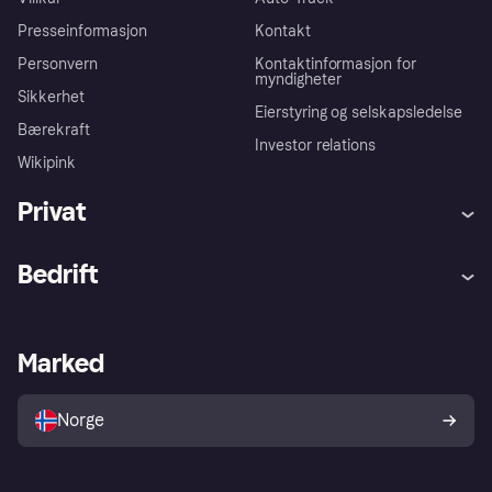
Presseinformasjon
Kontakt
Personvern
Kontaktinformasjon for
myndigheter
Sikkerhet
Eierstyring og selskapsledelse
Bærekraft
Investor relations
Wikipink
Privat
Hjelp
Kjøperbeskyttelse
Bedrift
Logg inn
Klager
Butikksupport
Developers portal
Klarna-appen
Kredittavtale
Merchant portal
Driftsstatus
Marked
Utforsk butikker
Personverninnstillinger
Selg med Klarna
Plattformer og partnere
Norge