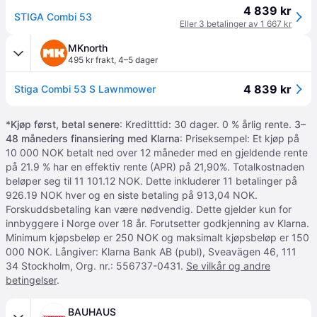
4 839 kr
STIGA Combi 53
Eller 3 betalinger av 1 667 kr
MKnorth
495 kr frakt
,
4–5 dager
4 839 kr
Stiga Combi 53 S Lawnmower
*
Kjøp først, betal senere
: Kreditttid: 30 dager. 0 % årlig rente.
3–
48 måneders finansiering med Klarna
: Priseksempel: Et kjøp på
10 000 NOK betalt ned over 12 måneder med en gjeldende rente
på 21.9 % har en effektiv rente (APR) på 21,90%. Totalkostnaden
beløper seg til 11 101.12 NOK. Dette inkluderer 11 betalinger på
926.19 NOK hver og en siste betaling på 913,04 NOK.
Forskuddsbetaling kan være nødvendig. Dette gjelder kun for
innbyggere i Norge over 18 år. Forutsetter godkjenning av Klarna.
Minimum kjøpsbeløp er 250 NOK og maksimalt kjøpsbeløp er 150
000 NOK. Långiver: Klarna Bank AB (publ), Sveavägen 46, 111
34 Stockholm, Org. nr.: 556737-0431.
Se vilkår og andre
betingelser
.
BAUHAUS