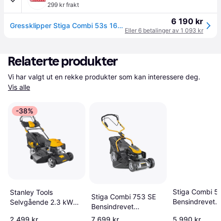
299 kr frakt
6 190 kr
Gressklipper Stiga Combi 53s 166cc
Eller 6 betalinger av 1 093 kr
Relaterte produkter
Vi har valgt ut en rekke produkter som kan interessere deg. 
Vis alle
-38%
Stiga Combi 5
Stanley Tools
Stiga Combi 753 SE
Bensindrevet
Selvgående 2.3 kW
Bensindrevet
gressklipper
46 cm Bensindrevet
gressklipper
2 499 kr
7 699 kr
5 990 kr