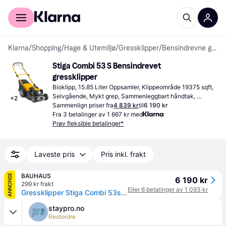
For kunder
For bedrifter
Klarna
/
Shopping
/
Hage & Utemiljø
/
Gressklipper
/
Bensindrevne gressklippere
Stiga Combi 53 S Bensindrevet 
gressklipper
Bioklipp, 15.85 Liter Oppsamler, Klippeområde 19375 sqft, 
Selvgående, Mykt grep, Sammenleggbart håndtak, 
+
2
Justerbar håndtakshøyde, Klippebredde (maks) 20.079 "
Sammenlign priser fra
4 839 kr
til
6 190 kr
Fra 3 betalinger av 1 667 kr med
Prøv fleksible betalinger*
Laveste pris
Pris inkl. frakt
BAUHAUS
ANNONSE
6 190 kr
299 kr frakt
Eller 6 betalinger av 1 093 kr
Gressklipper Stiga Combi 53s 166cc
staypro.no
Restordre