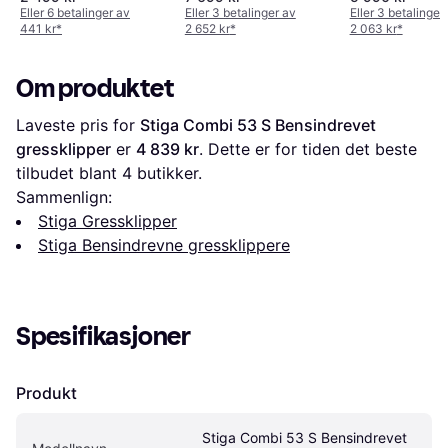
gressklipper
Eller 6 betalinger av
Eller 3 betalinger av
Eller 3 betalinger
441 kr
*
2 652 kr
*
2 063 kr
*
Om produktet
Laveste pris for 
Stiga Combi 53 S Bensindrevet 
gressklipper
 er 
4 839 kr
. Dette er for tiden det beste 
tilbudet blant 
4
 butikker.
Sammenlign:
Stiga Gressklipper
Stiga Bensindrevne gressklippere
Spesifikasjoner
Produkt
Stiga Combi 53 S Bensindrevet 