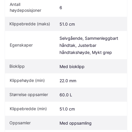
Antall 
6
høydeposisjoner
Klippebredde (maks)
51.0 cm
Selvgående, Sammenleggbart 
Egenskaper
håndtak, Justerbar 
håndtakshøyde, Mykt grep
Bioklipp
Med bioklipp
Klippehøyde (min)
22.0 mm
Størrelse oppsamler 
60.0 L
Klippebredde (min)
51.0 cm
Oppsamler
Med oppsamling