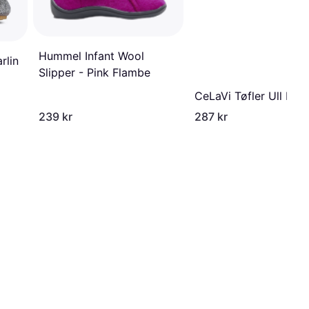
Hummel Infant Wool
rlin
Slipper - Pink Flambe
CeLaVi Tøfler Ull Kok
239 kr
287 kr