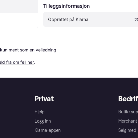
Tilleggsinformasjon
Opprettet på Klarna
2
 kun ment som en veiledning.

ld fra om feil her
.
Privat
Bedrif
Hjelp
Butikksup
Logg inn
Merchant 
Klarna-appen
Selg med 