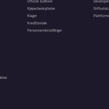
Utforsk butikker
Developer
Kjøperbeskyttelse
Driftsstat
Klager
Plattform
Kredittavtale
Personverninnstillinger
delse