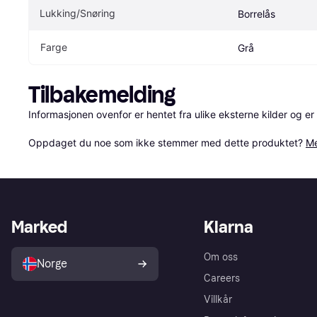
Lukking/Snøring
Borrelås
Farge
Grå
Tilbakemelding
Informasjonen ovenfor er hentet fra ulike eksterne kilder og er
Oppdaget du noe som ikke stemmer med dette produktet? 
Me
Marked
Klarna
Om oss
Norge
Careers
Villkår