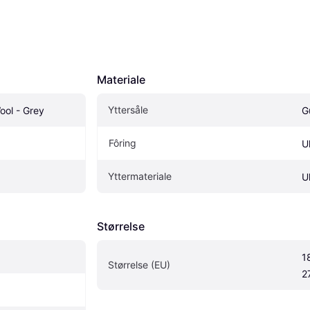
Materiale
Yttersåle
ool - Grey
G
Fôring
Ul
Yttermateriale
Ul
Størrelse
18
Størrelse (EU)
2