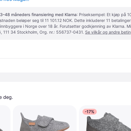
3–48 måneders finansiering med Klarna
: Priseksempel: Et kjøp på
ostnaden beløper seg til 11 101.12 NOK. Dette inkluderer 11 betalin
 innbyggere i Norge over 18 år. Forutsetter godkjenning av Klarna.
, 111 34 Stockholm, Org. nr.: 556737-0431.
Se vilkår og andre betin
e deg. 
-17%