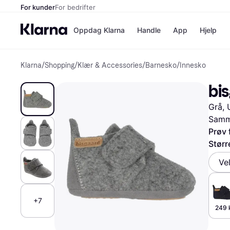
For kunder
For bedrifter
Oppdag Klarna
Handle
App
Hjelp
Klarna
/
Shopping
/
Klær & Accessories
/
Barnesko
/
Innesko
Betalingsm
Butikker
Betalingsme
Elkjøp
bi
Betal nå
Bookin
Betal i 3 dele
Farmasi
Grå, U
Betal innen 
kicks.n
Finansiering
Norweg
Samme
Vipps
Prøv 
Størr
Butikkovers
Ve
+7
249 