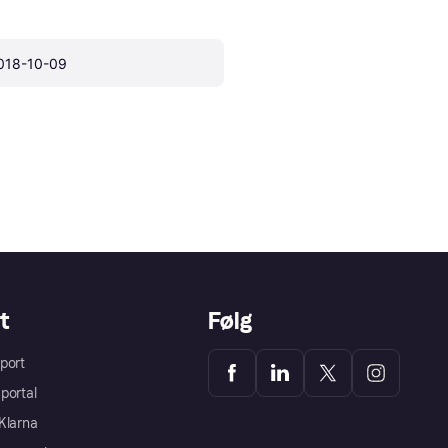
018-10-09
t
Følg
port
portal
Klarna