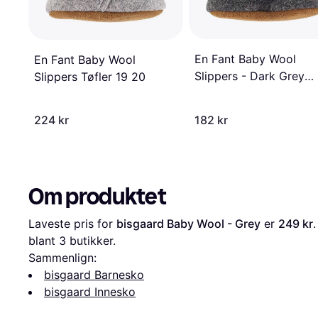
En Fant Baby Wool
En Fant Baby Wool
Slippers - Dark Grey
Slippers Tøfler 19 20
Melange
224 kr
182 kr
Om produktet
Laveste pris for 
bisgaard Baby Wool - Grey
 er 
249 kr
blant 
3
 butikker.
Sammenlign:
bisgaard Barnesko
bisgaard Innesko