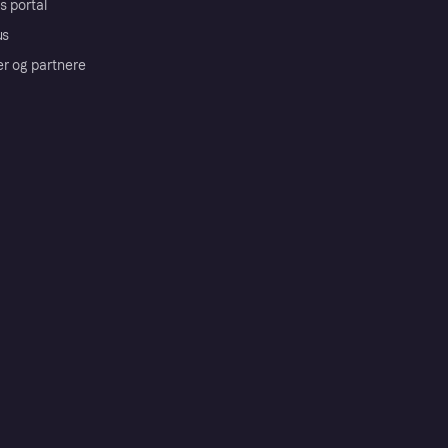
s portal
us
er og partnere