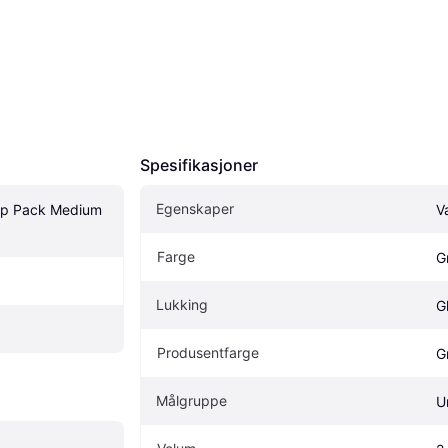
Spesifikasjoner
Egenskaper
Hip Pack Medium 
V
Farge
G
Lukking
G
Produsentfarge
G
Målgruppe
U