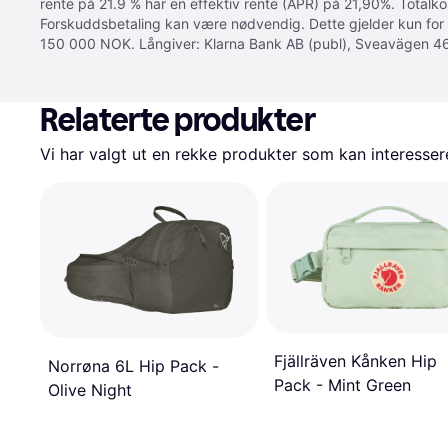
rente på 21.9 % har en effektiv rente (APR) på 21,90%. Totalk
Forskuddsbetaling kan være nødvendig. Dette gjelder kun for
150 000 NOK. Långiver: Klarna Bank AB (publ), Sveavägen 46
Relaterte produkter
Vi har valgt ut en rekke produkter som kan interesser
Fjällräven Kånken Hip
Norrøna 6L Hip Pack -
Pack - Mint Green
Olive Night