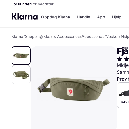
For kunder
For bedrifter
Oppdag Klarna
Handle
App
Hjelp
Klarna
/
Shopping
/
Klær & Accessories
/
Accessories
/
Vesker
/
Midj
Betalingsm
Butikker
Betalingsme
Elkjøp
Fjä
Betal nå
Bookin
Betal i 3 dele
Farmasi
Betal innen 
kicks.n
Midje
Finansiering
Norweg
Samme
Vipps
Prøv 
Butikkovers
649 