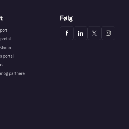
t
Følg
port
portal
Klarna
s portal
us
er og partnere