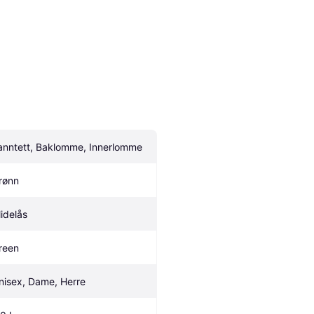
anntett, Baklomme, Innerlomme
rønn
lidelås
reen
nisex, Dame, Herre