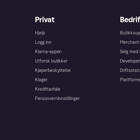
Privat
Bedrif
Hjelp
Butikksup
Logg inn
Merchant 
Klarna-appen
Selg med 
Utforsk butikker
Developer
Kjøperbeskyttelse
Driftsstat
Klager
Plattform
Kredittavtale
Personverninnstillinger