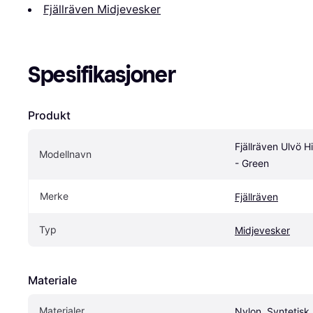
Fjällräven Midjevesker
Spesifikasjoner
Produkt
Fjällräven Ulvö 
Modellnavn
- Green
Merke
Fjällräven
Typ
Midjevesker
Materiale
Materialer
Nylon, Syntetisk