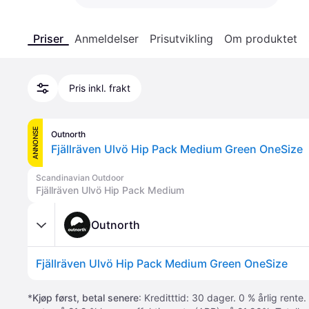
Priser
Anmeldelser
Prisutvikling
Om produktet
Pris inkl. frakt
ANNONSE
Outnorth
Fjällräven Ulvö Hip Pack Medium Green OneSize
Scandinavian Outdoor
Fjällräven Ulvö Hip Pack Medium
Outnorth
Fjällräven Ulvö Hip Pack Medium Green OneSize
*
Kjøp først, betal senere
: Kreditttid: 30 dager. 0 % årlig rente.