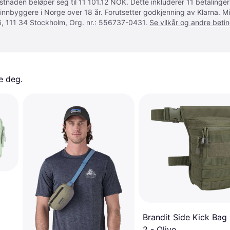
ostnaden beløper seg til 11 101.12 NOK. Dette inkluderer 11 betalin
 innbyggere i Norge over 18 år. Forutsetter godkjenning av Klarna.
, 111 34 Stockholm, Org. nr.: 556737-0431.
Se vilkår og andre betin
e deg. 
Brandit Side Kick Bag
2 - Olive