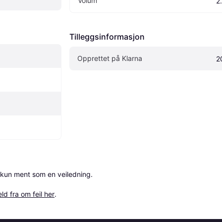
Volum
2
Tilleggsinformasjon
Opprettet på Klarna
2
 kun ment som en veiledning.

ld fra om feil her
.