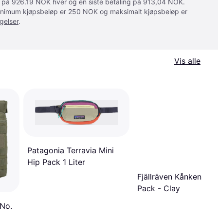
ger på 926.19 NOK hver og en siste betaling på 913,04 NOK.
 Minimum kjøpsbeløp er 250 NOK og maksimalt kjøpsbeløp er
gelser
.
Vis alle
Patagonia Terravia Mini
Hip Pack 1 Liter
Fjällräven Kånken Hip
Pack - Clay
 No.