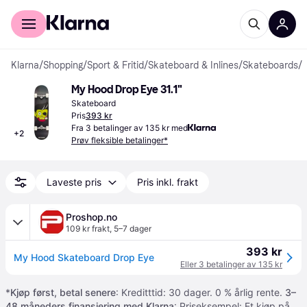
For kunder
For bedrifter
Klarna
/
Shopping
/
Sport & Fritid
/
Skateboard & Inlines
/
Skateboards
/
My Hood Drop Eye 31.1"
Skateboard
Pris
393 kr
Fra 3 betalinger av 135 kr med
+
2
Prøv fleksible betalinger*
Laveste pris
Pris inkl. frakt
Proshop.no
109 kr frakt
,
5–7 dager
393 kr
My Hood Skateboard Drop Eye
Eller 3 betalinger av 135 kr
*
Kjøp først, betal senere
: Kreditttid: 30 dager. 0 % årlig rente.
3–
48 måneders finansiering med Klarna
: Priseksempel: Et kjøp på