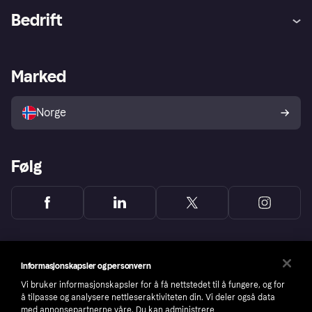
Hjelp
Kjøperbeskyttelse
Bedrift
Logg inn
Klager
Butikksupport
Developers portal
Klarna-appen
Kredittavtale
Merchant portal
Driftsstatus
Marked
Utforsk butikker
Personverninnstillinger
Selg med Klarna
Plattformer og partnere
Norge
Følg
Informasjonskapsler og personvern
Vi bruker informasjonskapsler for å få nettstedet til å fungere, og for
å tilpasse og analysere nettleseraktiviteten din. Vi deler også data
med annonsepartnerne våre. Du kan administrere