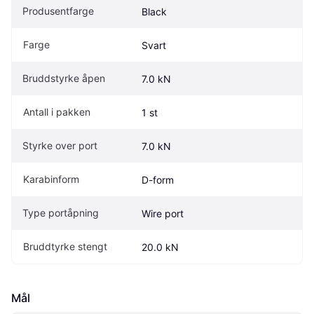
Produsentfarge
Black
Farge
Svart
Bruddstyrke åpen
7.0 kN
Antall i pakken
1 st
Styrke over port
7.0 kN
Karabinform
D-form
Type portåpning
Wire port
Bruddtyrke stengt
20.0 kN
Mål