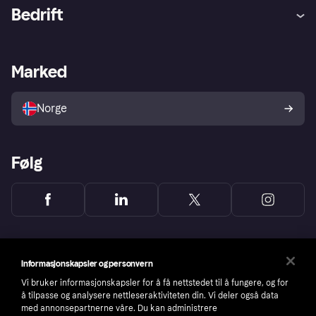
Hjelp
Kjøperbeskyttelse
Bedrift
Logg inn
Klager
Butikksupport
Developers portal
Klarna-appen
Kredittavtale
Merchant portal
Driftsstatus
Marked
Utforsk butikker
Personverninnstillinger
Selg med Klarna
Plattformer og partnere
Norge
Følg
Informasjonskapsler og personvern
Vi bruker informasjonskapsler for å få nettstedet til å fungere, og for
å tilpasse og analysere nettleseraktiviteten din. Vi deler også data
med annonsepartnerne våre. Du kan administrere