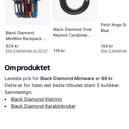
Petzl Ange Gre
Black Diamond Oval
Blue
Black Diamond
Keylock Carabiner
MiniWire Rackpack 6-
One Size
pack
524 kr
159 kr
119 kr
Eller 6 betalinger av 92 kr
*
Eller 3 betalinger
Om produktet
Laveste pris for 
Black Diamond Miniware
 er 
89 kr
. 
Dette er for tiden det beste tilbudet blant 
5
 butikker.
Sammenlign:
Black Diamond Klatring
Black Diamond Karabinkroker