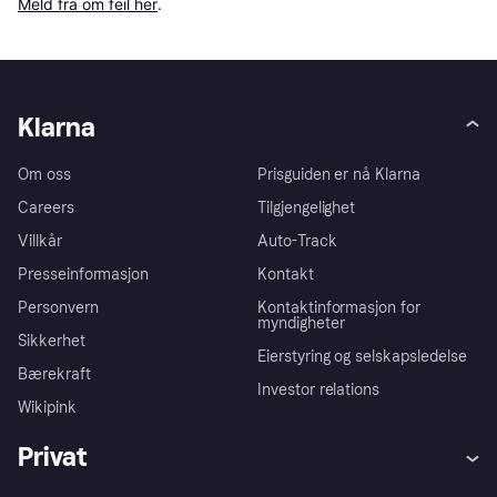
Meld fra om feil her
.
Klarna
Om oss
Prisguiden er nå Klarna
Careers
Tilgjengelighet
Villkår
Auto-Track
Presseinformasjon
Kontakt
Personvern
Kontaktinformasjon for
myndigheter
Sikkerhet
Eierstyring og selskapsledelse
Bærekraft
Investor relations
Wikipink
Privat