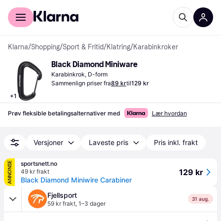
For kunder
For bedrifter
Klarna
/
Shopping
/
Sport & Fritid
/
Klatring
/
Karabinkroker
Black Diamond Miniware
Karabinkrok, D-form
Sammenlign priser fra
89 kr
til
129 kr
+
1
Prøv fleksible betalingsalternativer med
Lær hvordan
Versjoner
Laveste pris
Pris inkl. frakt
sportsnett.no
ANNONSE
129 kr
49 kr frakt
Black Diamond Miniwire Carabiner
Fjellsport
31 aug.
59 kr frakt
,
1–3 dager