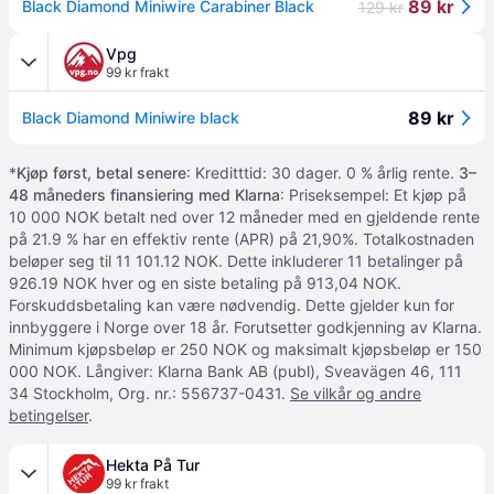
89 kr
Black Diamond Miniwire Carabiner Black
129 kr
Vpg
99 kr frakt
89 kr
Black Diamond Miniwire black
*
Kjøp først, betal senere
: Kreditttid: 30 dager. 0 % årlig rente.
3–
48 måneders finansiering med Klarna
: Priseksempel: Et kjøp på
10 000 NOK betalt ned over 12 måneder med en gjeldende rente
på 21.9 % har en effektiv rente (APR) på 21,90%. Totalkostnaden
beløper seg til 11 101.12 NOK. Dette inkluderer 11 betalinger på
926.19 NOK hver og en siste betaling på 913,04 NOK.
Forskuddsbetaling kan være nødvendig. Dette gjelder kun for
innbyggere i Norge over 18 år. Forutsetter godkjenning av Klarna.
Minimum kjøpsbeløp er 250 NOK og maksimalt kjøpsbeløp er 150
000 NOK. Långiver: Klarna Bank AB (publ), Sveavägen 46, 111
34 Stockholm, Org. nr.: 556737-0431.
Se vilkår og andre
betingelser
.
Hekta På Tur
99 kr frakt