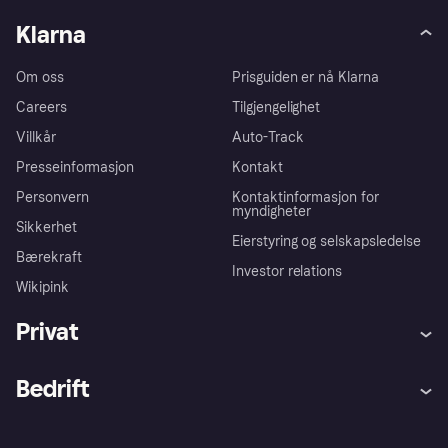
Klarna
Om oss
Prisguiden er nå Klarna
Careers
Tilgjengelighet
Villkår
Auto-Track
Presseinformasjon
Kontakt
Personvern
Kontaktinformasjon for
myndigheter
Sikkerhet
Eierstyring og selskapsledelse
Bærekraft
Investor relations
Wikipink
Privat
Hjelp
Kjøperbeskyttelse
Bedrift
Logg inn
Klager
Butikksupport
Developers portal
Klarna-appen
Kredittavtale