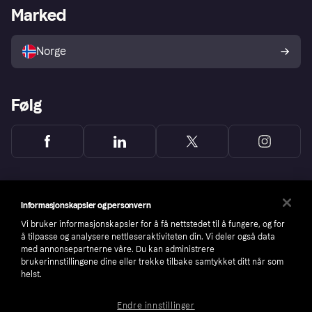
Merchant portal
Driftsstatus
Marked
Utforsk butikker
Personverninnstillinger
Selg med Klarna
Plattformer og partnere
Norge
Følg
Informasjonskapsler og personvern
Vi bruker informasjonskapsler for å få nettstedet til å fungere, og for
å tilpasse og analysere nettleseraktiviteten din. Vi deler også data
med annonsepartnerne våre. Du kan administrere
brukerinnstillingene dine eller trekke tilbake samtykket ditt når som
helst.
Endre innstillinger