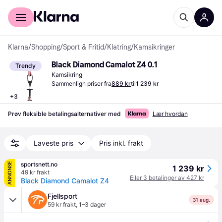
For kunder
For bedrifter
Klarna
/
Shopping
/
Sport & Fritid
/
Klatring
/
Kamsikringer
Black Diamond Camalot Z4 0.1
Trendy
Kamsikring
Sammenlign priser fra
889 kr
til
1 239 kr
+
3
Prøv fleksible betalingsalternativer med
Lær hvordan
Laveste pris
Pris inkl. frakt
sportsnett.no
ANNONSE
1 239 kr
49 kr frakt
Eller 3 betalinger av 427 kr
Black Diamond Camalot Z4
Fjellsport
31 aug.
59 kr frakt
,
1–3 dager