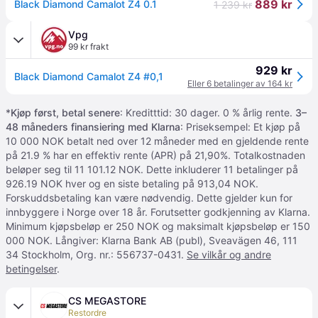
889 kr
Black Diamond Camalot Z4 0.1
1 239 kr
Vpg
99 kr frakt
929 kr
Black Diamond Camalot Z4 #0,1
Eller 6 betalinger av 164 kr
*
Kjøp først, betal senere
: Kreditttid: 30 dager. 0 % årlig rente.
3–
48 måneders finansiering med Klarna
: Priseksempel: Et kjøp på
10 000 NOK betalt ned over 12 måneder med en gjeldende rente
på 21.9 % har en effektiv rente (APR) på 21,90%. Totalkostnaden
beløper seg til 11 101.12 NOK. Dette inkluderer 11 betalinger på
926.19 NOK hver og en siste betaling på 913,04 NOK.
Forskuddsbetaling kan være nødvendig. Dette gjelder kun for
innbyggere i Norge over 18 år. Forutsetter godkjenning av Klarna.
Minimum kjøpsbeløp er 250 NOK og maksimalt kjøpsbeløp er 150
000 NOK. Långiver: Klarna Bank AB (publ), Sveavägen 46, 111
34 Stockholm, Org. nr.: 556737-0431.
Se vilkår og andre
betingelser
.
CS MEGASTORE
Restordre