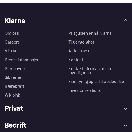
Klarna
Om oss
Prisguiden er nå Klarna
Careers
Tilgjengelighet
Villkår
Auto-Track
Presseinformasjon
Kontakt
Personvern
Kontaktinformasjon for
myndigheter
Sikkerhet
Eierstyring og selskapsledelse
Bærekraft
Investor relations
Wikipink
Privat
Hjelp
Kjøperbeskyttelse
Bedrift
Logg inn
Klager