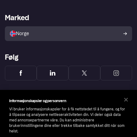
Butikksupport
Developers portal
Klarna-appen
Kredittavtale
Merchant portal
Driftsstatus
Marked
Utforsk butikker
Personverninnstillinger
Selg med Klarna
Plattformer og partnere
Norge
Følg
Informasjonskapsler og personvern
Vi bruker informasjonskapsler for å få nettstedet til å fungere, og for
å tilpasse og analysere nettleseraktiviteten din. Vi deler også data
med annonsepartnerne våre. Du kan administrere
brukerinnstillingene dine eller trekke tilbake samtykket ditt når som
helst.