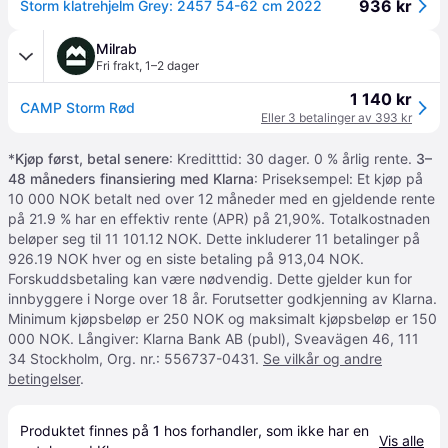
936 kr
Storm klatrehjelm Grey: 2457 54-62 cm 2022
Milrab
Fri frakt
,
1–2 dager
1 140 kr
CAMP Storm Rød
Eller 3 betalinger av 393 kr
*
Kjøp først, betal senere
: Kreditttid: 30 dager. 0 % årlig rente.
3–
48 måneders finansiering med Klarna
: Priseksempel: Et kjøp på
10 000 NOK betalt ned over 12 måneder med en gjeldende rente
på 21.9 % har en effektiv rente (APR) på 21,90%. Totalkostnaden
beløper seg til 11 101.12 NOK. Dette inkluderer 11 betalinger på
926.19 NOK hver og en siste betaling på 913,04 NOK.
Forskuddsbetaling kan være nødvendig. Dette gjelder kun for
innbyggere i Norge over 18 år. Forutsetter godkjenning av Klarna.
Minimum kjøpsbeløp er 250 NOK og maksimalt kjøpsbeløp er 150
000 NOK. Långiver: Klarna Bank AB (publ), Sveavägen 46, 111
34 Stockholm, Org. nr.: 556737-0431.
Se vilkår og andre
betingelser
.
Produktet finnes på 
1
 hos 
forhandler
, som ikke har en 
Vis alle