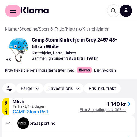
For kunder
For bedrifter
Klarna
/
Shopping
/
Sport & Fritid
/
Klatring
/
Klatrehjelmer
Camp Storm Klatrehjelm Grey 2457 48-
56 cm White
Klatrehjelm, Herre, Unisex
Sammenlign priser fra
936 kr
til
1 199 kr
+
3
Prøv fleksible betalingsalternativer med
Lær hvordan
Farge
Laveste pris
Pris inkl. frakt
Milrab
ANNONSE
1 140 kr
Fri frakt
,
1–2 dager
Eller 3 betalinger av 393 kr
CAMP Storm Rød
braasport.no