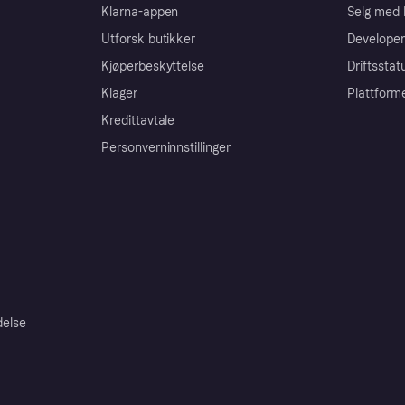
Klarna-appen
Selg med 
Utforsk butikker
Developer
Kjøperbeskyttelse
Driftsstat
Klager
Plattform
Kredittavtale
Personverninnstillinger
delse