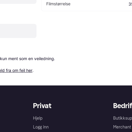
Filmstørrelse
3
 kun ment som en veiledning.

ld fra om feil her
.
Privat
Bedrif
Hjelp
Butikksup
Logg inn
Merchant 