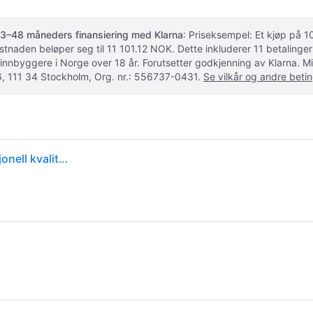
3–48 måneders finansiering med Klarna
: Priseksempel: Et kjøp på
ostnaden beløper seg til 11 101.12 NOK. Dette inkluderer 11 betalin
 innbyggere i Norge over 18 år. Forutsetter godkjenning av Klarna.
, 111 34 Stockholm, Org. nr.: 556737-0431.
Se vilkår og andre betin
Kodak Ektar 100 Fargefilm 35mm – 36 bilder (profesjonell kvalitet)