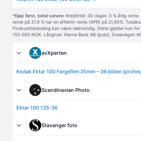
*
Kjøp først, betal senere
: Kreditttid: 30 dager. 0 % årlig rente.
rente på 21.9 % har en effektiv rente (APR) på 21,90%. Totalk
Forskuddsbetaling kan være nødvendig. Dette gjelder kun for
150 000 NOK. Långiver: Klarna Bank AB (publ), Sveavägen 46
avXperten
Scandinavian Photo
Ektar 100 135-36
Stavanger foto