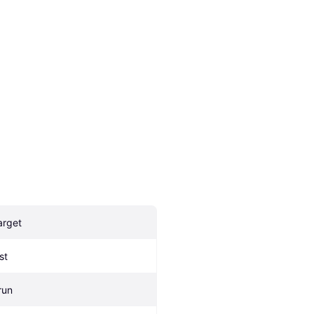
arget
st
run