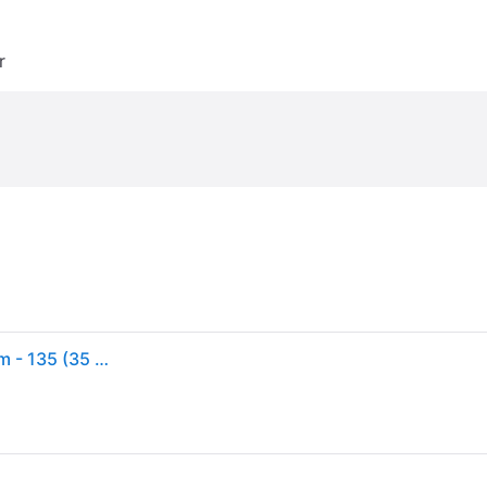
r
Kodak PROFESSIONAL EKTAR 100 - Fargeduplikatfilm - 135 (35 mm) - ISO 100 - 36 eksponeringer