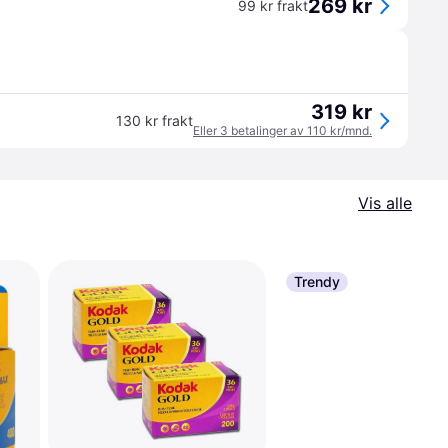
269 kr
99 kr frakt
319 kr
130 kr frakt
Eller 3 betalinger av 110 kr/mnd.
Vis alle
Trendy