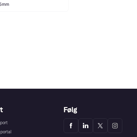
5mm
t
Følg
port
portal