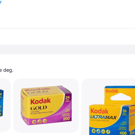
r
e deg. 