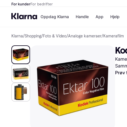
For kunder
For bedrifter
Oppdag Klarna
Handle
App
Hjelp
Klarna
/
Shopping
/
Foto & Video
/
Analoge kameraer
/
Kamerafilm
Betalingsm
Butikker
Betalingsme
Elkjøp
Kod
Betal nå
Bookin
Betal i 3 dele
Farmasi
Kame
Betal innen 
kicks.n
Finansiering
Norweg
Samme
Vipps
Prøv 
Butikkovers