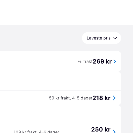
Laveste pris
269 kr
Fri frakt
218 kr
59 kr frakt
,
4–5 dager
250 kr
109 kr frakt
,
4–6 dager