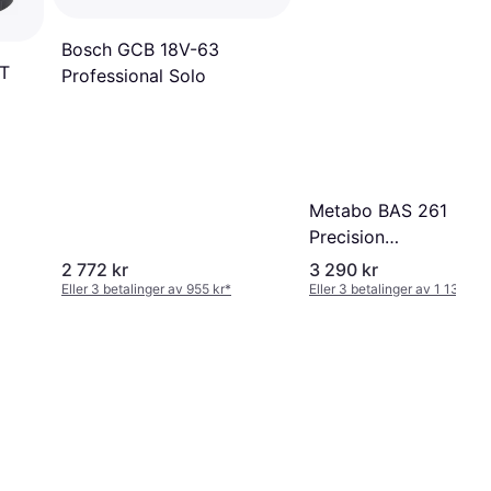
Bosch GCB 18V-63
T
Professional Solo
Metabo BAS 261
Precision
(619008000)
2 772 kr
3 290 kr
Eller 3 betalinger av 955 kr
*
Eller 3 betalinger av 1 133 kr
*