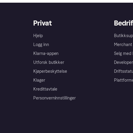
Privat
Bedrif
Hjelp
Butikksup
Logg inn
Merchant 
Klarna-appen
Selg med 
Utforsk butikker
Developer
Kjøperbeskyttelse
Driftsstat
Klager
Plattform
Kredittavtale
Personverninnstillinger