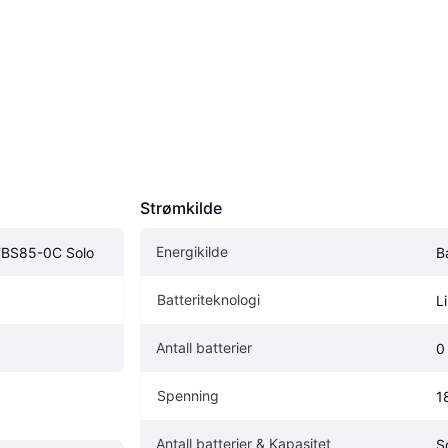
Strømkilde
Energikilde
FBS85-0C Solo
B
Batteriteknologi
Li
Antall batterier
0
Spenning
1
Antall batterier & Kapasitet
S