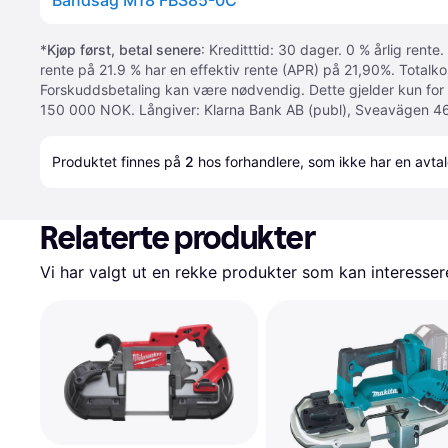
Båndsag M18 FBS85-0C
*
Kjøp først, betal senere
: Kreditttid: 30 dager. 0 % årlig rente.
rente på 21.9 % har en effektiv rente (APR) på 21,90%. Totalk
Forskuddsbetaling kan være nødvendig. Dette gjelder kun for
150 000 NOK. Långiver: Klarna Bank AB (publ), Sveavägen 46
Produktet finnes på 
2
 hos 
forhandlere
, som ikke har en avta
Relaterte produkter
Vi har valgt ut en rekke produkter som kan interesser