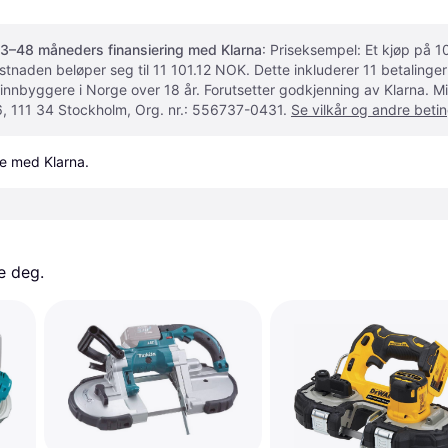
3–48 måneders finansiering med Klarna
: Priseksempel: Et kjøp på
ostnaden beløper seg til 11 101.12 NOK. Dette inkluderer 11 betalin
 innbyggere i Norge over 18 år. Forutsetter godkjenning av Klarna.
, 111 34 Stockholm, Org. nr.: 556737-0431.
Se vilkår og andre betin
le med Klarna.
e deg. 