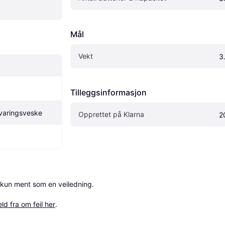
Mål
Vekt
3
Tilleggsinformasjon
varingsveske
Opprettet på Klarna
2
 kun ment som en veiledning.

ld fra om feil her
.