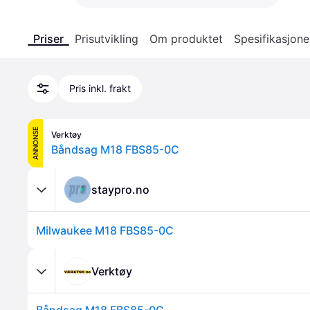
Priser
Prisutvikling
Om produktet
Spesifikasjone
Pris inkl. frakt
ANNONSE
Verktøy
Båndsag M18 FBS85-0C
staypro.no
Milwaukee M18 FBS85-0C
Verktøy