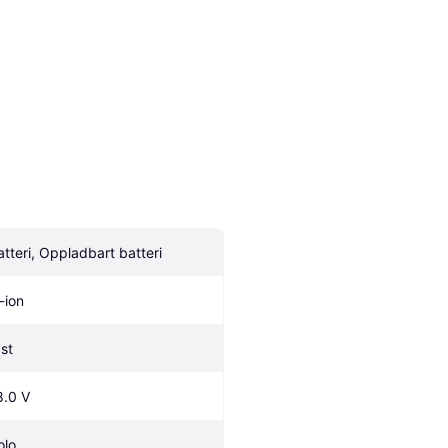
atteri, Oppladbart batteri
-ion
 st
8.0 V
olo