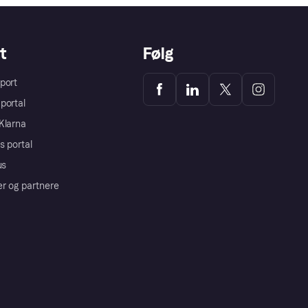
t
Følg
port
portal
Klarna
s portal
us
er og partnere