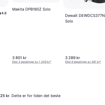
Makita DPB180Z Solo
4.6
Dewalt DEWDCS377N
Solo
3 801 kr
3 289 kr
Eller 3 betalinger av 1 309 kr
*
Eller 6 betalinger av 581 kr
*
725 kr
. Dette er for tiden det beste 