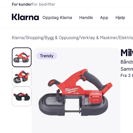
For kunder
For bedrifter
Oppdag Klarna
Handle
App
Hjelp
Klarna
/
Shopping
/
Bygg & Oppussing
/
Verktøy & Maskiner
/
Elektri
Betalingsm
Butikker
Betalingsme
Elkjøp
Mi
Betal nå
Bookin
Trendy
Betal i 3 dele
Farmasi
Bånds
Betal innen 
kicks.n
Finansiering
Norweg
Samme
Vipps
Fra 3 
Butikkovers