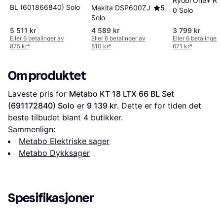
Ryobi One+ R
BL (601866840) Solo
Makita DSP600ZJ
5
0 Solo
Solo
5 511 kr
4 589 kr
3 799 kr
Eller 6 betalinger av
Eller 6 betalinger av
Eller 6 betalinger
875 kr
*
810 kr
*
671 kr
*
Om produktet
Laveste pris for 
Metabo KT 18 LTX 66 BL Set 
(691172840) Solo
 er 
9 139 kr
. Dette er for tiden det 
beste tilbudet blant 
4
 butikker.
Sammenlign:
Metabo Elektriske sager
Metabo Dykksager
Spesifikasjoner