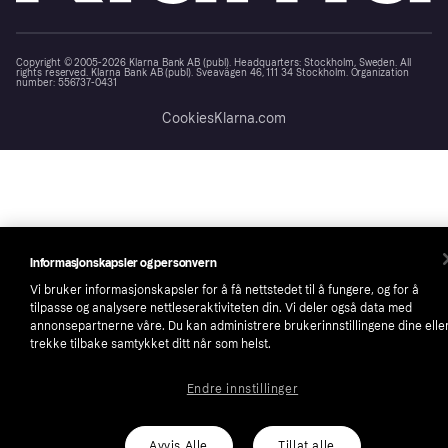
Copyright © 2005-2026 Klarna Bank AB (publ). Headquarters: Stockholm, Sweden. All
rights reserved. Klarna Bank AB (publ). Sveavägen 46, 111 34 Stockholm. Organization
number: 556737-0431
Cookies
Klarna.com
Informasjonskapsler og personvern
Vi bruker informasjonskapsler for å få nettstedet til å fungere, og for å
tilpasse og analysere nettleseraktiviteten din. Vi deler også data med
annonsepartnerne våre. Du kan administrere brukerinnstillingene dine elle
trekke tilbake samtykket ditt når som helst.
Endre innstillinger
Avvis Alle
Tillat alle