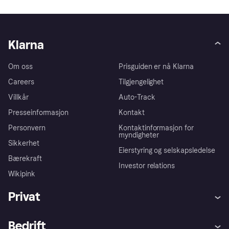
Klarna
Om oss
Prisguiden er nå Klarna
Careers
Tilgjengelighet
Villkår
Auto-Track
Presseinformasjon
Kontakt
Personvern
Kontaktinformasjon for
myndigheter
Sikkerhet
Eierstyring og selskapsledelse
Bærekraft
Investor relations
Wikipink
Privat
Hjelp
Kjøperbeskyttelse
Bedrift