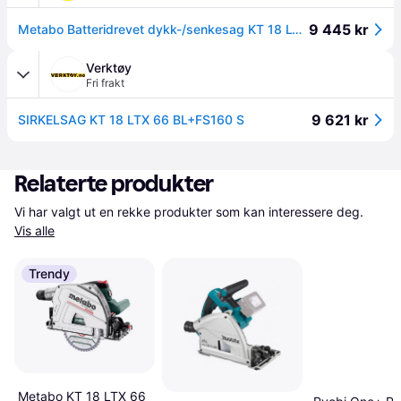
9 445 kr
Metabo Batteridrevet dykk-/senkesag KT 18 LTX 66 BL Set inkl. styreskinne FS 160 i metaBOX 340 uten batteri og lader
Verktøy
Fri frakt
9 621 kr
SIRKELSAG KT 18 LTX 66 BL+FS160 S
Relaterte produkter
Vi har valgt ut en rekke produkter som kan interessere deg. 
Vis alle
Trendy
Metabo KT 18 LTX 66