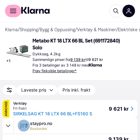
For kunder
For bedrifter
Klarna
/
Shopping
/
Bygg & Oppussing
/
Verktøy & Maskiner
/
Elektriske 
Metabo KT 18 LTX 66 BL Set (691172840) 
Solo
Dykksag, 4.3kg
Sammenlign priser fra
9 139 kr
til
9 621 kr
+
1
Fra 3 betalinger av 3 148 kr med
Prøv fleksible betalinger*
Laveste pris
Pris inkl. frakt
Verktøy
ANNONSE
9 621 kr
Fri frakt
SIRKELSAG KT 18 LTX 66 BL+FS160 S
staypro.no
Restordre
9 139 kr