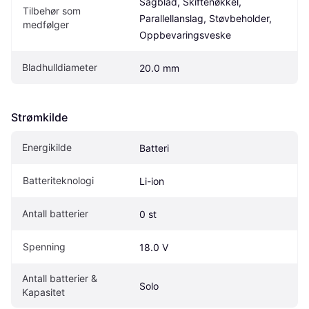
Sagblad, Skiftenøkkel, 
Tilbehør som 
Parallellanslag, Støvbeholder, 
medfølger
Oppbevaringsveske
Bladhulldiameter
20.0 mm
Strømkilde
Energikilde
Batteri
Batteriteknologi
Li-ion
Antall batterier
0 st
Spenning
18.0 V
Antall batterier & 
Solo
Kapasitet