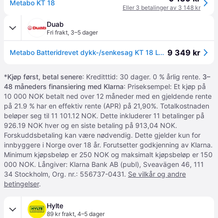
Metabo KT 18
Eller 3 betalinger av 3 148 kr
Duab
Fri frakt
,
3–5 dager
9 349 kr
Metabo Batteridrevet dykk-/senkesag KT 18 LTX 66 BL Set inkl. styreskinne FS 160 i metaBOX 340 uten batteri og lader
*
Kjøp først, betal senere
: Kreditttid: 30 dager. 0 % årlig rente.
3–
48 måneders finansiering med Klarna
: Priseksempel: Et kjøp på
10 000 NOK betalt ned over 12 måneder med en gjeldende rente
på 21.9 % har en effektiv rente (APR) på 21,90%. Totalkostnaden
beløper seg til 11 101.12 NOK. Dette inkluderer 11 betalinger på
926.19 NOK hver og en siste betaling på 913,04 NOK.
Forskuddsbetaling kan være nødvendig. Dette gjelder kun for
innbyggere i Norge over 18 år. Forutsetter godkjenning av Klarna.
Minimum kjøpsbeløp er 250 NOK og maksimalt kjøpsbeløp er 150
000 NOK. Långiver: Klarna Bank AB (publ), Sveavägen 46, 111
34 Stockholm, Org. nr.: 556737-0431.
Se vilkår og andre
betingelser
.
Hylte
89 kr frakt
,
4–5 dager