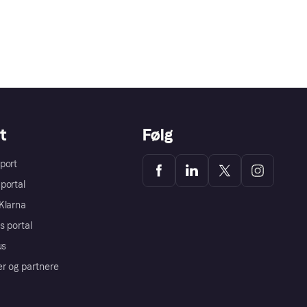
t
Følg
port
portal
Klarna
s portal
us
er og partnere