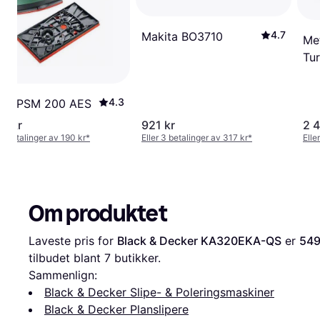
4.7
Makita BO3710
Me
Tu
4.3
ch PSM 200 AES
53 kr
921 kr
2 4
 6 betalinger av 190 kr
*
Eller 3 betalinger av 317 kr
*
Elle
Om produktet
Laveste pris for 
Black & Decker KA320EKA-QS
 er 
549
tilbudet blant 
7
 butikker.
Sammenlign:
Black & Decker Slipe- & Poleringsmaskiner
Black & Decker Planslipere