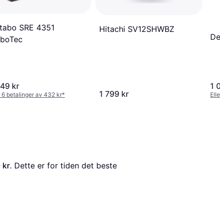
tabo SRE 4351
Hitachi SV12SHWBZ
De
rboTec
49 kr
1 
1 799 kr
r 6 betalinger av 432 kr
*
Ell
 kr
. Dette er for tiden det beste 