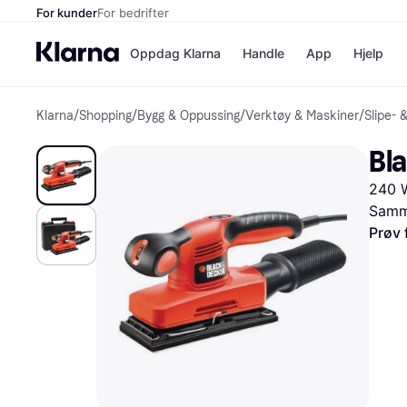
For kunder
For bedrifter
Oppdag Klarna
Handle
App
Hjelp
Klarna
/
Shopping
/
Bygg & Oppussing
/
Verktøy & Maskiner
/
Slipe- 
Betalingsm
Butikker
Betalingsme
Elkjøp
Bl
Betal nå
Bookin
Betal i 3 dele
Farmasi
240 W
Betal innen 
kicks.n
Finansiering
Norweg
Samme
Vipps
Prøv 
Butikkovers