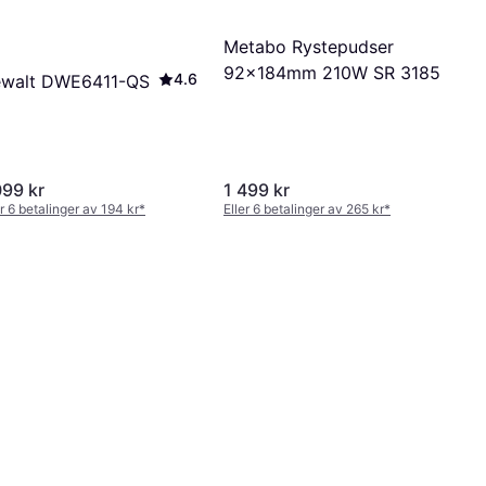
Metabo Rystepudser
92x184mm 210W SR 3185
4.6
walt DWE6411-QS
099 kr
1 499 kr
er 6 betalinger av 194 kr
*
Eller 6 betalinger av 265 kr
*