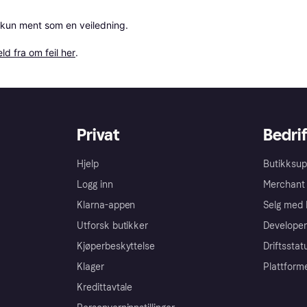
 kun ment som en veiledning.

ld fra om feil her
.
Privat
Bedrif
Hjelp
Butikksup
Logg inn
Merchant 
Klarna-appen
Selg med 
Utforsk butikker
Developer
Kjøperbeskyttelse
Driftsstat
Klager
Plattform
Kredittavtale