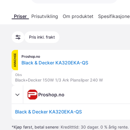
Priser
Prisutvikling
Om produktet
Spesifikasjone
Pris inkl. frakt
ANNONSE
Proshop.no
Black & Decker KA320EKA-QS
Obs
Black+Decker 150W 1/3 Ark Plansliper 240 W
Proshop.no
Black & Decker KA320EKA-QS
*
Kjøp først, betal senere
: Kreditttid: 30 dager. 0 % årlig rente.