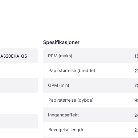
Spesifikasjoner
RPM (maks)
 KA320EKA-QS
1
Papirstørrelse (bredde)
2
OPM (min)
7
Papirstørrelse (dybde)
9
Inngangseffekt
2
Bevegelse lengde
2