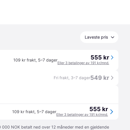
Laveste pris
555 kr
109 kr frakt
,
5–7 dager
Eller 3 betalinger av 191 kr/mnd.
549 kr
Fri frakt
,
3–7 dager
555 kr
109 kr frakt
,
5–7 dager
Eller 3 betalinger av 191 kr/mnd.
 10 000 NOK betalt ned over 12 måneder med en gjeldende