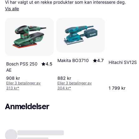
Vi har valgt ut en rekke produkter som kan interessere deg. 
Vis alle
Makita BO3710
4.7
Hitachi SV12
Bosch PSS 250
4.5
AE
908 kr
882 kr
Eller 3 betalinger av
Eller 3 betalinger av
1 799 kr
313 kr
*
304 kr
*
Anmeldelser