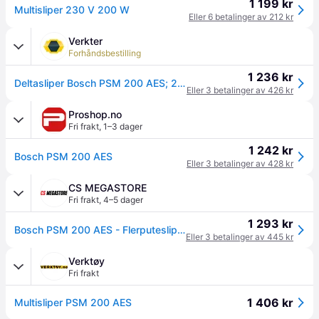
1 199 kr
Multisliper 230 V 200 W
Eller 6 betalinger av 212 kr
Verkter
Forhåndsbestilling
1 236 kr
Deltasliper Bosch PSM 200 AES; 200 W
Eller 3 betalinger av 426 kr
Proshop.no
Fri frakt
,
1–3 dager
1 242 kr
Bosch PSM 200 AES
Eller 3 betalinger av 428 kr
CS MEGASTORE
Fri frakt
,
4–5 dager
1 293 kr
Bosch PSM 200 AES - Flerputeslipemaskin - 200 W
Eller 3 betalinger av 445 kr
Verktøy
Fri frakt
1 406 kr
Multisliper PSM 200 AES