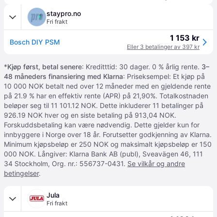
staypro.no
Fri frakt
1 153 kr
Bosch DIY PSM
Eller 3 betalinger av 397 kr
*
Kjøp først, betal senere
: Kreditttid: 30 dager. 0 % årlig rente.
3–
48 måneders finansiering med Klarna
: Priseksempel: Et kjøp på
10 000 NOK betalt ned over 12 måneder med en gjeldende rente
på 21.9 % har en effektiv rente (APR) på 21,90%. Totalkostnaden
beløper seg til 11 101.12 NOK. Dette inkluderer 11 betalinger på
926.19 NOK hver og en siste betaling på 913,04 NOK.
Forskuddsbetaling kan være nødvendig. Dette gjelder kun for
innbyggere i Norge over 18 år. Forutsetter godkjenning av Klarna.
Minimum kjøpsbeløp er 250 NOK og maksimalt kjøpsbeløp er 150
000 NOK. Långiver: Klarna Bank AB (publ), Sveavägen 46, 111
34 Stockholm, Org. nr.: 556737-0431.
Se vilkår og andre
betingelser
.
Jula
Fri frakt