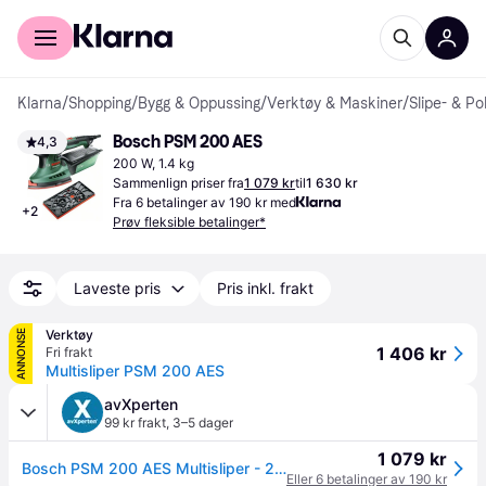
For kunder
For bedrifter
Klarna
/
Shopping
/
Bygg & Oppussing
/
Verktøy & Maskiner
/
Slipe- & P
Bosch PSM 200 AES
4,3
200 W, 1.4 kg
Sammenlign priser fra
1 079 kr
til
1 630 kr
Fra 6 betalinger av 190 kr med
+
2
Prøv fleksible betalinger*
Laveste pris
Pris inkl. frakt
Verktøy
ANNONSE
1 406 kr
Fri frakt
Multisliper PSM 200 AES
avXperten
99 kr frakt
,
3–5 dager
1 079 kr
Bosch PSM 200 AES Multisliper - 200W
Eller 6 betalinger av 190 kr