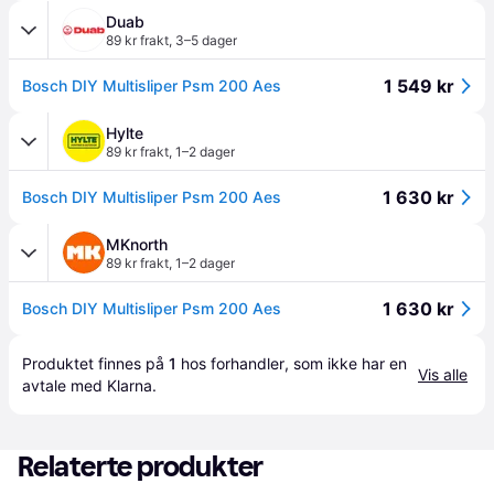
Duab
89 kr frakt
,
3–5 dager
1 549 kr
Bosch DIY Multisliper Psm 200 Aes
Hylte
89 kr frakt
,
1–2 dager
1 630 kr
Bosch DIY Multisliper Psm 200 Aes
MKnorth
89 kr frakt
,
1–2 dager
1 630 kr
Bosch DIY Multisliper Psm 200 Aes
Produktet finnes på 
1
 hos 
forhandler
, som ikke har en 
Vis alle
avtale med Klarna.
Relaterte produkter