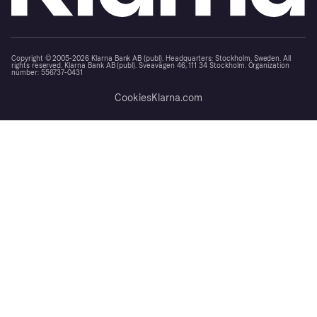
Copyright © 2005-2026 Klarna Bank AB (publ). Headquarters: Stockholm, Sweden. All
rights reserved. Klarna Bank AB (publ). Sveavägen 46, 111 34 Stockholm. Organization
number: 556737-0431
Cookies
Klarna.com