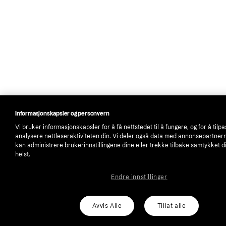
Informasjonskapsler og personvern
Vi bruker informasjonskapsler for å få nettstedet til å fungere, og for å tilp
analysere nettleseraktiviteten din. Vi deler også data med annonsepartner
kan administrere brukerinnstillingene dine eller trekke tilbake samtykket d
helst.
Endre innstillinger
Avvis Alle
Tillat alle