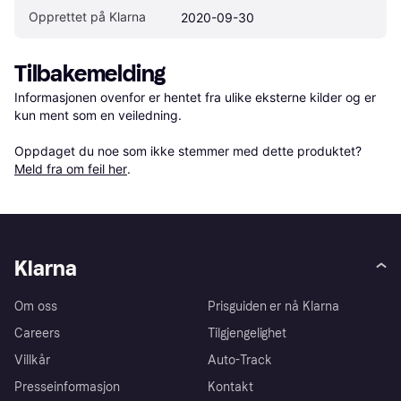
Opprettet på Klarna
2020-09-30
Tilbakemelding
Informasjonen ovenfor er hentet fra ulike eksterne kilder og er 
kun ment som en veiledning.

Oppdaget du noe som ikke stemmer med dette produktet? 
Meld fra om feil her
.
Klarna
Om oss
Prisguiden er nå Klarna
Careers
Tilgjengelighet
Villkår
Auto-Track
Presseinformasjon
Kontakt