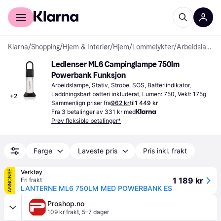
For kunder
For bedrifter
Klarna
/
Shopping
/
Hjem & Interiør
/
Hjem
/
Lommelykter
/
Arbeidslamper
Ledlenser ML6 Campinglampe 750lm 
Powerbank Funksjon
Arbeidslampe, Stativ, Strobe, SOS, Batteriindikator, 
Laddningsbart batteri inkluderat, Lumen: 750, Vekt: 175g
+
2
Sammenlign priser fra
962 kr
til
1 449 kr
Fra 3 betalinger av 331 kr med
Prøv fleksible betalinger*
Farge
Laveste pris
Pris inkl. frakt
Verktøy
ANNONSE
1 189 kr
Fri frakt
LANTERNE ML6 750LM MED POWERBANK ES
Proshop.no
109 kr frakt
,
5–7 dager