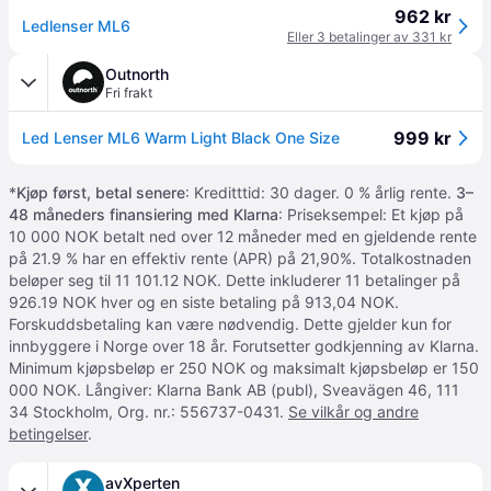
962 kr
Ledlenser ML6
Eller 3 betalinger av 331 kr
Outnorth
Fri frakt
999 kr
Led Lenser ML6 Warm Light Black One Size
*
Kjøp først, betal senere
: Kreditttid: 30 dager. 0 % årlig rente.
3–
48 måneders finansiering med Klarna
: Priseksempel: Et kjøp på
10 000 NOK betalt ned over 12 måneder med en gjeldende rente
på 21.9 % har en effektiv rente (APR) på 21,90%. Totalkostnaden
beløper seg til 11 101.12 NOK. Dette inkluderer 11 betalinger på
926.19 NOK hver og en siste betaling på 913,04 NOK.
Forskuddsbetaling kan være nødvendig. Dette gjelder kun for
innbyggere i Norge over 18 år. Forutsetter godkjenning av Klarna.
Minimum kjøpsbeløp er 250 NOK og maksimalt kjøpsbeløp er 150
000 NOK. Långiver: Klarna Bank AB (publ), Sveavägen 46, 111
34 Stockholm, Org. nr.: 556737-0431.
Se vilkår og andre
betingelser
.
avXperten