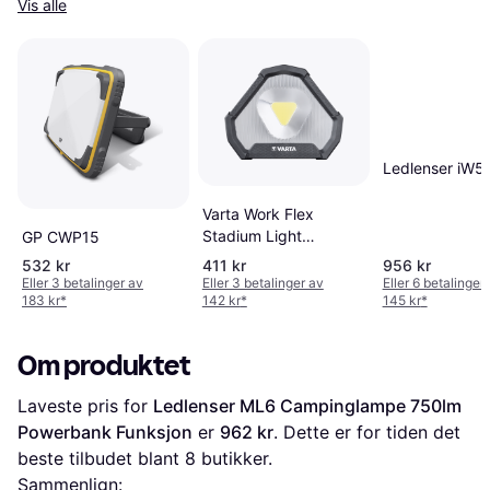
Vis alle
Ledlenser iW5R
Varta Work Flex
Stadium Light
GP CWP15
Arbeidslampe 1450
532 kr
411 kr
956 kr
Lumen
Eller 3 betalinger av
Eller 3 betalinger av
Eller 6 betalinger
183 kr
*
142 kr
*
145 kr
*
Om produktet
Laveste pris for 
Ledlenser ML6 Campinglampe 750lm 
Powerbank Funksjon
 er 
962 kr
. Dette er for tiden det 
beste tilbudet blant 
8
 butikker.
Sammenlign: