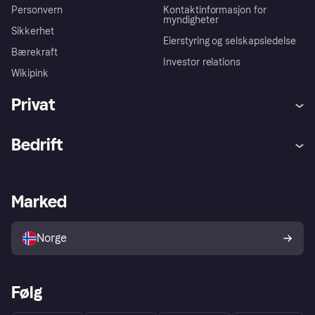
Personvern
Kontaktinformasjon for
myndigheter
Sikkerhet
Eierstyring og selskapsledelse
Bærekraft
Investor relations
Wikipink
Privat
Hjelp
Kjøperbeskyttelse
Bedrift
Logg inn
Klager
Butikksupport
Developers portal
Klarna-appen
Kredittavtale
Merchant portal
Driftsstatus
Marked
Utforsk butikker
Personverninnstillinger
Selg med Klarna
Plattformer og partnere
Norge
Følg