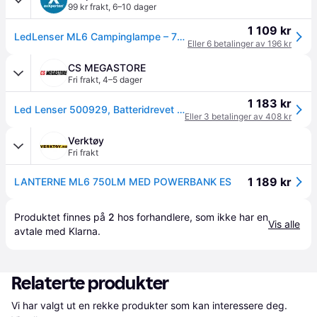
99 kr frakt
,
6–10 dager
1 109 kr
LedLenser ML6 Campinglampe – 750 lm, Powerbank-funksjon – Svart/Hvit
Eller 6 betalinger av 196 kr
CS MEGASTORE
Fri frakt
,
4–5 dager
1 183 kr
Led Lenser 500929, Batteridrevet campinglykt, Sort, Hvit, Aluminium, Hengeløkke, IP54, 750 lm
Eller 3 betalinger av 408 kr
Verktøy
Fri frakt
1 189 kr
LANTERNE ML6 750LM MED POWERBANK ES
Produktet finnes på 
2
 hos 
forhandlere
, som ikke har en 
Vis alle
avtale med Klarna.
Relaterte produkter
Vi har valgt ut en rekke produkter som kan interessere deg. 