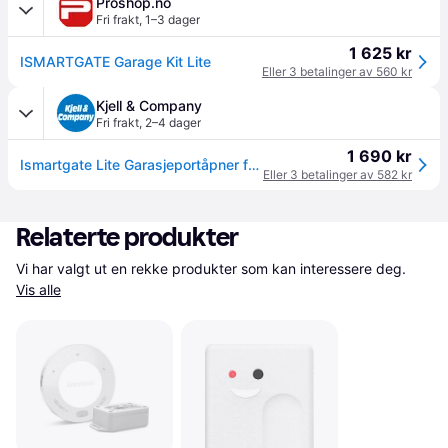
Proshop.no
Fri frakt
,
1–3 dager
1 625 kr
ISMARTGATE Garage Kit Lite
Eller 3 betalinger av 560 kr
Kjell & Company
Fri frakt
,
2–4 dager
1 690 kr
Ismartgate Lite Garasjeportåpner for én port
Eller 3 betalinger av 582 kr
Relaterte produkter
Vi har valgt ut en rekke produkter som kan interessere deg. 
Vis alle