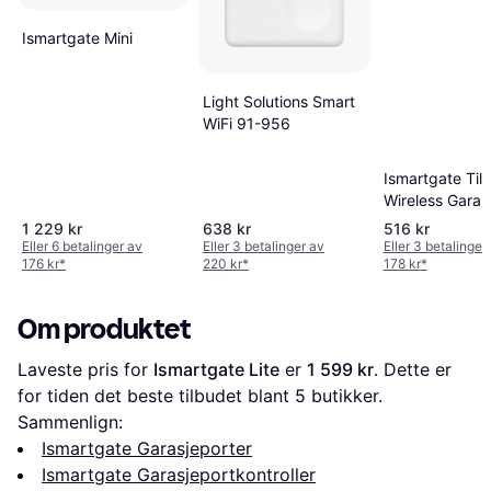
Ismartgate Mini
Light Solutions Smart
WiFi 91-956
Ismartgate Tilt
Wireless Garar
Sensor
1 229 kr
638 kr
516 kr
Eller 6 betalinger av
Eller 3 betalinger av
Eller 3 betalinger
176 kr
*
220 kr
*
178 kr
*
Om produktet
Laveste pris for 
Ismartgate Lite
 er 
1 599 kr
. Dette er 
for tiden det beste tilbudet blant 
5
 butikker.
Sammenlign:
Ismartgate Garasjeporter
Ismartgate Garasjeportkontroller