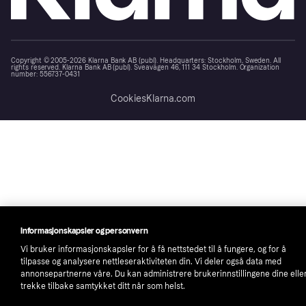
Copyright © 2005-2026 Klarna Bank AB (publ). Headquarters: Stockholm, Sweden. All
rights reserved. Klarna Bank AB (publ). Sveavägen 46, 111 34 Stockholm. Organization
number: 556737-0431
Cookies
Klarna.com
Informasjonskapsler og personvern
Vi bruker informasjonskapsler for å få nettstedet til å fungere, og for å
tilpasse og analysere nettleseraktiviteten din. Vi deler også data med
annonsepartnerne våre. Du kan administrere brukerinnstillingene dine elle
trekke tilbake samtykket ditt når som helst.