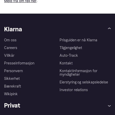
Meld fra om feil her
.
Klarna
Om oss
Prisguiden er nå Klarna
Careers
Tilgjengelighet
Villkår
Auto-Track
Presseinformasjon
Kontakt
Personvern
Kontaktinformasjon for
myndigheter
Sikkerhet
Eierstyring og selskapsledelse
Bærekraft
Investor relations
Wikipink
Privat