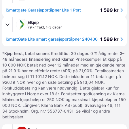
1 599 kr
iSmartgate Garasjeportåpner Lite 1 Port
Elkjøp
79 kr frakt
,
1–3 dager
1 599 kr
iSmartGate Lite smart garasjeportåpner 240400
*
Kjøp først, betal senere
: Kreditttid: 30 dager. 0 % årlig rente.
3–
48 måneders finansiering med Klarna
: Priseksempel: Et kjøp på
10 000 NOK betalt ned over 12 måneder med en gjeldende rente
på 21.9 % har en effektiv rente (APR) på 21,90%. Totalkostnaden
beløper seg til 11 101.12 NOK. Dette inkluderer 11 betalinger på
926.19 NOK hver og en siste betaling på 913,04 NOK.
Forskuddsbetaling kan være nødvendig. Dette gjelder kun for
innbyggere i Norge over 18 år. Forutsetter godkjenning av Klarna.
Minimum kjøpsbeløp er 250 NOK og maksimalt kjøpsbeløp er 150
000 NOK. Långiver: Klarna Bank AB (publ), Sveavägen 46, 111
34 Stockholm, Org. nr.: 556737-0431.
Se vilkår og andre
betingelser
.