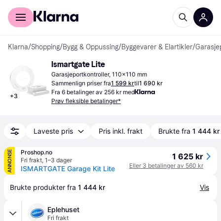
For kunder
For bedrifter
Klarna
/
Shopping
/
Bygg & Oppussing
/
Byggevarer & Elartikler
/
Garasje
Ismartgate Lite
Garasjeportkontroller, 110x110 mm
Sammenlign priser fra
1 599 kr
til
1 690 kr
Fra 6 betalinger av 256 kr med
+
3
Prøv fleksible betalinger*
Laveste pris
Pris inkl. frakt
Brukte fra
1 444 kr
Proshop.no
ANNONSE
1 625 kr
Fri frakt
,
1–3 dager
Eller 3 betalinger av 560 kr
ISMARTGATE Garage Kit Lite
Brukte produkter fra 
1 444 kr
Vis
Eplehuset
Fri frakt