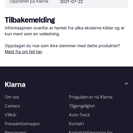
Opprettet på Klarna
2021-07-22
Tilbakemelding
Informasjonen ovenfor er hentet fra ulike eksterne kilder og er 
kun ment som en veiledning.

Oppdaget du noe som ikke stemmer med dette produktet? 
Meld fra om feil her
.
Klarna
Om oss
Prisguiden er nå Klarna
Careers
Tilgjengelighet
Villkår
Auto-Track
Presseinformasjon
Kontakt
Personvern
Kontaktinformasjon for