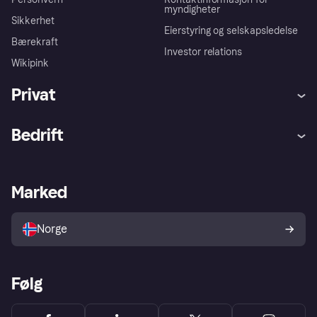
myndigheter
Sikkerhet
Eierstyring og selskapsledelse
Bærekraft
Investor relations
Wikipink
Privat
Hjelp
Kjøperbeskyttelse
Bedrift
Logg inn
Klager
Butikksupport
Developers portal
Klarna-appen
Kredittavtale
Merchant portal
Driftsstatus
Marked
Utforsk butikker
Personverninnstillinger
Selg med Klarna
Plattformer og partnere
Norge
Følg