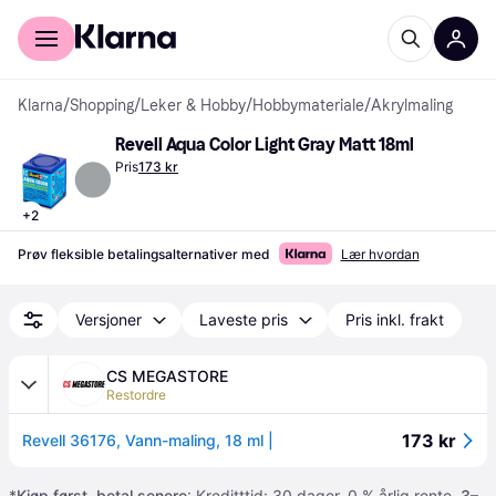
For kunder
For bedrifter
Klarna
/
Shopping
/
Leker & Hobby
/
Hobbymateriale
/
Akrylmaling
Revell Aqua Color Light Gray Matt 18ml
Pris
173 kr
+
2
Prøv fleksible betalingsalternativer med
Lær hvordan
Versjoner
Laveste pris
Pris inkl. frakt
CS MEGASTORE
Restordre
173 kr
Revell 36176, Vann-maling, 18 ml |
*
Kjøp først, betal senere
: Kreditttid: 30 dager. 0 % årlig rente.
3–