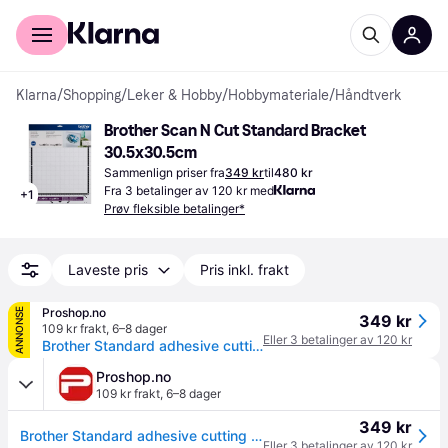
For kunder
For bedrifter
Klarna
/
Shopping
/
Leker & Hobby
/
Hobbymateriale
/
Håndtverk
Brother Scan N Cut Standard Bracket 
30.5x30.5cm
Sammenlign priser fra
349 kr
til
480 kr
Fra 3 betalinger av 120 kr med
+
1
Prøv fleksible betalinger*
Laveste pris
Pris inkl. frakt
Proshop.no
ANNONSE
349 kr
109 kr frakt
,
6–8 dager
Eller 3 betalinger av 120 kr
Brother Standard adhesive cutting mat 12" x 12" / 305 mm x 305mm
Proshop.no
109 kr frakt
,
6–8 dager
349 kr
Brother Standard adhesive cutting mat 12" x 12" / 305 mm x 305mm
Eller 3 betalinger av 120 kr