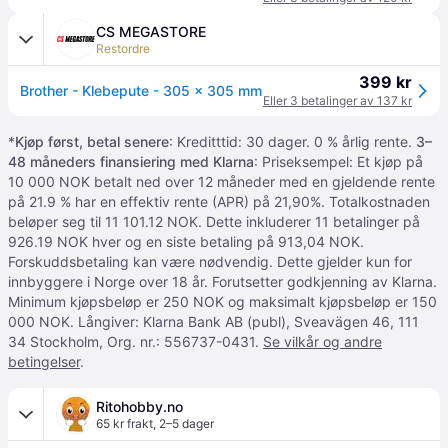
CS MEGASTORE
Restordre
399 kr
Brother - Klebepute - 305 x 305 mm
Eller 3 betalinger av 137 kr
*
Kjøp først, betal senere
: Kreditttid: 30 dager. 0 % årlig rente.
3–
48 måneders finansiering med Klarna
: Priseksempel: Et kjøp på
10 000 NOK betalt ned over 12 måneder med en gjeldende rente
på 21.9 % har en effektiv rente (APR) på 21,90%. Totalkostnaden
beløper seg til 11 101.12 NOK. Dette inkluderer 11 betalinger på
926.19 NOK hver og en siste betaling på 913,04 NOK.
Forskuddsbetaling kan være nødvendig. Dette gjelder kun for
innbyggere i Norge over 18 år. Forutsetter godkjenning av Klarna.
Minimum kjøpsbeløp er 250 NOK og maksimalt kjøpsbeløp er 150
000 NOK. Långiver: Klarna Bank AB (publ), Sveavägen 46, 111
34 Stockholm, Org. nr.: 556737-0431.
Se vilkår og andre
betingelser
.
Ritohobby.no
65 kr frakt
,
2–5 dager