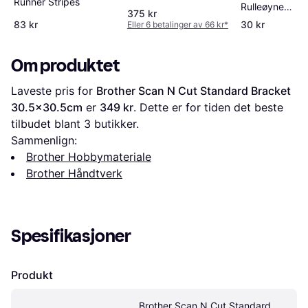
Runner Stripes
Stk
Rulleøyne
375 kr
Selvklebende 
83 kr
30 kr
Eller 6 betalinger av 66 kr
*
Om produktet
Laveste pris for 
Brother Scan N Cut Standard Bracket 
30.5x30.5cm
 er 
349 kr
. Dette er for tiden det beste 
tilbudet blant 
3
 butikker.
Sammenlign:
Brother Hobbymateriale
Brother Håndtverk
Spesifikasjoner
Produkt
Brother Scan N Cut Standard 