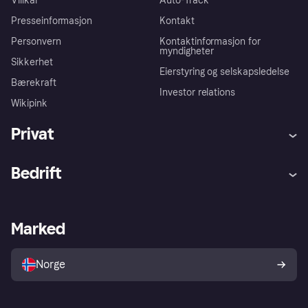
Villkår
Auto-Track
Presseinformasjon
Kontakt
Personvern
Kontaktinformasjon for
myndigheter
Sikkerhet
Eierstyring og selskapsledelse
Bærekraft
Investor relations
Wikipink
Privat
Hjelp
Kjøperbeskyttelse
Bedrift
Logg inn
Klager
Butikksupport
Developers portal
Klarna-appen
Kredittavtale
Merchant portal
Driftsstatus
Marked
Utforsk butikker
Personverninnstillinger
Selg med Klarna
Plattformer og partnere
Norge