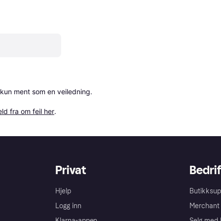
 kun ment som en veiledning.

ld fra om feil her
.
Privat
Bedrif
Hjelp
Butikksup
Logg inn
Merchant 
Klarna-appen
Selg med 