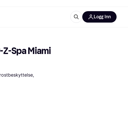
Logg inn
informasjon
utstyr
r Klarna?
Z-Spa Miami 
ostbeskyttelse, 
tegorier