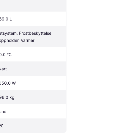
69.0 L
etsystem, Frostbeskyttelse, 
oppholder, Varmer
0.0 °C
vart
050.0 W
96.0 kg
und
20