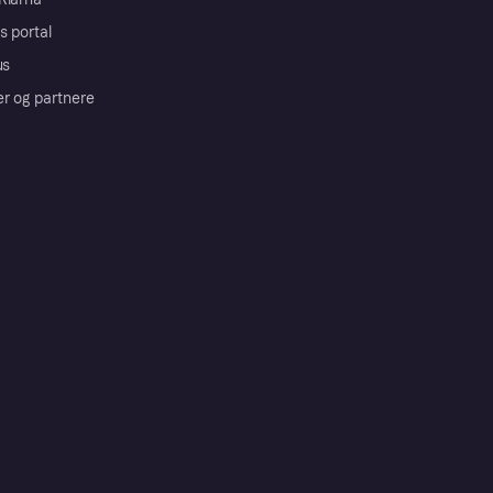
s portal
us
er og partnere