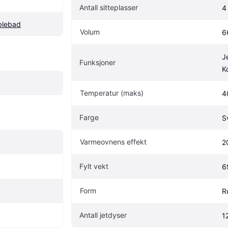
Antall sitteplasser
4
blebad
Volum
6
J
Funksjoner
K
Temperatur (maks)
4
Farge
S
Varmeovnens effekt
2
Fylt vekt
6
Form
R
Antall jetdyser
1