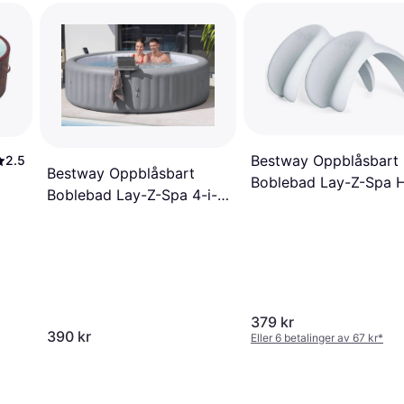
Bestway Oppblåsbart
2.5
Bestway Oppblåsbart
Boblebad Lay-Z-Spa 
Boblebad Lay-Z-Spa 4-i-1
Tub Pillows - 2 Pack
Spabad-tilbehørsbakke
379 kr
390 kr
Eller 6 betalinger av 67 kr
*