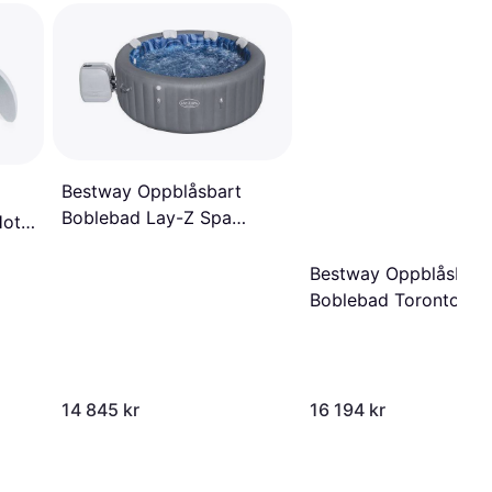
Bestway Oppblåsbart
Boblebad Lay-Z Spa
Hot
Santorini HydroJet Pro
Bestway Oppblåsbart
Boblebad Toronto 7
Brown Wood 190x70
Fastvegg
14 845 kr
16 194 kr