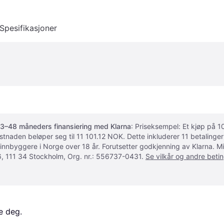
Spesifikasjoner
3–48 måneders finansiering med Klarna
: Priseksempel: Et kjøp på
ostnaden beløper seg til 11 101.12 NOK. Dette inkluderer 11 betalin
 innbyggere i Norge over 18 år. Forutsetter godkjenning av Klarna.
, 111 34 Stockholm, Org. nr.: 556737-0431.
Se vilkår og andre betin
e deg. 