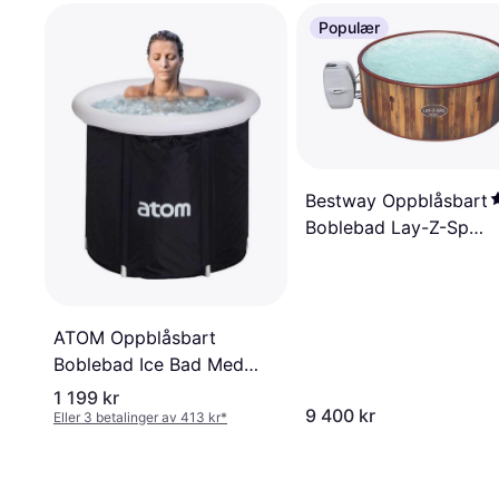
Populær
Bestway Oppblåsbart
Boblebad Lay-Z-Spa
Helsinki Airjet
ATOM Oppblåsbart
Boblebad Ice Bad Med
Lokk
1 199 kr
9 400 kr
Eller 3 betalinger av 413 kr
*