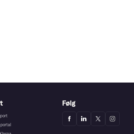
t
Følg
port
portal
Klarna