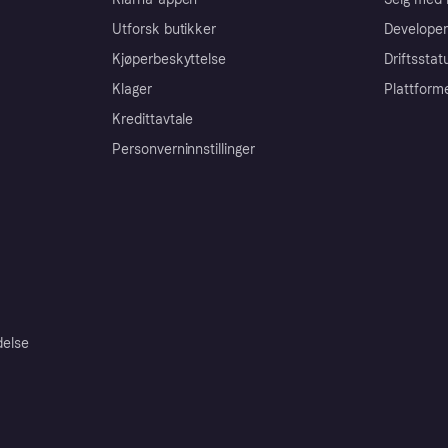
Utforsk butikker
Developer
Kjøperbeskyttelse
Driftsstat
Klager
Plattform
Kredittavtale
Personverninnstillinger
delse