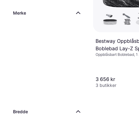
Merke
Bestway Oppblåsb
Boblebad Lay-Z S
Oppblåsbart Boblebad, 1 
Inflatable Ice Bath
sitteplasser, 420 L
3 656 kr
3 butikker
Bredde