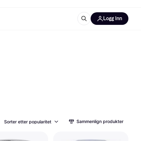
Logg inn
informasjon
utstyr
r Klarna?
tegorier
Sammenlign produkter
Sorter etter popularitet