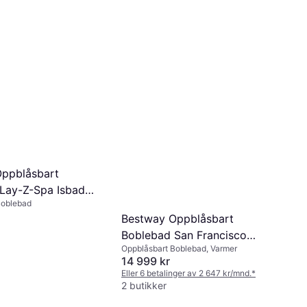
ppblåsbart
Lay-Z-Spa Isbad
Boblebad
cm PVC
Bestway Oppblåsbart
Boblebad San Francisco
Oppblåsbart Boblebad, Varmer
HydroJet Pro 7 Grey Marble
14 999 kr
230x230x71cm
Eller 6 betalinger av 2 647 kr/mnd.
*
2 butikker