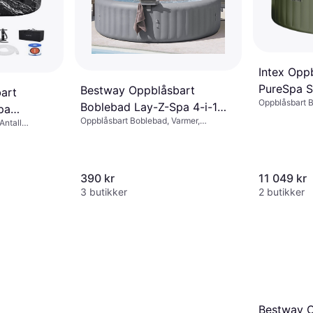
Intex Opp
PureSpa S
Bestway Oppblåsbart
art
Oppblåsbart 
Boblemass
Boblebad Lay-Z-Spa 4-i-1
pa
Oppblåsbart Boblebad, Varmer,
Spabad-tilbehørsbakke
Antall
Jetsystem
390 kr
11 049 kr
3 butikker
2 butikker
Bestway O