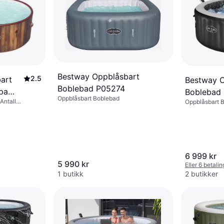
Bestway Oppblåsbart
2.5
art
Bestway O
Boblebad P05274
pa
Boblebad
Oppblåsbart Boblebad
Antall
Oppblåsbart 
mer, Jetsystem,
6 999 kr
5 990 kr
Eller 6 betali
1 butikk
2 butikker