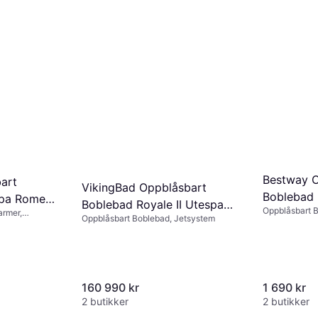
Bestway O
art
VikingBad Oppblåsbart
Boblebad 
Spa Rome
Boblebad Royale II Utespa
Oppblåsbart 
Oval 150
armer,
Oppblåsbart Boblebad, Jetsystem
Perlehvit m/lokk
160 990 kr
1 690 kr
2 butikker
2 butikker