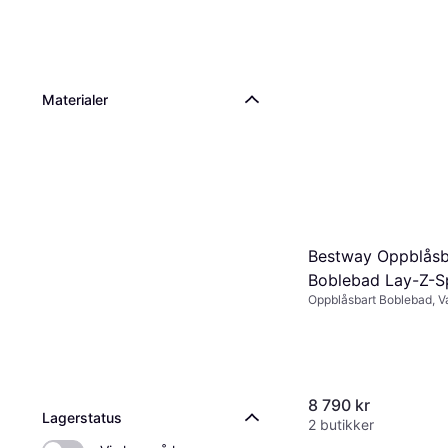
Materialer
Bestway Oppblåsb
Boblebad Lay-Z-
Oppblåsbart Boblebad, V
AirJet 4-6 Pers
Jetsystem
8 790 kr
Lagerstatus
2 butikker