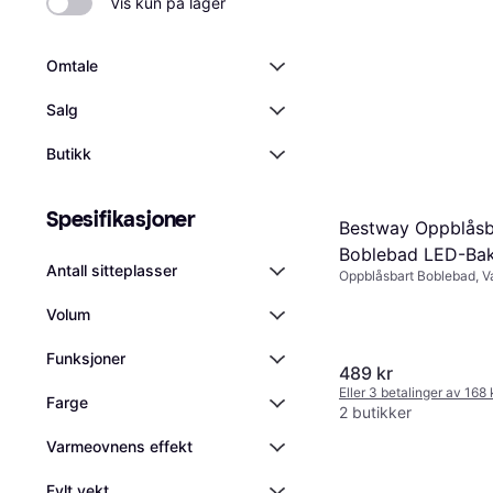
Vis kun på lager
Omtale
Salg
Butikk
Spesifikasjoner
Bestway Oppblåsb
Boblebad LED-Bak
Antall sitteplasser
Oppblåsbart Boblebad, V
Vannfontene for 
Jetsystem
Volum
Funksjoner
489 kr
Eller 3 betalinger av 168
Farge
2 butikker
Varmeovnens effekt
Fylt vekt