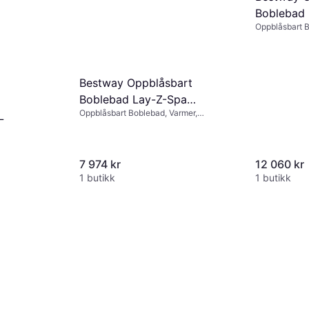
Boblebad 
Oppblåsbart 
Mauritius
Bestway Oppblåsbart
Boblebad Lay-Z-Spa
Oppblåsbart Boblebad, Varmer,
Hollywood 6 Marble
L
Jetsystem
180x180x66cm
7 974 kr
12 060 kr
1 butikk
1 butikk