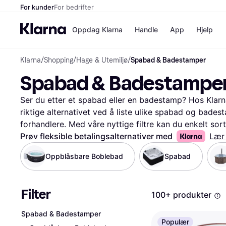
For kunder
For bedrifter
Oppdag Klarna
Handle
App
Hjelp
Klarna
/
Shopping
/
Hage & Utemiljø
/
Spabad & Badestamper
Betalingsm
Butikker
Spabad & Badestampe
Betalingsme
Elkjøp
Betal nå
Bookin
Betal i 3 dele
Farmasi
Ser du etter et spabad eller en badestamp? Hos Klarna
Betal innen 
kicks.n
riktige alternativet ved å liste ulike spabad og bade
Finansiering
Norweg
forhandlere. Med våre nyttige filtre kan du enkelt sorte
Vipps
pris. Dette gjør det lettere for deg å finne det som pa
Prøv fleksible betalingsalternativer med
Lær
kan også lese brukeranmeldelser for å få innsikt i hv
Oppblåsbare Boblebad
Spabad
Butikkovers
oppdaterte lister gir deg muligheten til å sammenligne 
en veloverveid beslutning. Vi guider deg til de beste t
mulig verdi for pengene. Begynn her for å finne ditt 
Filter
100+ produkter
Les mer om spabad & badestamper her
Spabad & Badestamper
Populær