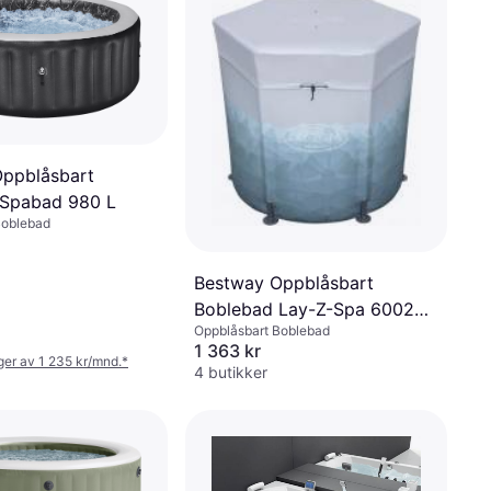
ppblåsbart
 Spabad 980 L
Boblebad
Bestway Oppblåsbart
Boblebad Lay-Z-Spa 6002K
Oppblåsbart Boblebad
Glacial Dip Isbad 90 x 80 cm
1 363 kr
nger av 1 235 kr/mnd.
*
4 butikker