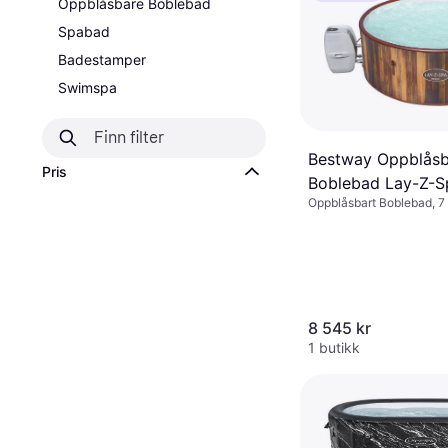
Oppblåsbare Boblebad
Spabad
Badestamper
Swimspa
Bestway Oppblåsb
Pris
Boblebad Lay-Z-S
Oppblåsbart Boblebad, 7 
Helsinki Airjet
sitteplasser, 1123 L, Var
Frostbeskyttelse
8 545 kr
1 butikk