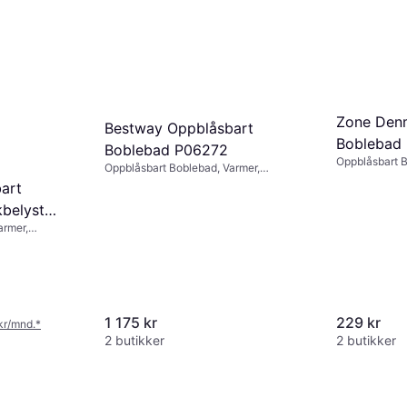
Zone Den
Bestway Oppblåsbart
Boblebad 
Boblebad P06272
Oppblåsbart 
Oppblåsbart Boblebad, Varmer,
Jetsystem
art
belyst
armer,
Lay-Z-Spa
1 175 kr
229 kr
 kr/mnd.
*
2 butikker
2 butikker