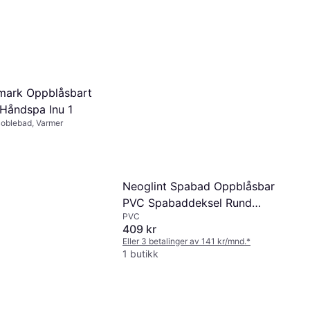
mark Oppblåsbart
Håndspa Inu 1
Boblebad, Varmer
Neoglint Spabad Oppblåsbar
PVC Spabaddeksel Rund
PVC
Universal Isolert 1,4m
409 kr
Eller 3 betalinger av 141 kr/mnd.
*
1 butikk