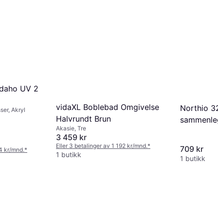
Idaho UV 2
vidaXL Boblebad Omgivelse
Northio 3
ser, Akryl
Halvrundt Brun
sammenleg
Akasie, Tre
– bærbart
3 459 kr
Eller 3 betalinger av 1 192 kr/mnd.
*
709 kr
24 kr/mnd.
*
1 butikk
1 butikk