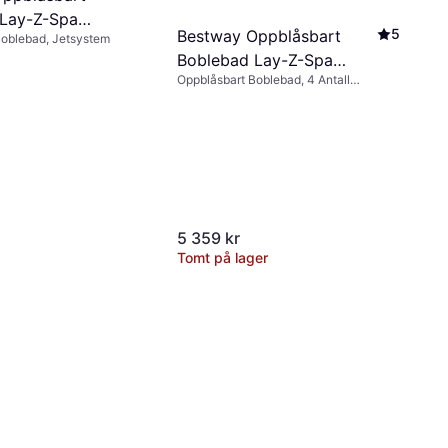
Lay-Z-Spa
5
Bestway Oppblåsbart
Boblebad, Jetsystem
Boblebad Lay-Z-Spa
Oppblåsbart Boblebad, 4 Antall
Miami AirJet 60001
sitteplasser, 669 L, Jetsystem,
Frostbeskyttelse, Koppholder, Varmer
5 359 kr
Tomt på lager