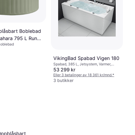
blåsbart Boblebad
ahara 795 L Rund
Boblebad
asje Sett
VikingBad Spabad Vigen 180
Spabad, 385 L, Jetsystem, Varmer,
Boblefunksjon
53 299 kr
Eller 3 betalinger av 18 361 kr/mnd.
*
3 butikker
ppblåsbart