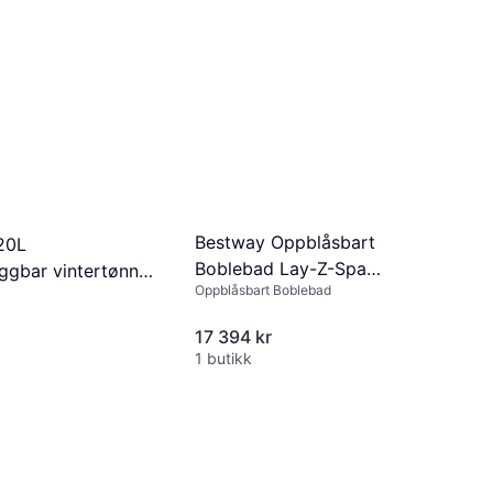
Bestway Oppblåsbart
20L
Boblebad Lay-Z-Spa
gbar vintertønne
Oppblåsbart Boblebad
Stockholm 6 Black
 isbadekar
17 394 kr
1 butikk