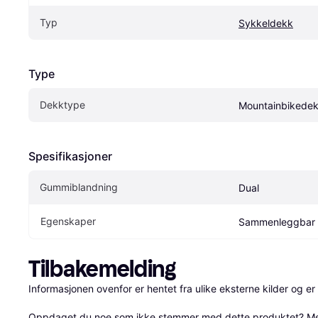
Typ
Sykkeldekk
Type
Dekktype
Mountainbikede
Spesifikasjoner
Gummiblandning
Dual
Egenskaper
Sammenleggbar
Tilbakemelding
Informasjonen ovenfor er hentet fra ulike eksterne kilder og er
Oppdaget du noe som ikke stemmer med dette produktet? 
Me