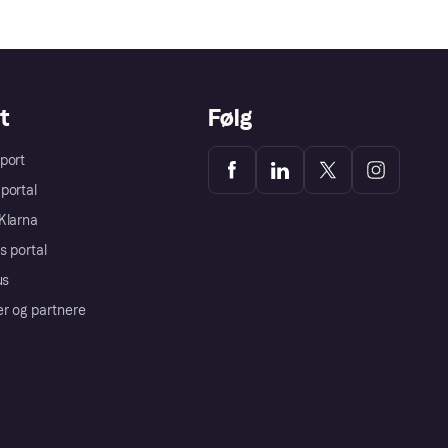
t
Følg
port
portal
Klarna
s portal
us
er og partnere