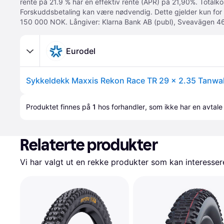
rente på 21.9 % har en effektiv rente (APR) på 21,90%. Totalk
Forskuddsbetaling kan være nødvendig. Dette gjelder kun for
150 000 NOK. Långiver: Klarna Bank AB (publ), Sveavägen 46
Eurodel
Sykkeldekk Maxxis Rekon Race TR 29 x 2.35 Tanwal
Produktet finnes på 
1
 hos 
forhandler
, som ikke har en avtale
Relaterte produkter
Vi har valgt ut en rekke produkter som kan interesser