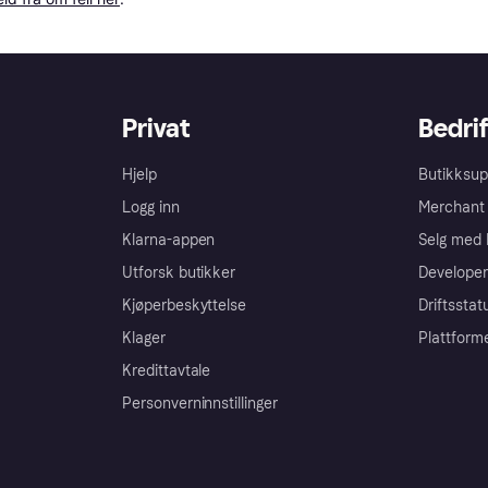
Privat
Bedrif
Hjelp
Butikksup
Logg inn
Merchant 
Klarna-appen
Selg med 
Utforsk butikker
Developer
Kjøperbeskyttelse
Driftsstat
Klager
Plattform
Kredittavtale
Personverninnstillinger