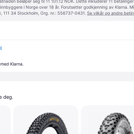
ostnaden beløper seg til 11 101.12 NOK. Dette inkluderer 11 betalin
 innbyggere i Norge over 18 år. Forutsetter godkjenning av Klarna.
, 111 34 Stockholm, Org. nr.: 556737-0431.
Se vilkår og andre betin
l
 med Klarna.
e deg. 