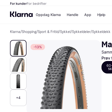
For kunder
For bedrifter
Oppdag Klarna
Handle
App
Hjelp
Klarna
/
Shopping
/
Sport & Fritid
/
Sykkel
/
Sykkeldeler
/
Sykkeldekk
Betalingsm
Butikker
Betalingsme
Elkjøp
Ma
Betal nå
Bookin
-13%
Betal i 3 dele
Farmasi
Samme
Betal innen 
kicks.n
Finansiering
Norweg
Prøv 
Vipps
60
56
Butikkovers
+4