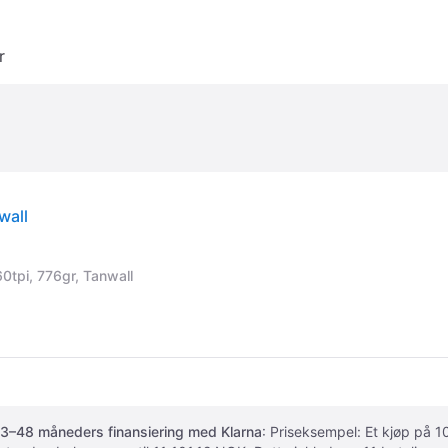
r
wall
0tpi, 776gr, Tanwall
3–48 måneders finansiering med Klarna
: Priseksempel: Et kjøp på