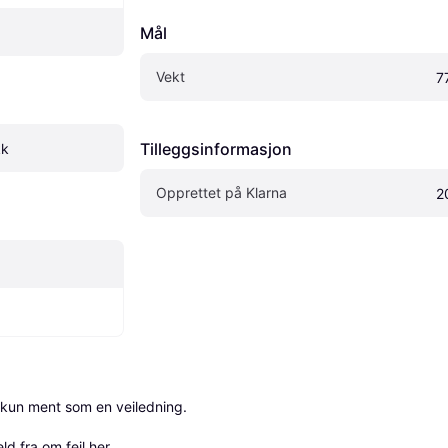
Mål
Vekt
7
Tilleggsinformasjon
kk
Opprettet på Klarna
2
 kun ment som en veiledning.

ld fra om feil her
.