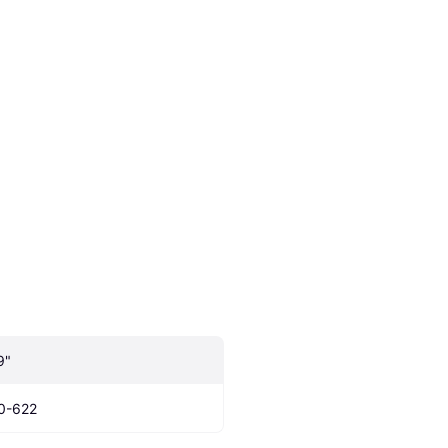
9"
0-622