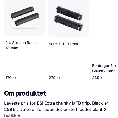
Pro Slide on Race
Sram DH 139mm
130mm
Bontrager Esig
Chunky Handl
Grips Black 1
170 kr
279 kr
239 kr
Om produktet
Laveste pris for 
ESI Extra chunky MTB grip, Black
 er 
259 kr
. Dette er for tiden det beste tilbudet blant 
2
butikker.