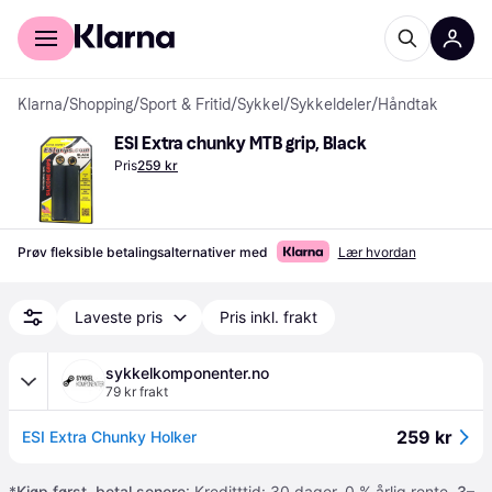
For kunder
For bedrifter
Klarna
/
Shopping
/
Sport & Fritid
/
Sykkel
/
Sykkeldeler
/
Håndtak
ESI Extra chunky MTB grip, Black
Pris
259 kr
Prøv fleksible betalingsalternativer med
Lær hvordan
Laveste pris
Pris inkl. frakt
sykkelkomponenter.no
79 kr frakt
259 kr
ESI Extra Chunky Holker
*
Kjøp først, betal senere
: Kreditttid: 30 dager. 0 % årlig rente.
3–