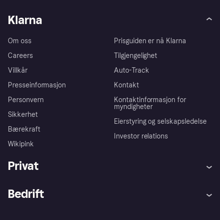
Klarna
Om oss
Prisguiden er nå Klarna
Careers
Tilgjengelighet
Villkår
Auto-Track
Presseinformasjon
Kontakt
Personvern
Kontaktinformasjon for
myndigheter
Sikkerhet
Eierstyring og selskapsledelse
Bærekraft
Investor relations
Wikipink
Privat
Hjelp
Kjøperbeskyttelse
Bedrift
Logg inn
Klager
Butikksupport
Developers portal
Klarna-appen
Kredittavtale