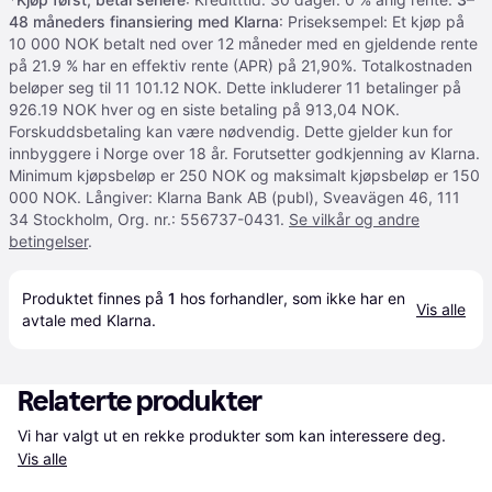
48 måneders finansiering med Klarna
: Priseksempel: Et kjøp på
10 000 NOK betalt ned over 12 måneder med en gjeldende rente
på 21.9 % har en effektiv rente (APR) på 21,90%. Totalkostnaden
beløper seg til 11 101.12 NOK. Dette inkluderer 11 betalinger på
926.19 NOK hver og en siste betaling på 913,04 NOK.
Forskuddsbetaling kan være nødvendig. Dette gjelder kun for
innbyggere i Norge over 18 år. Forutsetter godkjenning av Klarna.
Minimum kjøpsbeløp er 250 NOK og maksimalt kjøpsbeløp er 150
000 NOK. Långiver: Klarna Bank AB (publ), Sveavägen 46, 111
34 Stockholm, Org. nr.: 556737-0431.
Se vilkår og andre
betingelser
.
Produktet finnes på 
1
 hos 
forhandler
, som ikke har en 
Vis alle
avtale med Klarna.
Relaterte produkter
Vi har valgt ut en rekke produkter som kan interessere deg. 
Vis alle