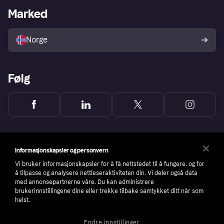
Merchant portal
Driftsstatus
Marked
Utforsk butikker
Personverninnstillinger
Selg med Klarna
Plattformer og partnere
Norge
Følg
Informasjonskapsler og personvern
Vi bruker informasjonskapsler for å få nettstedet til å fungere, og for
å tilpasse og analysere nettleseraktiviteten din. Vi deler også data
med annonsepartnerne våre. Du kan administrere
brukerinnstillingene dine eller trekke tilbake samtykket ditt når som
helst.
Endre innstillinger