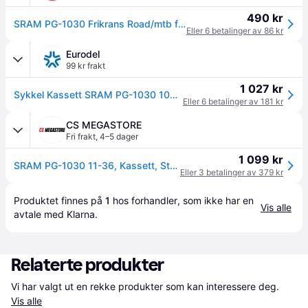
490 kr
SRAM PG-1030 Frikrans Road/mtb frikrans, 10-delt, 11-36T
Eller 6 betalinger av 86 kr
Eurodel
99 kr frakt
1 027 kr
Sykkel Kassett SRAM PG-1030 10S 11-36T
Eller 6 betalinger av 181 kr
CS MEGASTORE
Fri frakt
,
4–5 dager
1 099 kr
SRAM PG-1030 11-36, Kassett, Stål, Sølv
Eller 3 betalinger av 379 kr
Produktet finnes på 
1
 hos 
forhandler
, som ikke har en 
Vis alle
avtale med Klarna.
Relaterte produkter
Vi har valgt ut en rekke produkter som kan interessere deg. 
Vis alle