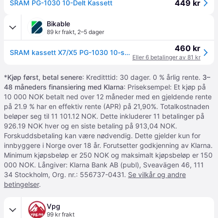
449 kr
SRAM PG-1030 10-Delt Kassett
Bikable
89 kr frakt
,
2–5 dager
460 kr
SRAM kassett X7/X5 PG-1030 10-speed 11-36
Eller 6 betalinger av 81 kr
*
Kjøp først, betal senere
: Kreditttid: 30 dager. 0 % årlig rente.
3–
48 måneders finansiering med Klarna
: Priseksempel: Et kjøp på
10 000 NOK betalt ned over 12 måneder med en gjeldende rente
på 21.9 % har en effektiv rente (APR) på 21,90%. Totalkostnaden
beløper seg til 11 101.12 NOK. Dette inkluderer 11 betalinger på
926.19 NOK hver og en siste betaling på 913,04 NOK.
Forskuddsbetaling kan være nødvendig. Dette gjelder kun for
innbyggere i Norge over 18 år. Forutsetter godkjenning av Klarna.
Minimum kjøpsbeløp er 250 NOK og maksimalt kjøpsbeløp er 150
000 NOK. Långiver: Klarna Bank AB (publ), Sveavägen 46, 111
34 Stockholm, Org. nr.: 556737-0431.
Se vilkår og andre
betingelser
.
Vpg
99 kr frakt