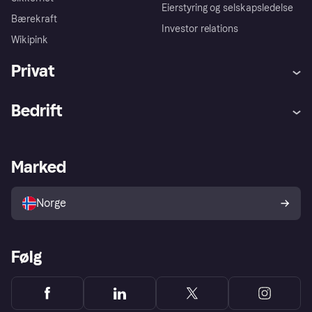
Eierstyring og selskapsledelse
Bærekraft
Investor relations
Wikipink
Privat
Hjelp
Kjøperbeskyttelse
Bedrift
Logg inn
Klager
Butikksupport
Developers portal
Klarna-appen
Kredittavtale
Merchant portal
Driftsstatus
Marked
Utforsk butikker
Personverninnstillinger
Selg med Klarna
Plattformer og partnere
Norge
Følg