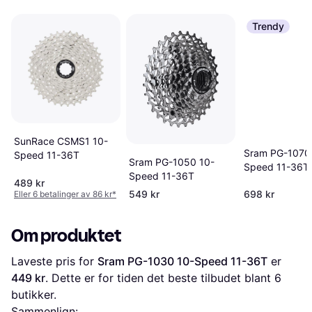
Trendy
SunRace CSMS1 10-
Sram PG-1070
Speed 11-36T
Sram PG-1050 10-
Speed 11-36T
Speed 11-36T
489 kr
549 kr
698 kr
Eller 6 betalinger av 86 kr
*
Om produktet
Laveste pris for 
Sram PG-1030 10-Speed 11-36T
 er 
449 kr
. Dette er for tiden det beste tilbudet blant 
6
butikker.
Sammenlign: