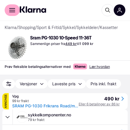
For kunder
For bedrifter
Klarna
/
Shopping
/
Sport & Fritid
/
Sykkel
/
Sykkeldeler
/
Kassetter
Sram PG-1030 10-Speed 11-36T
Sammenlign priser fra
449 kr
til
1 099 kr
Prøv fleksible betalingsalternativer med
Lær hvordan
Versjoner
Laveste pris
Pris inkl. frakt
Vpg
ANNONSE
490 kr
99 kr frakt
Eller 6 betalinger av 86 kr
SRAM PG-1030 Frikrans Road/mtb frikrans, 10-delt, 11-36T
sykkelkomponenter.no
79 kr frakt