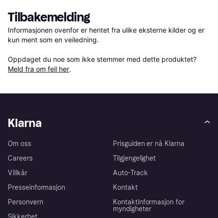
Tilbakemelding
Informasjonen ovenfor er hentet fra ulike eksterne kilder og er 
kun ment som en veiledning.

Oppdaget du noe som ikke stemmer med dette produktet? 
Meld fra om feil her
.
Klarna
Om oss
Prisguiden er nå Klarna
Careers
Tilgjengelighet
Villkår
Auto-Track
Presseinformasjon
Kontakt
Personvern
Kontaktinformasjon for
myndigheter
Sikkerhet