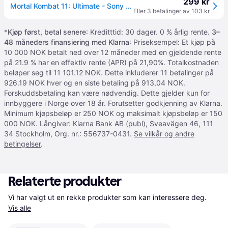
299 kr
Mortal Kombat 11: Ultimate - Sony PlayStation 4 - Kamp
Eller 3 betalinger av 103 kr
*
Kjøp først, betal senere
: Kreditttid: 30 dager. 0 % årlig rente.
3–
48 måneders finansiering med Klarna
: Priseksempel: Et kjøp på
10 000 NOK betalt ned over 12 måneder med en gjeldende rente
på 21.9 % har en effektiv rente (APR) på 21,90%. Totalkostnaden
beløper seg til 11 101.12 NOK. Dette inkluderer 11 betalinger på
926.19 NOK hver og en siste betaling på 913,04 NOK.
Forskuddsbetaling kan være nødvendig. Dette gjelder kun for
innbyggere i Norge over 18 år. Forutsetter godkjenning av Klarna.
Minimum kjøpsbeløp er 250 NOK og maksimalt kjøpsbeløp er 150
000 NOK. Långiver: Klarna Bank AB (publ), Sveavägen 46, 111
34 Stockholm, Org. nr.: 556737-0431.
Se vilkår og andre
betingelser
.
Relaterte produkter
Vi har valgt ut en rekke produkter som kan interessere deg. 
Vis alle