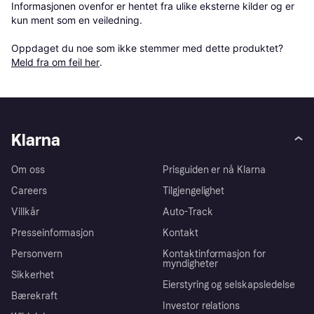
Informasjonen ovenfor er hentet fra ulike eksterne kilder og er 
kun ment som en veiledning.

Oppdaget du noe som ikke stemmer med dette produktet? 
Meld fra om feil her
.
Klarna
Om oss
Prisguiden er nå Klarna
Careers
Tilgjengelighet
Villkår
Auto-Track
Presseinformasjon
Kontakt
Personvern
Kontaktinformasjon for
myndigheter
Sikkerhet
Eierstyring og selskapsledelse
Bærekraft
Investor relations