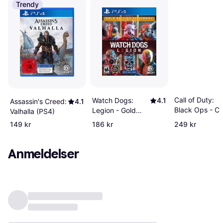
Trendy
Call of Duty:
Watch Dogs:
4.1
Assassin's Creed:
4.1
Black Ops - Co
Legion - Gold
Valhalla (PS4)
War (PS4)
Steelbook Edition
149 kr
186 kr
249 kr
(PS4)
Anmeldelser