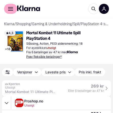
For kunder
For bedrifter
Klarna
/
Shopping
/
Gaming & Underholdning
/
Spill
/
PlayStation 4-spill
Mortal Kombat 11 Ultimate Spill 
4,3
PlayStation 4
Slåssing, Action, PEGI aldersmerking: 18
For øyeblikket
utsolgt
+
16
Fra 6 betalinger av 47 kr med
Prøv fleksible betalinger*
Versjoner
Laveste pris
Pris inkl. frakt
avXperten
269 kr
Utsolgt
Eller 6 betalinger av 47 kr
Mortal Kombat 11 Ultimate PlayStation 4 Spill
Proshop.no
Utsolgt