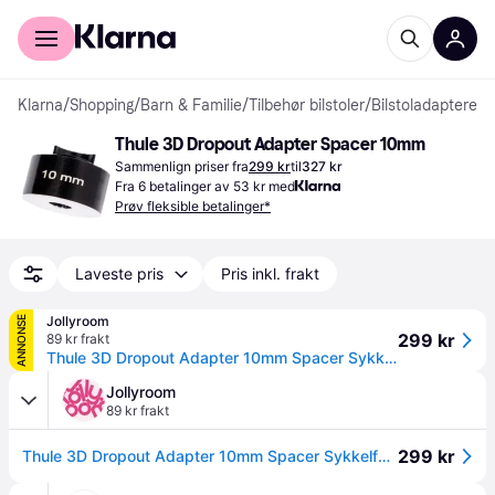
For kunder
For bedrifter
Klarna
/
Shopping
/
Barn & Familie
/
Tilbehør bilstoler
/
Bilstoladaptere
Thule 3D Dropout Adapter Spacer 10mm
Sammenlign priser fra
299 kr
til
327 kr
Fra 6 betalinger av 53 kr med
Prøv fleksible betalinger*
Laveste pris
Pris inkl. frakt
Jollyroom
ANNONSE
299 kr
89 kr frakt
Thule 3D Dropout Adapter 10mm Spacer Sykkelfeste, Svart
Jollyroom
89 kr frakt
299 kr
Thule 3D Dropout Adapter 10mm Spacer Sykkelfeste, Svart