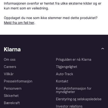
Informasjonen ovenfor er hentet fra ulike eksterne kilder og er 
kun ment som en veiledning.

Oppdaget du noe som ikke stemmer med dette produktet? 
Meld fra om feil her
.
Klarna
Om oss
Prisguiden er nå Klarna
Careers
Tilgjengelighet
Villkår
Auto-Track
Presseinformasjon
Kontakt
Personvern
Kontaktinformasjon for
myndigheter
Sikkerhet
Eierstyring og selskapsledelse
Bærekraft
Investor relations