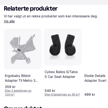
Relaterte produkter
Vi har valgt ut en rekke produkter som kan interessere deg. 
Vis alle
Cybex Balios S/Talos
Ergobaby Bilstol
Elodie Details
S Car Seat Adapter
Adapter Til Metro 3
Adapter Svart
Reisevogn
359 kr
540 kr
Eller 3 betalinger av
499 kr
124 kr
*
Eller 6 betalinger av 95 kr
*