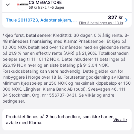
CS MEGASTORE
59 kr frakt
,
4–5 dager
327 kr
Thule 20110723, Adapter skjerm, Rustfritt stål
Eller 3 betalinger av 113 kr
*
Kjøp først, betal senere
: Kreditttid: 30 dager. 0 % årlig rente.
3–
48 måneders finansiering med Klarna
: Priseksempel: Et kjøp på
10 000 NOK betalt ned over 12 måneder med en gjeldende rente
på 21.9 % har en effektiv rente (APR) på 21,90%. Totalkostnaden
beløper seg til 11 101.12 NOK. Dette inkluderer 11 betalinger på
926.19 NOK hver og en siste betaling på 913,04 NOK.
Forskuddsbetaling kan være nødvendig. Dette gjelder kun for
innbyggere i Norge over 18 år. Forutsetter godkjenning av Klarna.
Minimum kjøpsbeløp er 250 NOK og maksimalt kjøpsbeløp er 150
000 NOK. Långiver: Klarna Bank AB (publ), Sveavägen 46, 111
34 Stockholm, Org. nr.: 556737-0431.
Se vilkår og andre
betingelser
.
Produktet finnes på 
2
 hos 
forhandlere
, som ikke har en 
Vis alle
avtale med Klarna.