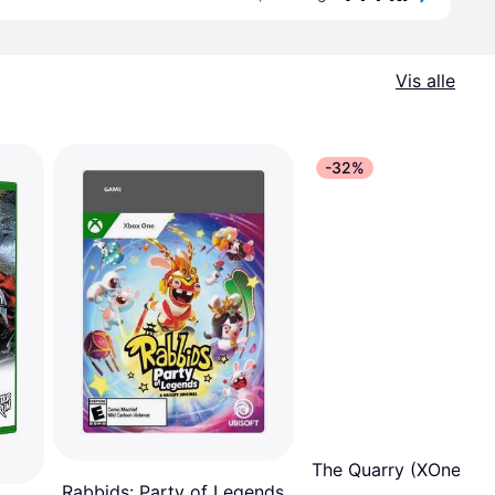
Vis alle
-32%
The Quarry (XOne)
Rabbids: Party of Legends