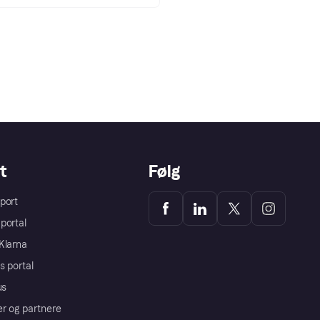
t
Følg
port
portal
Klarna
s portal
us
er og partnere