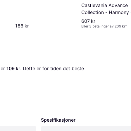
Castlevania Advance
Collection - Harmony 
Dissonance Cover (XO
607 kr
186 kr
Eller 3 betalinger av 209 kr
*
 er 
109 kr
. Dette er for tiden det beste 
Spesifikasjoner