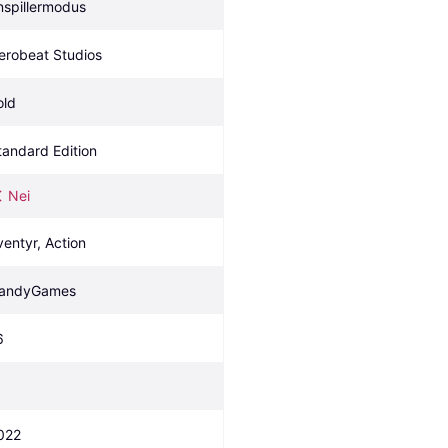
nspillermodus
erobeat Studios
old
tandard Edition
Nei
ventyr, Action
andyGames
6
022