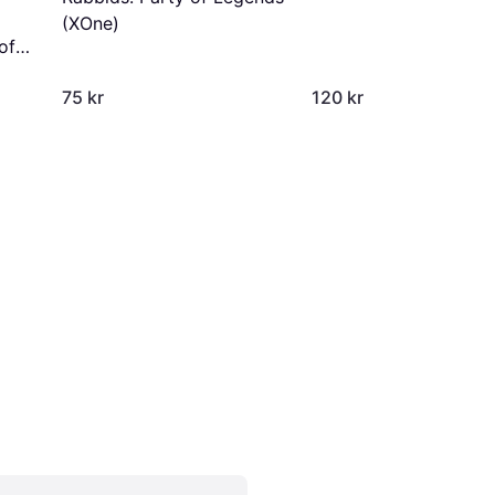
(XOne)
of
ne)
75 kr
120 kr