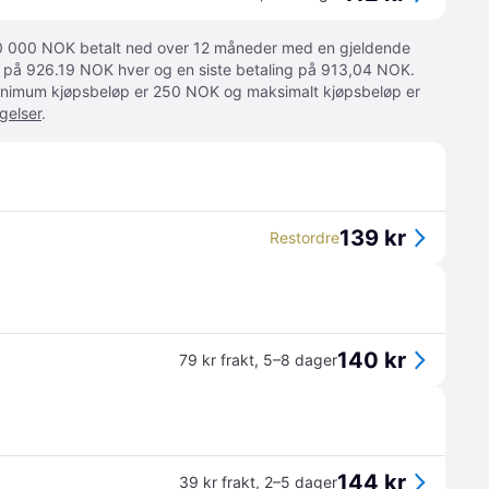
 10 000 NOK betalt ned over 12 måneder med en gjeldende
ger på 926.19 NOK hver og en siste betaling på 913,04 NOK.
 Minimum kjøpsbeløp er 250 NOK og maksimalt kjøpsbeløp er
gelser
.
139 kr
Restordre
140 kr
79 kr frakt
,
5–8 dager
144 kr
39 kr frakt
,
2–5 dager