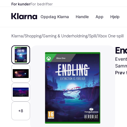
For kunder
For bedrifter
Oppdag Klarna
Handle
App
Hjelp
Klarna
/
Shopping
/
Gaming & Underholdning
/
Spill
/
Xbox One-spill
Betalingsm
Butikker
Betalingsme
Elkjøp
End
Betal nå
Bookin
Betal i 3 dele
Farmasi
Event
Betal innen 
kicks.n
Finansiering
Norweg
Samme
Vipps
Prøv 
Butikkovers
+8