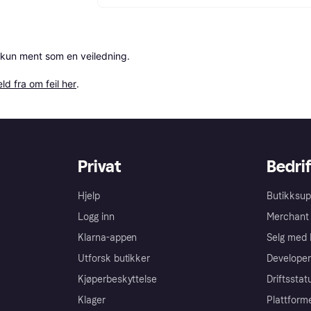
 kun ment som en veiledning.

ld fra om feil her
.
Privat
Bedrif
Hjelp
Butikksup
Logg inn
Merchant 
Klarna-appen
Selg med 
Utforsk butikker
Developer
Kjøperbeskyttelse
Driftsstat
Klager
Plattform