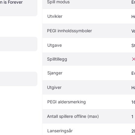
Spill modus
n is Forever 
E
Utvikler
H
PEGI innholdssymboler
V
Utgave
S
Spilltillegg
Sjanger
E
Utgiver
H
PEGI aldersmerking
1
Antall spillere offline (max)
1
Lanseringsår
2