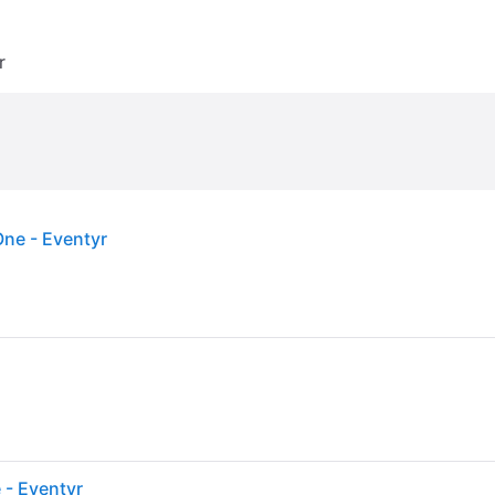
r
One - Eventyr
 - Eventyr