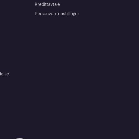
Kredittavtale
Personverninnstillinger
delse