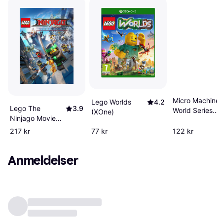
Micro Machine
Lego Worlds
4.2
Lego The
3.9
World Series
(XOne)
Ninjago Movie
(XOne)
(XOne)
217 kr
77 kr
122 kr
Anmeldelser