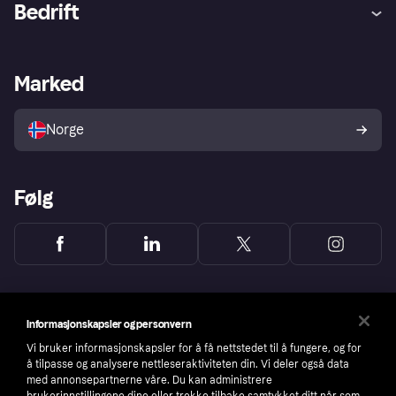
Bedrift
Logg inn
Klager
Butikksupport
Developers portal
Klarna-appen
Kredittavtale
Merchant portal
Driftsstatus
Marked
Utforsk butikker
Personverninnstillinger
Selg med Klarna
Plattformer og partnere
Norge
Følg
Informasjonskapsler og personvern
Vi bruker informasjonskapsler for å få nettstedet til å fungere, og for
å tilpasse og analysere nettleseraktiviteten din. Vi deler også data
med annonsepartnerne våre. Du kan administrere