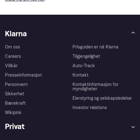
Klarna
Om oss
Prisguiden er nå Klarna
Careers
Tilgjengelighet
Villkår
Auto-Track
Presseinformasjon
Kontakt
Personvern
Kontaktinformasjon for
myndigheter
Sikkerhet
Eierstyring og selskapsledelse
Bærekraft
Investor relations
Wikipink
Privat
Hjelp
Kjøperbeskyttelse