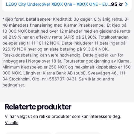
95 kr
LEGO City Undercover XBOX One – XBOX ONE – EUROPE
*
Kjøp først, betal senere
: Kreditttid: 30 dager. 0 % årlig rente.
3–
48 måneders finansiering med Klarna
: Priseksempel: Et kjøp på
10 000 NOK betalt ned over 12 måneder med en gjeldende rente
på 21.9 % har en effektiv rente (APR) på 21,90%. Totalkostnaden
beløper seg til 11 101.12 NOK. Dette inkluderer 11 betalinger på
926.19 NOK hver og en siste betaling på 913,04 NOK.
Forskuddsbetaling kan være nødvendig. Dette gjelder kun for
innbyggere i Norge over 18 år. Forutsetter godkjenning av Klarna.
Minimum kjøpsbeløp er 250 NOK og maksimalt kjøpsbeløp er 150
000 NOK. Långiver: Klarna Bank AB (publ), Sveavägen 46, 111
34 Stockholm, Org. nr.: 556737-0431.
Se vilkår og andre
betingelser
.
Relaterte produkter
Vi har valgt ut en rekke produkter som kan interessere deg. 
Vis alle