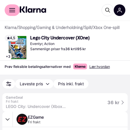
For kunder
For bedrifter
Klarna
/
Shopping
/
Gaming & Underholdning
/
Spill
/
Xbox One-spill
Lego City Undercover (XOne)
4,5
Eventyr, Action
Sammenlign priser fra
36 kr
til
95 kr
+
3
Prøv fleksible betalingsalternativer med
Lær hvordan
Laveste pris
Pris inkl. frakt
GameSeal
Fri frakt
36 kr
LEGO City: Undercover (Xbox One / Xbox Series X|S) Xbox Live Key - ARGENTINA
EZGame
Fri frakt