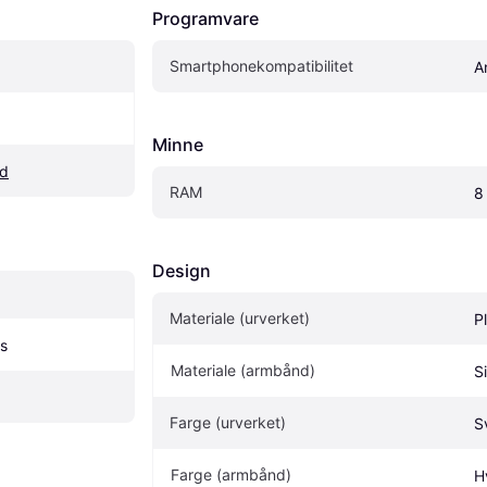
Programvare
Smartphonekompatibilitet
8
A
Minne
nd
RAM
8
Design
Materiale (urverket)
P
ss
Materiale (armbånd)
Si
Farge (urverket)
S
Farge (armbånd)
H