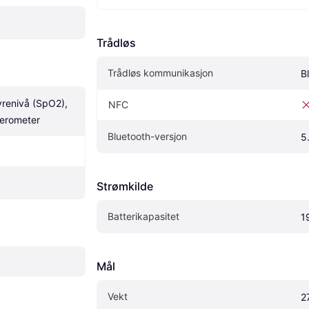
Trådløs
Trådløs kommunikasjon
B
renivå (SpO2), 
NFC
lerometer
Bluetooth-versjon
5
Strømkilde
Batterikapasitet
1
Mål
Vekt
2