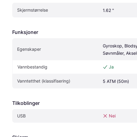
Skjermstørrelse
1.62 "
Funksjoner
Gyroskop, Blodsy
Egenskaper
Søvnmåler, Akse
Vannbestandig
Ja
Vanntetthet (klassifisering)
5 ATM (50m)
Tilkoblinger
USB
Nei