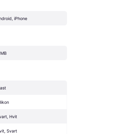
ndroid, iPhone
 MB
last
likon
vart, Hvit
vit, Svart