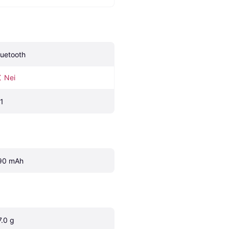
luetooth
Nei
.1
90 mAh
7.0 g