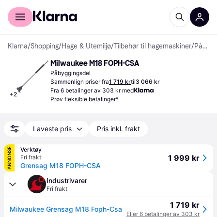
For kunder
For bedrifter
Klarna
/
Shopping
/
Hage & Utemiljø
/
Tilbehør til hagemaskiner
/
Påbyggingsdeler
Milwaukee M18 FOPH-CSA
Påbyggingsdel
Sammenlign priser fra
1 719 kr
til
3 066 kr
Fra 6 betalinger av 303 kr med
+
2
Prøv fleksible betalinger*
Laveste pris
Pris inkl. frakt
Verktøy
ANNONSE
1 999 kr
Fri frakt
Grensag M18 FOPH-CSA
Industrivarer
Fri frakt
1 719 kr
Milwaukee Grensag M18 Foph-Csa
Eller 6 betalinger av 303 kr