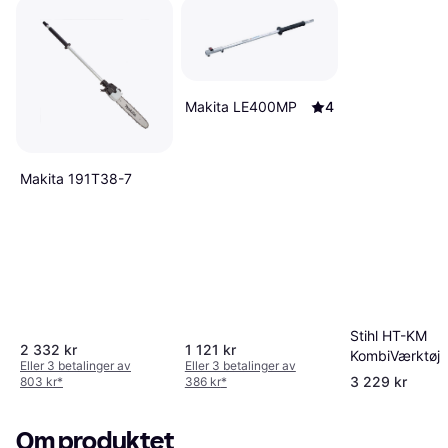
Makita LE400MP
4
Makita 191T38-7
Stihl HT-KM
2 332 kr
1 121 kr
KombiVærktøj
Eller 3 betalinger av
Eller 3 betalinger av
3 229 kr
803 kr
*
386 kr
*
Om produktet