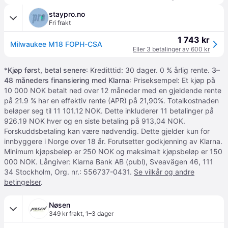
staypro.no
Fri frakt
1 743 kr
Milwaukee M18 FOPH-CSA
Eller 3 betalinger av 600 kr
*
Kjøp først, betal senere
: Kreditttid: 30 dager. 0 % årlig rente.
3–
48 måneders finansiering med Klarna
: Priseksempel: Et kjøp på
10 000 NOK betalt ned over 12 måneder med en gjeldende rente
på 21.9 % har en effektiv rente (APR) på 21,90%. Totalkostnaden
beløper seg til 11 101.12 NOK. Dette inkluderer 11 betalinger på
926.19 NOK hver og en siste betaling på 913,04 NOK.
Forskuddsbetaling kan være nødvendig. Dette gjelder kun for
innbyggere i Norge over 18 år. Forutsetter godkjenning av Klarna.
Minimum kjøpsbeløp er 250 NOK og maksimalt kjøpsbeløp er 150
000 NOK. Långiver: Klarna Bank AB (publ), Sveavägen 46, 111
34 Stockholm, Org. nr.: 556737-0431.
Se vilkår og andre
betingelser
.
Nøsen
349 kr frakt
,
1–3 dager