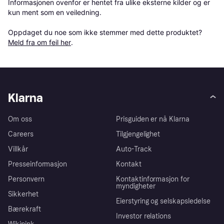
Informasjonen ovenfor er hentet fra ulike eksterne kilder og er 
kun ment som en veiledning.

Oppdaget du noe som ikke stemmer med dette produktet? 
Meld fra om feil her
.
Klarna
Om oss
Prisguiden er nå Klarna
Careers
Tilgjengelighet
Villkår
Auto-Track
Presseinformasjon
Kontakt
Personvern
Kontaktinformasjon for
myndigheter
Sikkerhet
Eierstyring og selskapsledelse
Bærekraft
Investor relations