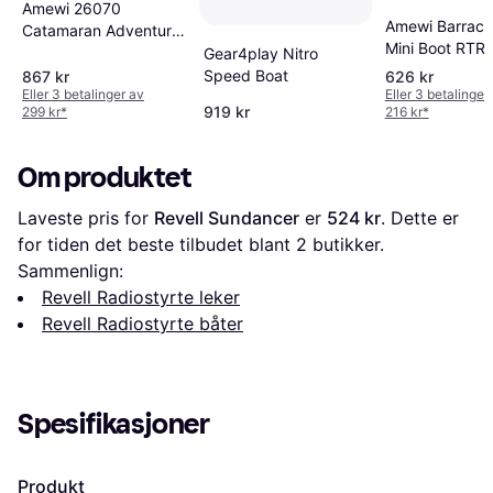
Amewi 26070
Amewi Barracu
Catamaran Adventure
Mini Boot RTR
RC Boat
Gear4play Nitro
Speed Boat
867 kr
626 kr
Eller 3 betalinger av
Eller 3 betalinger
919 kr
299 kr
*
216 kr
*
Om produktet
Laveste pris for 
Revell Sundancer
 er 
524 kr
. Dette er 
for tiden det beste tilbudet blant 
2
 butikker.
Sammenlign:
Revell Radiostyrte leker
Revell Radiostyrte båter
Spesifikasjoner
Produkt