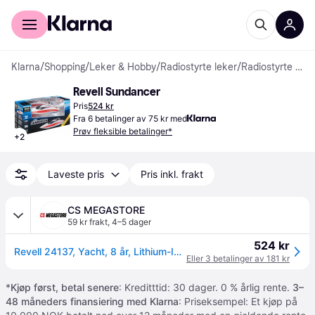
For kunder
For bedrifter
Klarna
/
Shopping
/
Leker & Hobby
/
Radiostyrte leker
/
Radiostyrte båter
Revell Sundancer
Pris
524 kr
Fra 6 betalinger av 75 kr med
Prøv fleksible betalinger*
+
2
Laveste pris
Pris inkl. frakt
CS MEGASTORE
59 kr frakt
,
4–5 dager
524 kr
Revell 24137, Yacht, 8 år, Lithium-Ion (Li-Ion)
Eller 3 betalinger av 181 kr
*
Kjøp først, betal senere
: Kreditttid: 30 dager. 0 % årlig rente.
3–
48 måneders finansiering med Klarna
: Priseksempel: Et kjøp på