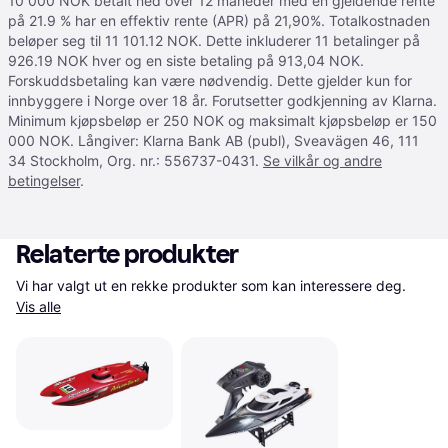
10 000 NOK betalt ned over 12 måneder med en gjeldende rente
på 21.9 % har en effektiv rente (APR) på 21,90%. Totalkostnaden
beløper seg til 11 101.12 NOK. Dette inkluderer 11 betalinger på
926.19 NOK hver og en siste betaling på 913,04 NOK.
Forskuddsbetaling kan være nødvendig. Dette gjelder kun for
innbyggere i Norge over 18 år. Forutsetter godkjenning av Klarna.
Minimum kjøpsbeløp er 250 NOK og maksimalt kjøpsbeløp er 150
000 NOK. Långiver: Klarna Bank AB (publ), Sveavägen 46, 111
34 Stockholm, Org. nr.: 556737-0431.
Se vilkår og andre
betingelser
.
Relaterte produkter
Vi har valgt ut en rekke produkter som kan interessere deg. 
Vis alle