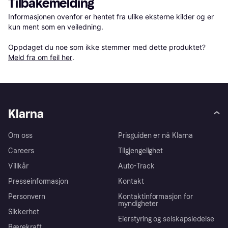
Tilbakemelding
Informasjonen ovenfor er hentet fra ulike eksterne kilder og er 
kun ment som en veiledning.

Oppdaget du noe som ikke stemmer med dette produktet? 
Meld fra om feil her
.
Klarna
Om oss
Prisguiden er nå Klarna
Careers
Tilgjengelighet
Villkår
Auto-Track
Presseinformasjon
Kontakt
Personvern
Kontaktinformasjon for
myndigheter
Sikkerhet
Eierstyring og selskapsledelse
Bærekraft