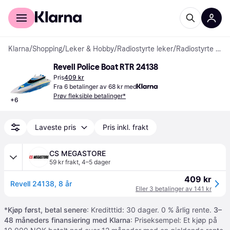
For kunder
For bedrifter
Klarna
/
Shopping
/
Leker & Hobby
/
Radiostyrte leker
/
Radiostyrte båter
Revell Police Boat RTR 24138
Pris
409 kr
Fra 6 betalinger av 68 kr med
Prøv fleksible betalinger*
+
6
Laveste pris
Pris inkl. frakt
CS MEGASTORE
59 kr frakt
,
4–5 dager
409 kr
Revell 24138, 8 år
Eller 3 betalinger av 141 kr
*
Kjøp først, betal senere
: Kreditttid: 30 dager. 0 % årlig rente.
3–
48 måneders finansiering med Klarna
: Priseksempel: Et kjøp på