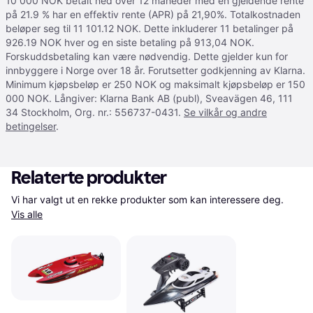
10 000 NOK betalt ned over 12 måneder med en gjeldende rente
på 21.9 % har en effektiv rente (APR) på 21,90%. Totalkostnaden
beløper seg til 11 101.12 NOK. Dette inkluderer 11 betalinger på
926.19 NOK hver og en siste betaling på 913,04 NOK.
Forskuddsbetaling kan være nødvendig. Dette gjelder kun for
innbyggere i Norge over 18 år. Forutsetter godkjenning av Klarna.
Minimum kjøpsbeløp er 250 NOK og maksimalt kjøpsbeløp er 150
000 NOK. Långiver: Klarna Bank AB (publ), Sveavägen 46, 111
34 Stockholm, Org. nr.: 556737-0431.
Se vilkår og andre
betingelser
.
Relaterte produkter
Vi har valgt ut en rekke produkter som kan interessere deg. 
Vis alle