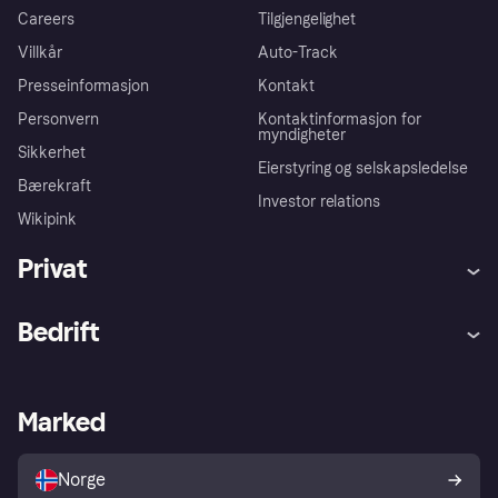
Careers
Tilgjengelighet
Villkår
Auto-Track
Presseinformasjon
Kontakt
Personvern
Kontaktinformasjon for
myndigheter
Sikkerhet
Eierstyring og selskapsledelse
Bærekraft
Investor relations
Wikipink
Privat
Hjelp
Kjøperbeskyttelse
Bedrift
Logg inn
Klager
Butikksupport
Developers portal
Klarna-appen
Kredittavtale
Merchant portal
Driftsstatus
Marked
Utforsk butikker
Personverninnstillinger
Selg med Klarna
Plattformer og partnere
Norge