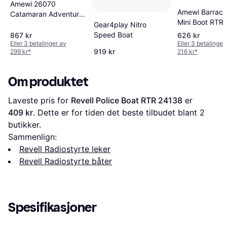
Amewi 26070
Amewi Barracu
Catamaran Adventure
Mini Boot RTR
RC Boat
Gear4play Nitro
Speed Boat
867 kr
626 kr
Eller 3 betalinger av
Eller 3 betalinger
919 kr
299 kr
*
216 kr
*
Om produktet
Laveste pris for 
Revell Police Boat RTR 24138
 er 
409 kr
. Dette er for tiden det beste tilbudet blant 
2
butikker.
Sammenlign:
Revell Radiostyrte leker
Revell Radiostyrte båter
Spesifikasjoner