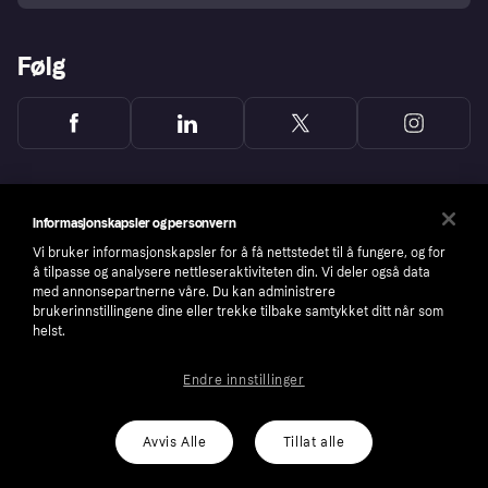
Følg
Informasjonskapsler og personvern
Vi bruker informasjonskapsler for å få nettstedet til å fungere, og for
å tilpasse og analysere nettleseraktiviteten din. Vi deler også data
med annonsepartnerne våre. Du kan administrere
brukerinnstillingene dine eller trekke tilbake samtykket ditt når som
helst.
Endre innstillinger
Copyright © 2005-2026 Klarna Bank AB (publ). Headquarters: Stockholm, Sweden. All
rights reserved. Klarna Bank AB (publ). Sveavägen 46, 111 34 Stockholm. Organization
number: 556737-0431
Avvis Alle
Tillat alle
Cookies
Klarna.com