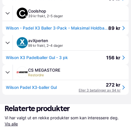
Coolshop
39 kr frakt
,
2–5 dager
89 kr
Wilson - Padel X3 Baller 3-Pack - Maksimal Holdbarhet på Alle Overflater - Dura-Weave Teknologi
avXperten
99 kr frakt
,
2–4 dager
156 kr
Wilson X3 Padelballer Gul - 3 pk
CS MEGASTORE
Restordre
272 kr
Wilson Padel X3-baller Gul
Eller 3 betalinger av 94 kr
Relaterte produkter
Vi har valgt ut en rekke produkter som kan interessere deg. 
Vis alle