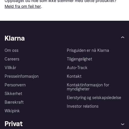
Oppdaget du noe som ikke stemmer med dette produktet? 
Meld fra om feil her
.
Klarna
Om oss
Prisguiden er nå Klarna
Careers
Tilgjengelighet
Villkår
Auto-Track
Presseinformasjon
Kontakt
Personvern
Kontaktinformasjon for
myndigheter
Sikkerhet
Eierstyring og selskapsledelse
Bærekraft
Investor relations
Wikipink
Privat