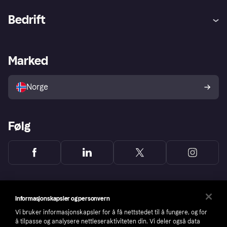
Hjelp
Kjøperbeskyttelse
Bedrift
Logg inn
Klager
Butikksupport
Developers portal
Klarna-appen
Kredittavtale
Merchant portal
Driftsstatus
Marked
Utforsk butikker
Personverninnstillinger
Selg med Klarna
Plattformer og partnere
Norge
Følg
Informasjonskapsler og personvern
Vi bruker informasjonskapsler for å få nettstedet til å fungere, og for
å tilpasse og analysere nettleseraktiviteten din. Vi deler også data