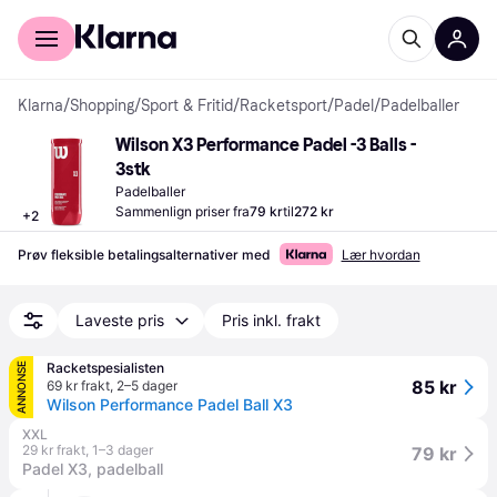
For kunder
For bedrifter
Klarna
/
Shopping
/
Sport & Fritid
/
Racketsport
/
Padel
/
Padelballer
Wilson X3 Performance Padel -3 Balls - 
3stk
Padelballer
Sammenlign priser fra
79 kr
til
272 kr
+
2
Prøv fleksible betalingsalternativer med
Lær hvordan
Laveste pris
Pris inkl. frakt
Racketspesialisten
ANNONSE
85 kr
69 kr frakt
,
2–5 dager
Wilson Performance Padel Ball X3
XXL
29 kr frakt
,
1–3 dager
79 kr
Padel X3, padelball