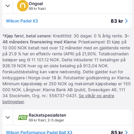
Ongoal
99 kr frakt
83 kr
Wilson Padel X3
*
Kjøp først, betal senere
: Kreditttid: 30 dager. 0 % årlig rente.
3–
48 måneders finansiering med Klarna
: Priseksempel: Et kjøp på
10 000 NOK betalt ned over 12 måneder med en gjeldende rente
på 21.9 % har en effektiv rente (APR) på 21,90%. Totalkostnaden
beløper seg til 11 101.12 NOK. Dette inkluderer 11 betalinger på
926.19 NOK hver og en siste betaling på 913,04 NOK.
Forskuddsbetaling kan være nødvendig. Dette gjelder kun for
innbyggere i Norge over 18 år. Forutsetter godkjenning av Klarna.
Minimum kjøpsbeløp er 250 NOK og maksimalt kjøpsbeløp er 150
000 NOK. Långiver: Klarna Bank AB (publ), Sveavägen 46, 111
34 Stockholm, Org. nr.: 556737-0431.
Se vilkår og andre
betingelser
.
Racketspesialisten
69 kr frakt
,
2–5 dager
85 kr
Wilson Performance Padel Ball X3