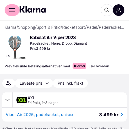
For kunder
For bedrifter
Klarna
/
Shopping
/
Sport & Fritid
/
Racketsport
/
Padel
/
Padelracketer
Babolat Air Viper 2023
Padelracket, Herre, Dropp, Diamant
Pris
3 499 kr
+
5
Prøv fleksible betalingsalternativer med
Lær hvordan
Laveste pris
Pris inkl. frakt
XXL
Fri frakt
,
1–3 dager
3 499 kr
Viper Air 2025, padelracket, unisex
*
Kjøp først, betal senere
: Kreditttid: 30 dager. 0 % årlig rente.
3–