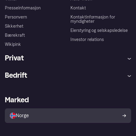
Presseinformasjon
Kontakt
Personvern
Kontaktinformasjon for
myndigheter
Sikkerhet
Eierstyring og selskapsledelse
Bærekraft
Investor relations
Wikipink
Privat
Hjelp
Kjøperbeskyttelse
Bedrift
Logg inn
Klager
Butikksupport
Developers portal
Klarna-appen
Kredittavtale
Merchant portal
Driftsstatus
Marked
Utforsk butikker
Personverninnstillinger
Selg med Klarna
Plattformer og partnere
Norge