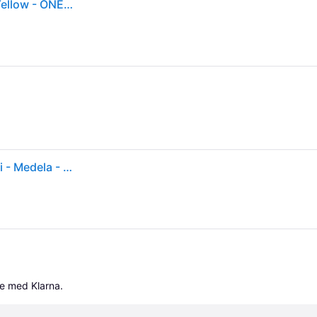
Medela Swing Maxi Elektrisk Double Breastpump - Yellow - ONE SIZE
Medela Elektrisk Brystpumpe - Dobbelt - Swing Maxi - Medela - OneSize - Brystpumpe
le med Klarna.