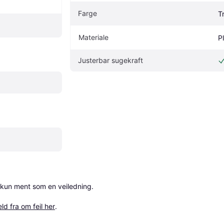
Farge
T
Materiale
P
Justerbar sugekraft
 kun ment som en veiledning.

ld fra om feil her
.