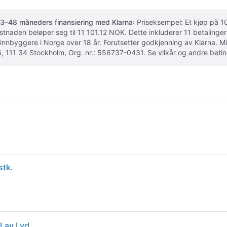
3–48 måneders finansiering med Klarna
: Priseksempel: Et kjøp på
ostnaden beløper seg til 11 101.12 NOK. Dette inkluderer 11 betalin
 innbyggere i Norge over 18 år. Forutsetter godkjenning av Klarna.
, 111 34 Stockholm, Org. nr.: 556737-0431.
Se vilkår og andre betin
stk.
 Lav Lyd