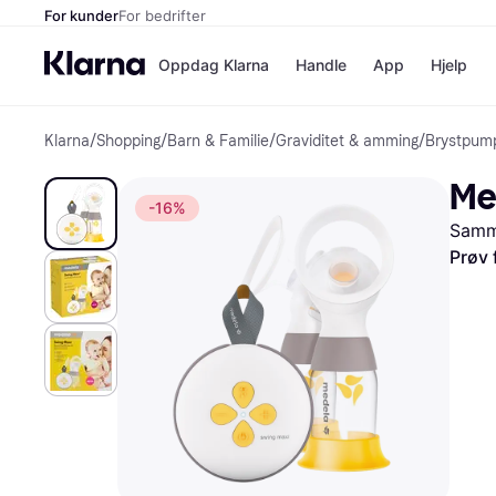
For kunder
For bedrifter
Oppdag Klarna
Handle
App
Hjelp
Klarna
/
Shopping
/
Barn & Familie
/
Graviditet & amming
/
Brystpum
Betalingsm
Butikker
Betalingsme
Elkjøp
Me
Betal nå
Bookin
-16%
Betal i 3 dele
Farmasi
Samme
Betal innen 
kicks.n
Finansiering
Norweg
Prøv 
Vipps
Butikkovers