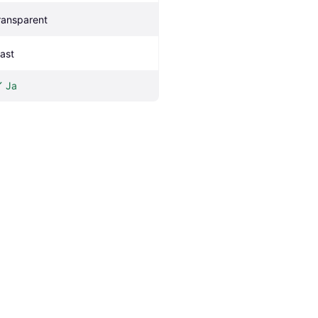
ransparent
last
Ja