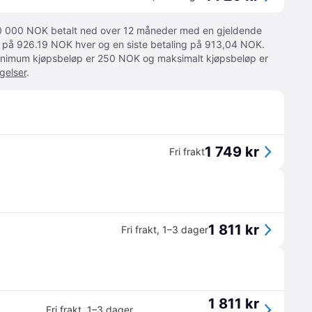
 10 000 NOK betalt ned over 12 måneder med en gjeldende
ger på 926.19 NOK hver og en siste betaling på 913,04 NOK.
 Minimum kjøpsbeløp er 250 NOK og maksimalt kjøpsbeløp er
gelser
.
1 749 kr
Fri frakt
1 811 kr
Fri frakt
,
1–3 dager
1 811 kr
Fri frakt
,
1–3 dager