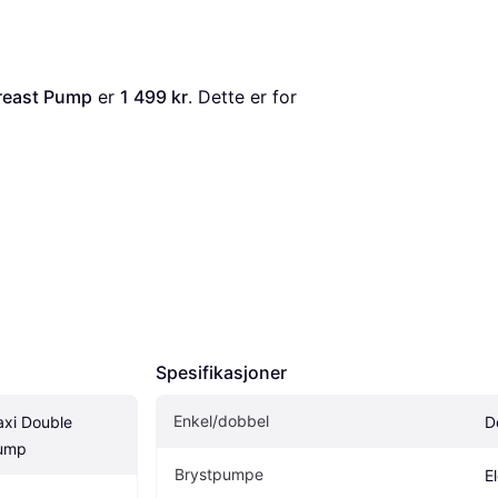
Breast Pump
 er 
1 499 kr
. Dette er for 
Spesifikasjoner
Enkel/dobbel
xi Double 
D
Pump
Brystpumpe
E