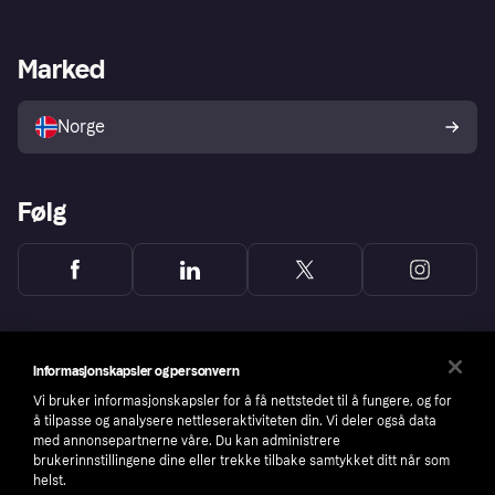
Butikksupport
Developers portal
Klarna-appen
Kredittavtale
Merchant portal
Driftsstatus
Marked
Utforsk butikker
Personverninnstillinger
Selg med Klarna
Plattformer og partnere
Norge
Følg
Informasjonskapsler og personvern
Vi bruker informasjonskapsler for å få nettstedet til å fungere, og for
å tilpasse og analysere nettleseraktiviteten din. Vi deler også data
med annonsepartnerne våre. Du kan administrere
brukerinnstillingene dine eller trekke tilbake samtykket ditt når som
helst.