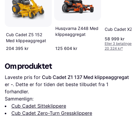
Husqvarna Z448 Med
Cub Cadet XZ
klippeaggregat
Cub Cadet Z5 152
58 999 kr
Med klippeaggregat
Eller 3 betalinger
204 395 kr
125 604 kr
20 324 kr
*
Om produktet
Laveste pris for 
Cub Cadet Z1 137 Med klippeaggregat
er 
-
. Dette er for tiden det beste tilbudet fra 1 
forhandler.
Sammenlign:
Cub Cadet Sitteklippere
Cub Cadet Zero-Turn Gressklippere