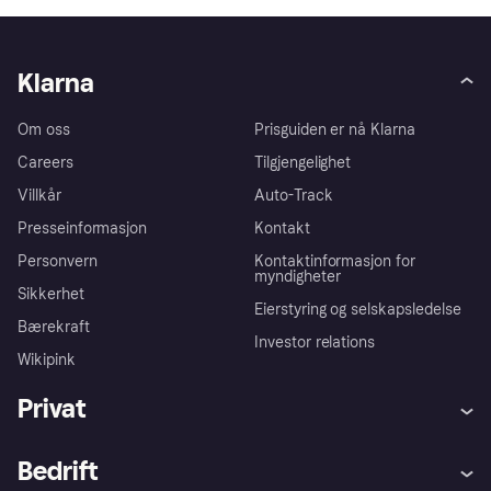
Klarna
Om oss
Prisguiden er nå Klarna
Careers
Tilgjengelighet
Villkår
Auto-Track
Presseinformasjon
Kontakt
Personvern
Kontaktinformasjon for
myndigheter
Sikkerhet
Eierstyring og selskapsledelse
Bærekraft
Investor relations
Wikipink
Privat
Hjelp
Kjøperbeskyttelse
Bedrift
Logg inn
Klager