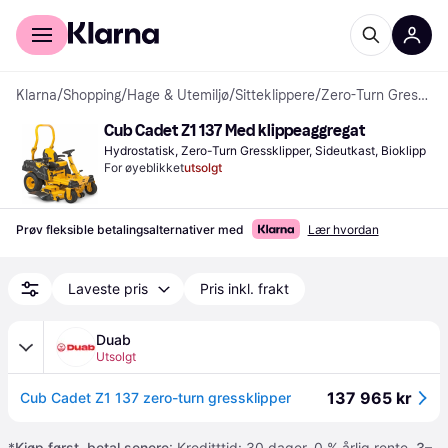
For kunder
For bedrifter
Klarna
/
Shopping
/
Hage & Utemiljø
/
Sitteklippere
/
Zero-Turn Gressklippere
Cub Cadet Z1 137 Med klippeaggregat
Hydrostatisk, Zero-Turn Gressklipper, Sideutkast, Bioklipp
For øyeblikket
utsolgt
Prøv fleksible betalingsalternativer med
Lær hvordan
Laveste pris
Pris inkl. frakt
Duab
Utsolgt
137 965 kr
Cub Cadet Z1 137 zero-turn gressklipper
*
Kjøp først, betal senere
: Kreditttid: 30 dager. 0 % årlig rente.
3–