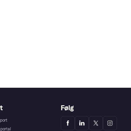
t
Følg
port
portal