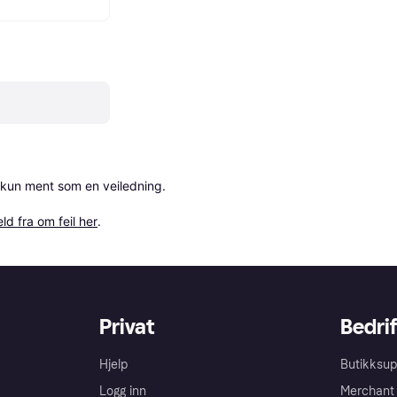
 kun ment som en veiledning.

ld fra om feil her
.
Privat
Bedrif
Hjelp
Butikksup
Logg inn
Merchant 