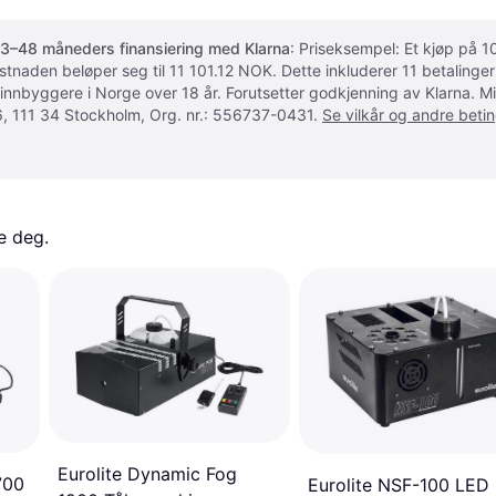
3–48 måneders finansiering med Klarna
: Priseksempel: Et kjøp på
ostnaden beløper seg til 11 101.12 NOK. Dette inkluderer 11 betalin
 innbyggere i Norge over 18 år. Forutsetter godkjenning av Klarna.
, 111 34 Stockholm, Org. nr.: 556737-0431.
Se vilkår og andre betin
e deg. 
Eurolite Dynamic Fog
700
Eurolite NSF-100 LED