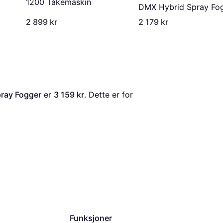
1200 Tåkemaskin
DMX Hybrid Spray Fo
2 899 kr
2 179 kr
ray Fogger
 er 
3 159 kr
. Dette er for 
Funksjoner