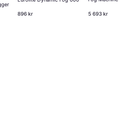
gger
896 kr
5 693 kr