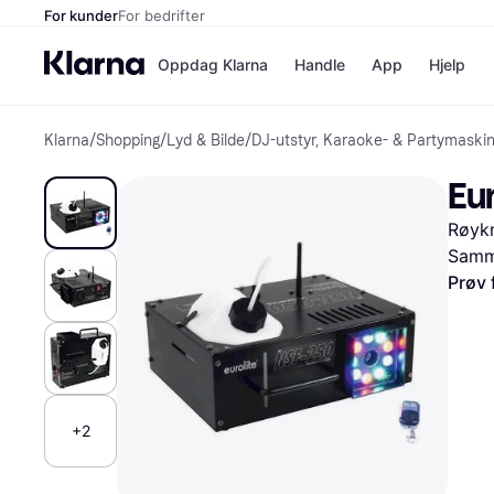
For kunder
For bedrifter
Oppdag Klarna
Handle
App
Hjelp
Klarna
/
Shopping
/
Lyd & Bilde
/
DJ-utstyr, Karaoke- & Partymaski
Betalingsm
Butikker
Betalingsme
Elkjøp
Eu
Betal nå
Bookin
Betal i 3 dele
Farmasi
Røyk
Betal innen 
kicks.n
Finansiering
Norweg
Samme
Vipps
Prøv 
Butikkovers
+2