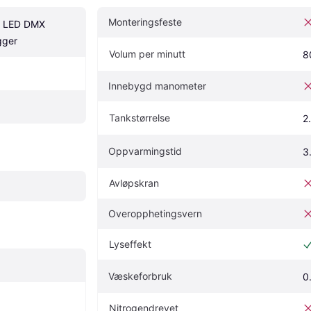
Monteringsfeste
0 LED DMX 
gger
Volum per minutt
8
Innebygd manometer
Tankstørrelse
2
Oppvarmingstid
3
Avløpskran
Overopphetingsvern
Lyseffekt
Væskeforbruk
0
Nitrogendrevet