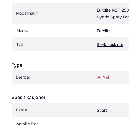
Eurolite NSF-25
Modellnavn
Hybrid Spray Fo
Merke
Eurolite
Typ
Røykmaskiner
Type
Bærbar
Nei
Spesifikasjoner
Farge
Svart
Antall vifter
1