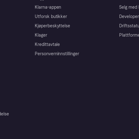
Klarna-appen
Selg med 
Utforsk butikker
Developer
Kjøperbeskyttelse
Driftsstat
Klager
Plattform
Kredittavtale
Personverninnstillinger
delse