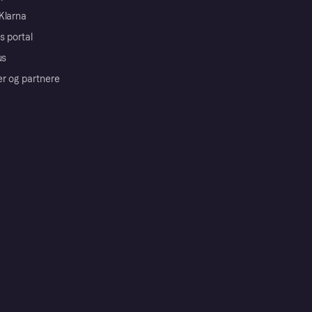
Klarna
s portal
us
er og partnere