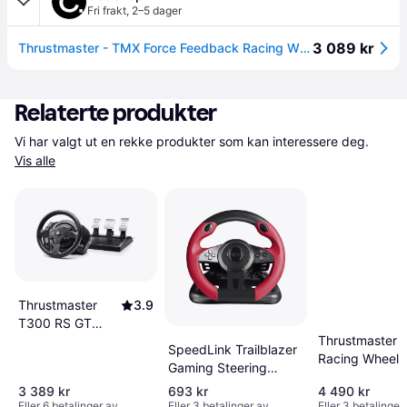
Fri frakt
,
2–5 dager
3 089 kr
Thrustmaster - TMX Force Feedback Racing Wheel
Relaterte produkter
Vi har valgt ut en rekke produkter som kan interessere deg. 
Vis alle
Thrustmaster
3.9
T300 RS GT
Thrustmaster 
Edition
SpeedLink Trailblazer
Racing Wheel S
Gaming Steering
PS5, PC, PS4
Wheel - Black/Red
3 389 kr
693 kr
4 490 kr
Eller 6 betalinger av
Eller 3 betalinger av
Eller 3 betalinger