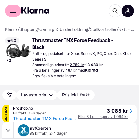
For kunder
For bedrifter
Klarna
/
Shopping
/
Gaming & Underholdning
/
Spillkontroller
/
Ratt - og pedalsett
Thrustmaster TMX Force Feedback - 
5,0
Black
Ratt - og pedalsett for Xbox Series X, PC, Xbox One, Xbox 
Series S
+
2
Sammenlign priser fra
2 759 kr
til
3 089 kr
Fra 6 betalinger av 487 kr med
Prøv fleksible betalinger*
Laveste pris
Pris inkl. frakt
Proshop.no
ANNONSE
3 088 kr
Fri frakt
,
4–6 dager
Eller 3 betalinger av 1 064 kr
Thrustmaster TMX Force Feedback - Wired Steering wheel & Pedal set - Microsoft Xbox One
avXperten
99 kr frakt
,
2–4 dager