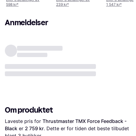
598 kr
*
239 kr
*
1 547 kr
*
Anmeldelser
Om produktet
Laveste pris for 
Thrustmaster TMX Force Feedback - 
Black
 er 
2 759 kr
. Dette er for tiden det beste tilbudet 
blant 
3
 butikker.