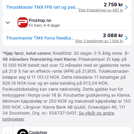
2 759 kr
ThrustMaster TMX FFB ratt og pedalsett (Xbox One/PC)
Eller 6 betalinger av 487 kr
Proshop.no
Fri frakt
,
4–6 dager
3 088 kr
Thrustmaster TMX Force Feedback - Wired Steering wheel & Pedal set - Microsoft Xbox One
Eller 3 betalinger av 1 064 kr
*
Kjøp først, betal senere
: Kreditttid: 30 dager. 0 % årlig rente.
3–
48 måneders finansiering med Klarna
: Priseksempel: Et kjøp på
10 000 NOK betalt ned over 12 måneder med en gjeldende rente
på 21.9 % har en effektiv rente (APR) på 21,90%. Totalkostnaden
beløper seg til 11 101.12 NOK. Dette inkluderer 11 betalinger på
926.19 NOK hver og en siste betaling på 913,04 NOK.
Forskuddsbetaling kan være nødvendig. Dette gjelder kun for
innbyggere i Norge over 18 år. Forutsetter godkjenning av Klarna.
Minimum kjøpsbeløp er 250 NOK og maksimalt kjøpsbeløp er 150
000 NOK. Långiver: Klarna Bank AB (publ), Sveavägen 46, 111
34 Stockholm, Org. nr.: 556737-0431.
Se vilkår og andre
betingelser
.
Coolshop