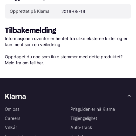
Opprettet på Klarna
2016-05-19
Tilbakemelding
Informasjonen ovenfor er hentet fra ulike eksterne kilder og er 
kun ment som en veiledning.

Oppdaget du noe som ikke stemmer med dette produktet? 
Meld fra om feil her
.
Klarna
Om oss
Prisguiden er nå Klarna
Careers
Tilgjengelighet
Villkår
Auto-Track