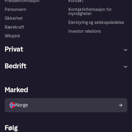
Presseinformasjon
Kontakt
Personvern
Kontaktinformasjon for
myndigheter
Sikkerhet
Eierstyring og selskapsledelse
Bærekraft
Investor relations
Wikipink
Privat
Hjelp
Kjøperbeskyttelse
Bedrift
Logg inn
Klager
Butikksupport
Developers portal
Klarna-appen
Kredittavtale
Merchant portal
Driftsstatus
Marked
Utforsk butikker
Personverninnstillinger
Selg med Klarna
Plattformer og partnere
Norge
Følg