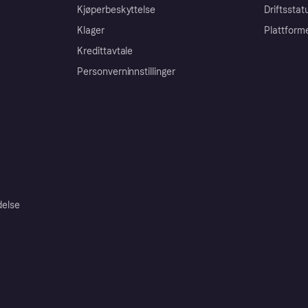
Kjøperbeskyttelse
Driftsstat
Klager
Plattform
Kredittavtale
Personverninnstillinger
delse