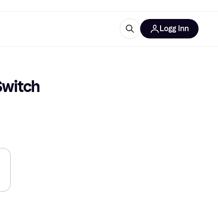
Logg inn
informasjon
utstyr
r Klarna?
witch 
tegorier