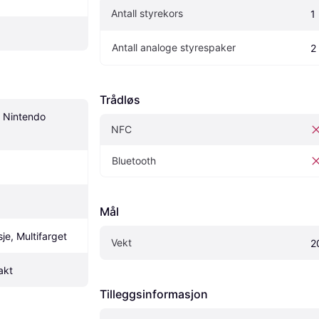
Antall styrekors
1
Antall analoge styrespaker
2
Trådløs
 Nintendo 
NFC
Bluetooth
Mål
je, Multifarget
Vekt
2
akt
Tilleggsinformasjon