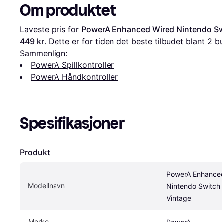
Om produktet
Laveste pris for 
PowerA Enhanced Wired Nintendo Swi
449 kr
. Dette er for tiden det beste tilbudet blant 
2
 b
Sammenlign:
PowerA Spillkontroller
PowerA Håndkontroller
Spesifikasjoner
Produkt
PowerA Enhanced
Modellnavn
Nintendo Switch C
Vintage
Merke
PowerA