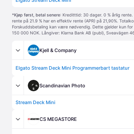
Elgato Stream Deck Mini
*
Kjøp først, betal senere
: Kreditttid: 30 dager. 0 % årlig rente.
rente på 21.9 % har en effektiv rente (APR) på 21,90%. Totalk
Forskuddsbetaling kan være nødvendig. Dette gjelder kun for
150 000 NOK. Långiver: Klarna Bank AB (publ), Sveavägen 46
Kjell & Company
Elgato Stream Deck Mini Programmerbart tastatur
Scandinavian Photo
Stream Deck Mini
CS MEGASTORE