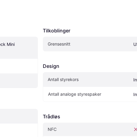
Tilkoblinger
Grensesnitt
ck Mini 
U
Design
Antall styrekors
I
Antall analoge styrespaker
I
Trådløs
NFC