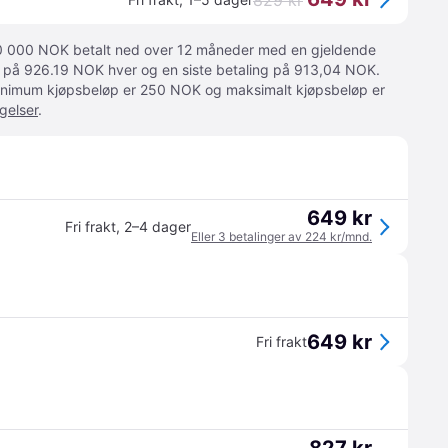
829 kr
 10 000 NOK betalt ned over 12 måneder med en gjeldende
ger på 926.19 NOK hver og en siste betaling på 913,04 NOK.
 Minimum kjøpsbeløp er 250 NOK og maksimalt kjøpsbeløp er
gelser
.
649 kr
Fri frakt
,
2–4 dager
Eller 3 betalinger av 224 kr/mnd.
649 kr
Fri frakt