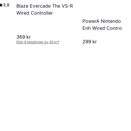
3.9
Blaze Evercade The VS-R
Wired Controller
PowerA Nintendo Swi
Enh Wired Controller
Mario Fade
369 kr
299 kr
Eller 6 betalinger av 65 kr
*