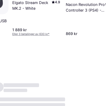
4.9
Elgato Stream Deck
Nacon Revolution Pro
MK.2 - White
Controller 3 (PS4) -
Black
 USB
1 889 kr
869 kr
Eller 3 betalinger av 630 kr
*