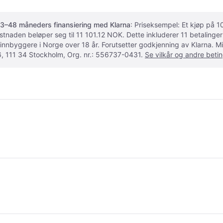
3–48 måneders finansiering med Klarna
: Priseksempel: Et kjøp på
ostnaden beløper seg til 11 101.12 NOK. Dette inkluderer 11 betalin
 innbyggere i Norge over 18 år. Forutsetter godkjenning av Klarna.
, 111 34 Stockholm, Org. nr.: 556737-0431.
Se vilkår og andre betin