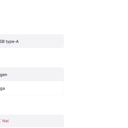
SB type-A
ngen
nga
Nei