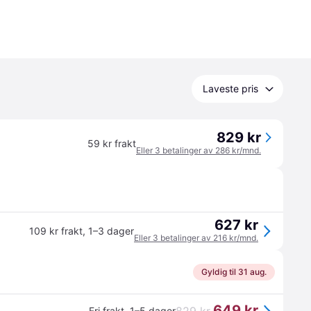
Laveste pris
829 kr
59 kr frakt
Eller 3 betalinger av 286 kr/mnd.
627 kr
109 kr frakt
,
1–3 dager
Eller 3 betalinger av 216 kr/mnd.
Gyldig til 31 aug.
649 kr
Fri frakt
,
1–5 dager