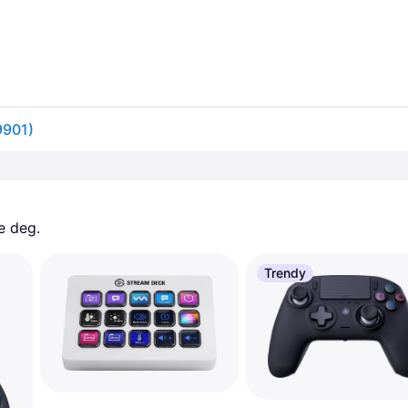
9901)
e deg. 
Trendy