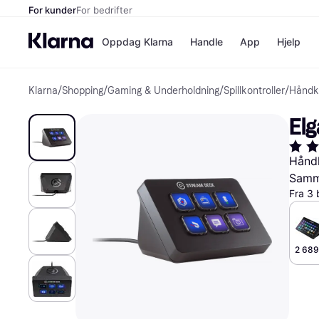
For kunder
For bedrifter
Oppdag Klarna
Handle
App
Hjelp
Klarna
/
Shopping
/
Gaming & Underholdning
/
Spillkontroller
/
Håndko
Betalingsm
Butikker
Betalingsme
Elkjøp
Elg
Betal nå
Bookin
Betal i 3 dele
Farmasi
Betal innen 
kicks.n
Håndk
Finansiering
Norweg
Samme
Vipps
Fra 3 
Butikkovers
2 689