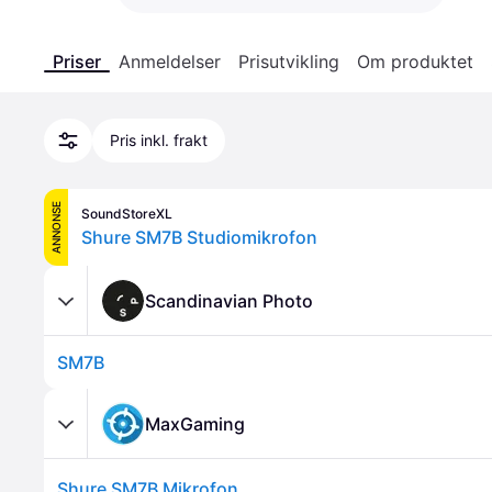
Priser
Anmeldelser
Prisutvikling
Om produktet
Pris inkl. frakt
ANNONSE
SoundStoreXL
Shure SM7B Studiomikrofon
Scandinavian Photo
SM7B
MaxGaming
Shure SM7B Mikrofon