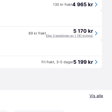
4 965 kr
130 kr frakt
5 170 kr
89 kr frakt
Eller 3 betalinger av 1 781 kr/mnd.
5 199 kr
Fri frakt
,
3–5 dager
Vis alle