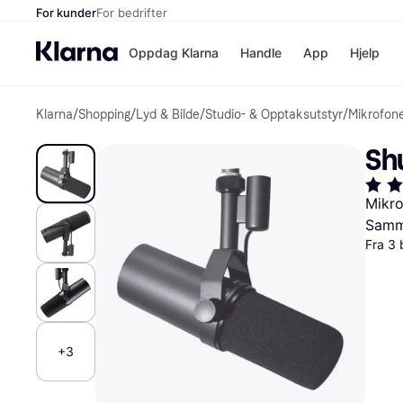
For kunder
For bedrifter
Oppdag Klarna
Handle
App
Hjelp
Klarna
/
Shopping
/
Lyd & Bilde
/
Studio- & Opptaksutstyr
/
Mikrofon
Betalingsm
Butikker
Betalingsme
Elkjøp
Sh
Betal nå
Bookin
Betal i 3 dele
Farmasi
Betal innen 
kicks.n
Mikr
Finansiering
Norweg
Samme
Vipps
Fra 3 
Butikkovers
+3