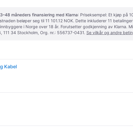
3–48 måneders finansiering med Klarna
: Priseksempel: Et kjøp på
ostnaden beløper seg til 11 101.12 NOK. Dette inkluderer 11 betalin
 innbyggere i Norge over 18 år. Forutsetter godkjenning av Klarna.
, 111 34 Stockholm, Org. nr.: 556737-0431.
Se vilkår og andre betin
og Kabel