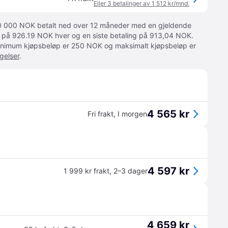
Eller 3 betalinger av 1 512 kr/mnd.
 10 000 NOK betalt ned over 12 måneder med en gjeldende
ger på 926.19 NOK hver og en siste betaling på 913,04 NOK.
 Minimum kjøpsbeløp er 250 NOK og maksimalt kjøpsbeløp er
gelser
.
4 565 kr
Fri frakt
,
I morgen
4 597 kr
1 999 kr frakt
,
2–3 dager
4 659 kr