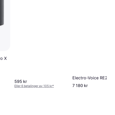
ro X
Electro-Voice RE20
595 kr
7 180 kr
Eller 6 betalinger av 105 kr
*