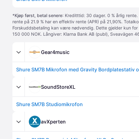
*
Kjøp først, betal senere
: Kreditttid: 30 dager. 0 % årlig rente.
rente på 21.9 % har en effektiv rente (APR) på 21,90%. Totalk
Forskuddsbetaling kan være nødvendig. Dette gjelder kun for
150 000 NOK. Långiver: Klarna Bank AB (publ), Sveavägen 46
Gear4music
Shure SM7B Mikrofon med Gravity Bordplatestativ 
SoundStoreXL
Shure SM7B Studiomikrofon
avXperten