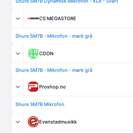
Shure SM7B Dynamisk Mikrofon - XLR - Svart
CS MEGASTORE
Shure SM7B - Mikrofon - mørk grå
CDON
Shure SM7B - Mikrofon - mørk grå
Proshop.no
Shure SM7B Mikrofon
Evenstadmusikk