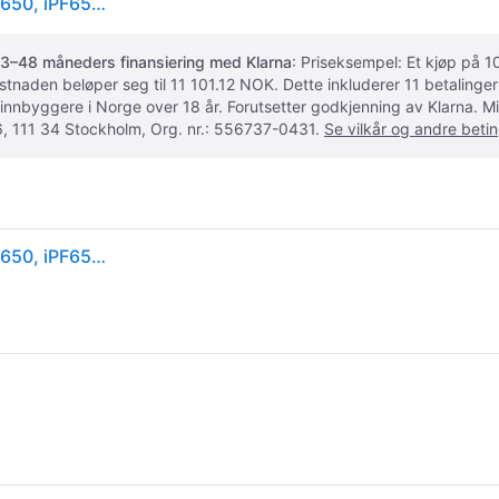
Canon PF-04 - Skriverhode - for imagePROGRAF iPF650, iPF655, iPF670, iPF750, iPF755, iPF770
3–48 måneders finansiering med Klarna
: Priseksempel: Et kjøp på
ostnaden beløper seg til 11 101.12 NOK. Dette inkluderer 11 betalin
 innbyggere i Norge over 18 år. Forutsetter godkjenning av Klarna.
, 111 34 Stockholm, Org. nr.: 556737-0431.
Se vilkår og andre betin
Canon PF-04 - Skriverhode - for imagePROGRAF iPF650, iPF655, iPF670, iPF750, iPF755, iPF770