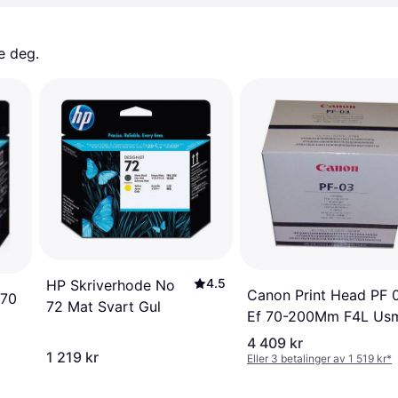
e deg. 
4.5
HP Skriverhode No
Canon Print Head PF 
 70
72 Mat Svart Gul
Ef 70-200Mm F4L Us
4 409 kr
1 219 kr
Eller 3 betalinger av 1 519 kr
*