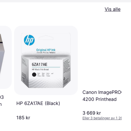
Vis alle
Canon ImagePROGRA
03
4200 Printhead
HP 6ZA17AE (Black)
m
3 669 kr
185 kr
Eller 3 betalinger av 1 264 kr
*