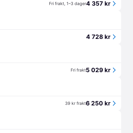
4 357 kr
Fri frakt
,
1–3 dager
4 728 kr
5 029 kr
Fri frakt
6 250 kr
39 kr frakt