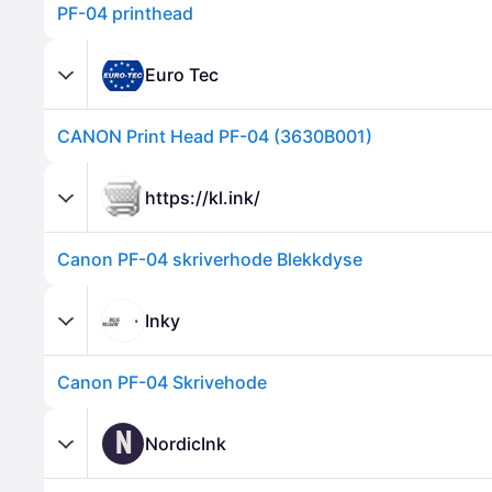
PF-04 printhead
Euro Tec
CANON Print Head PF-04 (3630B001)
https://kl.ink/
Canon PF-04 skriverhode Blekkdyse
Inky
Canon PF-04 Skrivehode
N
NordicInk