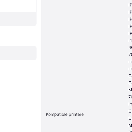
I
I
I
I
I
i
4
7
i
i
C
C
M
7
i
C
Kompatible printere
C
M