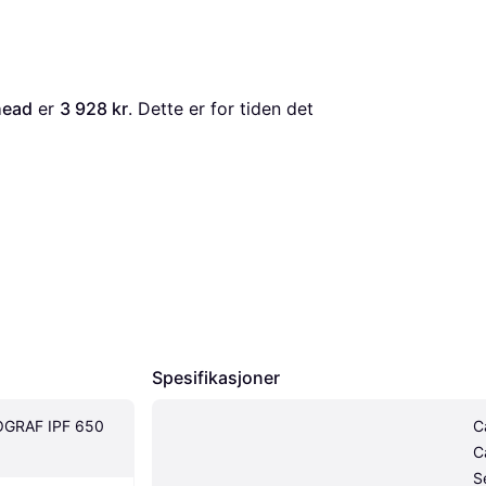
head
 er 
3 928 kr
. Dette er for tiden det 
Spesifikasjoner
GRAF IPF 650 
C
C
S