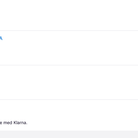
A
le med Klarna.