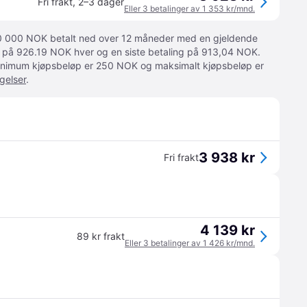
Fri frakt
,
2–3 dager
Eller 3 betalinger av 1 353 kr/mnd.
 10 000 NOK betalt ned over 12 måneder med en gjeldende
ger på 926.19 NOK hver og en siste betaling på 913,04 NOK.
 Minimum kjøpsbeløp er 250 NOK og maksimalt kjøpsbeløp er
gelser
.
3 938 kr
Fri frakt
4 139 kr
89 kr frakt
Eller 3 betalinger av 1 426 kr/mnd.