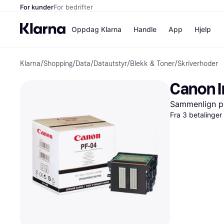
For kunder
For bedrifter
Oppdag Klarna
Handle
App
Hjelp
Klarna
/
Shopping
/
Data
/
Datautstyr
/
Blekk & Toner
/
Skriverhoder
Betalingsm
Butikker
Betalingsme
Elkjøp
Canon 
Betal nå
Bookin
Betal i 3 dele
Farmasi
Sammenlign pr
Betal innen 
kicks.n
Fra 3 betalinge
Finansiering
Norweg
Vipps
Butikkovers