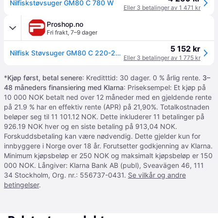
Nilfiskstøvsuger GM80 C 780 W
Eller 3 betalinger av 1 471 kr
Proshop.no
Fri frakt
,
7–9 dager
5 152 kr
Nilfisk Støvsuger GM80 C 220-240V BLACK
Eller 3 betalinger av 1 775 kr
*
Kjøp først, betal senere
: Kreditttid: 30 dager. 0 % årlig rente.
3–
48 måneders finansiering med Klarna
: Priseksempel: Et kjøp på
10 000 NOK betalt ned over 12 måneder med en gjeldende rente
på 21.9 % har en effektiv rente (APR) på 21,90%. Totalkostnaden
beløper seg til 11 101.12 NOK. Dette inkluderer 11 betalinger på
926.19 NOK hver og en siste betaling på 913,04 NOK.
Forskuddsbetaling kan være nødvendig. Dette gjelder kun for
innbyggere i Norge over 18 år. Forutsetter godkjenning av Klarna.
Minimum kjøpsbeløp er 250 NOK og maksimalt kjøpsbeløp er 150
000 NOK. Långiver: Klarna Bank AB (publ), Sveavägen 46, 111
34 Stockholm, Org. nr.: 556737-0431.
Se vilkår og andre
betingelser
.