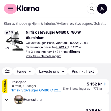
For kunder
For bedrifter
Klarna
/
Shopping
/
Hjem & Interiør
/
Hvitevarer
/
Støvsugere
/
Gulvstøvsugere
Nilfisk støvsuger GM80 C 780 W 
4,5
Aluminium
Gulvstøvsuger, Pose, Vanntank, 900W, 79 dB
Sammenlign priser fra
4 269 kr
til
5 152 kr
+
3
Fra 3 betalinger av 1 471 kr med
Prøv fleksible betalinger*
Farge
Laveste pris
Pris inkl. frakt
Proshop.no
ANNONSE
5 152 kr
Fri frakt
,
7–9 dager
Eller 3 betalinger av 1 775 kr
Nilfisk Støvsuger GM80 C 220-240V BLACK
Homestore
4 269 kr