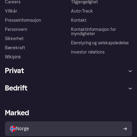
Careers
Tilgjengelighet
Villkår
Auto-Track
Presseinformasjon
Kontakt
Personvern
Kontaktinformasjon for
myndigheter
Sikkerhet
Eierstyring og selskapsledelse
Bærekraft
Investor relations
Wikipink
Privat
Hjelp
Kjøperbeskyttelse
Bedrift
Logg inn
Klager
Butikksupport
Developers portal
Klarna-appen
Kredittavtale
Merchant portal
Driftsstatus
Marked
Utforsk butikker
Personverninnstillinger
Selg med Klarna
Plattformer og partnere
Norge