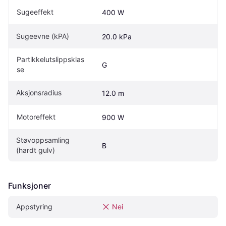
Sugeeffekt
400 W
Sugeevne (kPA)
20.0 kPa
Partikkelutslippsklas
G
se
Aksjonsradius
12.0 m
Motoreffekt
900 W
Støvoppsamling 
B
(hardt gulv)
Funksjoner
Appstyring
Nei