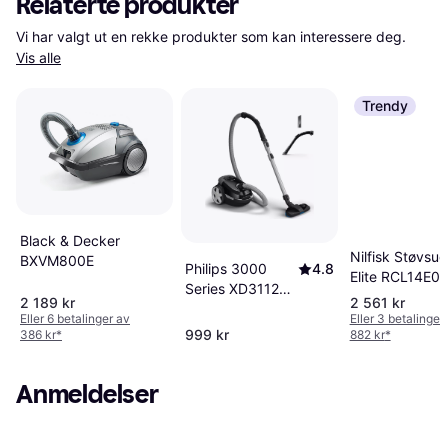
Relaterte produkter
Vi har valgt ut en rekke produkter som kan interessere deg. 
Vis alle
Trendy
Black & Decker
Nilfisk Støvsug
BXVM800E
Philips 3000
4.8
Elite RCL14E0
Series XD3112
450W Rød
2 189 kr
2 561 kr
Støvsuger
Eller 6 betalinger av
Eller 3 betalinger
XD3112 09
999 kr
386 kr
*
882 kr
*
Anmeldelser