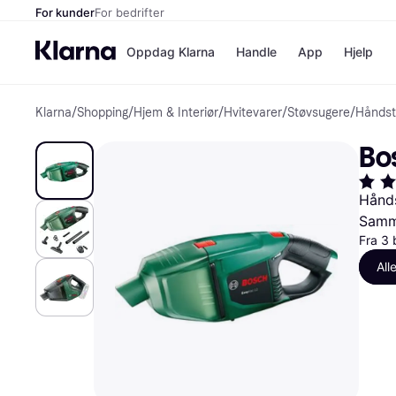
For kunder
For bedrifter
Oppdag Klarna
Handle
App
Hjelp
Klarna
/
Shopping
/
Hjem & Interiør
/
Hvitevarer
/
Støvsugere
/
Håndst
Betalingsm
Butikker
Betalingsme
Elkjøp
Bo
Betal nå
Bookin
Betal i 3 dele
Farmasi
Betal innen 
kicks.n
Hånds
Finansiering
Norweg
Samme
Vipps
Fra 3 
All
Butikkovers