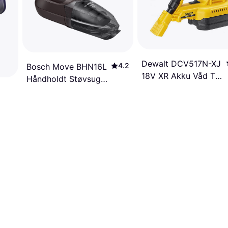
Dewalt DCV517N-XJ
4.2
Bosch Move BHN16L
18V XR Akku Våd Tør
Håndholdt Støvsuger
Støvsuger 1.9 Liter
16V
dt