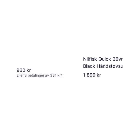
Nilfisk Quick 36vmax
Black Håndstøvsuger
960 kr
NIL128390018
1 899 kr
Eller 3 betalinger av 331 kr
*