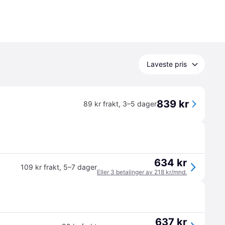
Laveste pris
839 kr
89 kr frakt
,
3–5 dager
634 kr
109 kr frakt
,
5–7 dager
Eller 3 betalinger av 218 kr/mnd.
637 kr