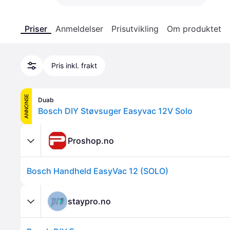
Priser
Anmeldelser
Prisutvikling
Om produktet
Pris inkl. frakt
ANNONSE
Duab
Bosch DIY Støvsuger Easyvac 12V Solo
Proshop.no
Bosch Handheld EasyVac 12 (SOLO)
staypro.no