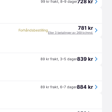
728 kr
99 kr frakt
,
8–9 dager
781 kr
Forhåndsbestilling
Eller 3 betalinger av 269 kr/mnd.
839 kr
89 kr frakt
,
3–5 dager
884 kr
89 kr frakt
,
6–7 dager