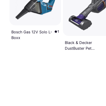
1
Bosch Gas 12V Solo L-
Boxx
Black & Decker
DustBuster Pet
BHHV520BFP Håndhol
700 ml