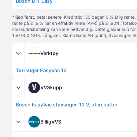
Bosch DIY Easy
*
Kjøp først, betal senere
: Kreditttid: 30 dager. 0 % årlig rente.
rente på 21.9 % har en effektiv rente (APR) på 21,90%. Totalk
Forskuddsbetaling kan være nødvendig. Dette gjelder kun for
150 000 NOK. Långiver: Klarna Bank AB (publ), Sveavägen 46
Verktøy
Tørrsuger EasyVac 12
V
VVSkupp
Bosch EasyVac støvsuger, 12 V, uten batteri
BilligVVS