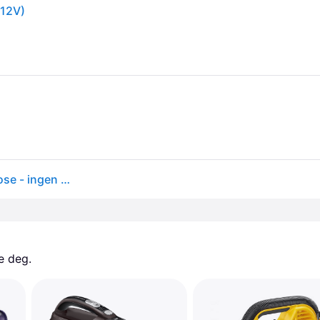
(12V)
Bosch EasyVac 12 - Støvsuger - håndholdt - uten pose - ingen batteri
e deg. 