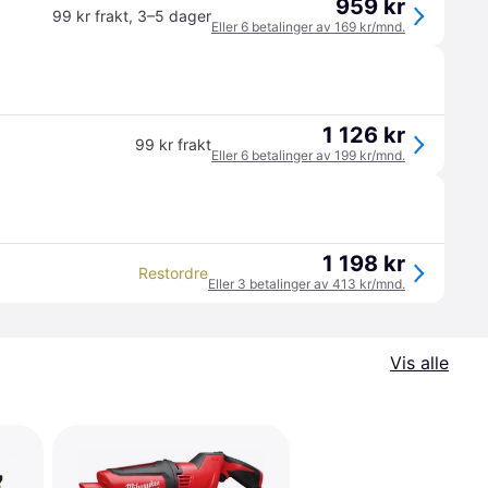
959 kr
99 kr frakt
,
3–5 dager
Eller 6 betalinger av 169 kr/mnd.
1 126 kr
99 kr frakt
Eller 6 betalinger av 199 kr/mnd.
1 198 kr
Restordre
Eller 3 betalinger av 413 kr/mnd.
Vis alle