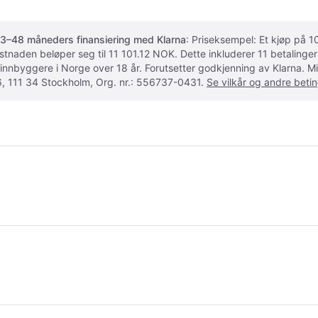
3–48 måneders finansiering med Klarna
: Priseksempel: Et kjøp på
ostnaden beløper seg til 11 101.12 NOK. Dette inkluderer 11 betalin
 innbyggere i Norge over 18 år. Forutsetter godkjenning av Klarna.
, 111 34 Stockholm, Org. nr.: 556737-0431.
Se vilkår og andre betin