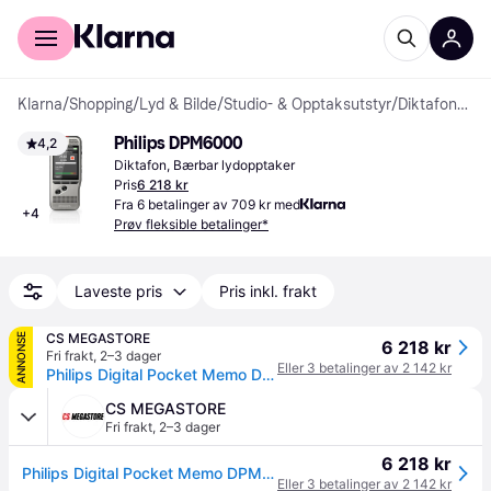
For kunder
For bedrifter
Klarna
/
Shopping
/
Lyd & Bilde
/
Studio- & Opptaksutstyr
/
Diktafoner & Bærbare lydopptakere
Philips DPM6000
4,2
Diktafon, Bærbar lydopptaker
Pris
6 218 kr
Fra 6 betalinger av 709 kr med
+
4
Prøv fleksible betalinger*
Laveste pris
Pris inkl. frakt
CS MEGASTORE
ANNONSE
6 218 kr
Fri frakt
,
2–3 dager
Eller 3 betalinger av 2 142 kr
Philips Digital Pocket Memo DPM6000 - Taleopptaker
CS MEGASTORE
Fri frakt
,
2–3 dager
6 218 kr
Philips Digital Pocket Memo DPM6000 - Taleopptaker
Eller 3 betalinger av 2 142 kr