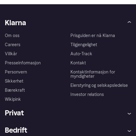
Klarna
Om oss
Prisguiden er nå Klarna
Careers
Tilgjengelighet
Villkår
Auto-Track
Presseinformasjon
Kontakt
Personvern
Kontaktinformasjon for
myndigheter
Sikkerhet
Eierstyring og selskapsledelse
Bærekraft
Investor relations
Wikipink
Privat
Hjelp
Kjøperbeskyttelse
Bedrift
Logg inn
Klager