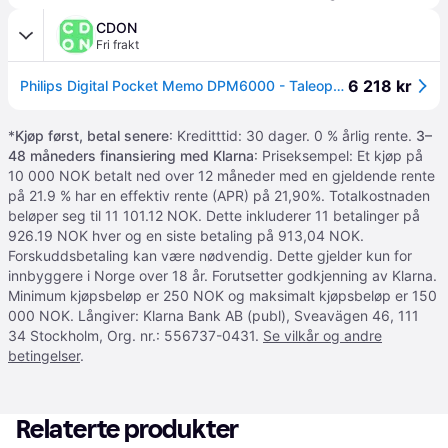
CDON
Fri frakt
6 218 kr
Philips Digital Pocket Memo DPM6000 - Taleopptaker
*
Kjøp først, betal senere
: Kreditttid: 30 dager. 0 % årlig rente.
3–
48 måneders finansiering med Klarna
: Priseksempel: Et kjøp på
10 000 NOK betalt ned over 12 måneder med en gjeldende rente
på 21.9 % har en effektiv rente (APR) på 21,90%. Totalkostnaden
beløper seg til 11 101.12 NOK. Dette inkluderer 11 betalinger på
926.19 NOK hver og en siste betaling på 913,04 NOK.
Forskuddsbetaling kan være nødvendig. Dette gjelder kun for
innbyggere i Norge over 18 år. Forutsetter godkjenning av Klarna.
Minimum kjøpsbeløp er 250 NOK og maksimalt kjøpsbeløp er 150
000 NOK. Långiver: Klarna Bank AB (publ), Sveavägen 46, 111
34 Stockholm, Org. nr.: 556737-0431.
Se vilkår og andre
betingelser
.
Relaterte produkter