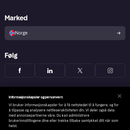
Butikksupport
Developers portal
Klarna-appen
Kredittavtale
Merchant portal
Driftsstatus
Marked
Utforsk butikker
Personverninnstillinger
Selg med Klarna
Plattformer og partnere
Norge
Følg
Informasjonskapsler og personvern
Vi bruker informasjonskapsler for å få nettstedet til å fungere, og for
å tilpasse og analysere nettleseraktiviteten din. Vi deler også data
med annonsepartnerne våre. Du kan administrere
brukerinnstillingene dine eller trekke tilbake samtykket ditt når som
helst.