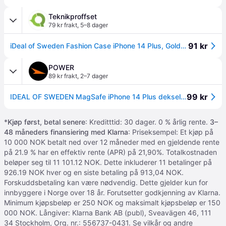
Teknikproffset
79 kr frakt
,
5–8 dager
91 kr
iDeal of Sweden Fashion Case iPhone 14 Plus, Golden Sand Marble
POWER
89 kr frakt
,
2–7 dager
99 kr
IDEAL OF SWEDEN MagSafe iPhone 14 Plus deksel, Northern lights
*
Kjøp først, betal senere
: Kreditttid: 30 dager. 0 % årlig rente.
3–
48 måneders finansiering med Klarna
: Priseksempel: Et kjøp på
10 000 NOK betalt ned over 12 måneder med en gjeldende rente
på 21.9 % har en effektiv rente (APR) på 21,90%. Totalkostnaden
beløper seg til 11 101.12 NOK. Dette inkluderer 11 betalinger på
926.19 NOK hver og en siste betaling på 913,04 NOK.
Forskuddsbetaling kan være nødvendig. Dette gjelder kun for
innbyggere i Norge over 18 år. Forutsetter godkjenning av Klarna.
Minimum kjøpsbeløp er 250 NOK og maksimalt kjøpsbeløp er 150
000 NOK. Långiver: Klarna Bank AB (publ), Sveavägen 46, 111
34 Stockholm, Org. nr.: 556737-0431.
Se vilkår og andre