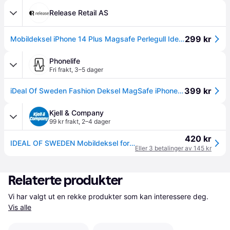
Release Retail AS
299 kr
Mobildeksel iPhone 14 Plus Magsafe Perlegull Ideal of Sweden
Phonelife
Fri frakt
,
3–5 dager
399 kr
iDeal Of Sweden Fashion Deksel MagSafe iPhone 14 Plus Northern Lights
Kjell & Company
99 kr frakt
,
2–4 dager
420 kr
IDEAL OF SWEDEN Mobildeksel for iPhone 14 Plus Black Thunder
Eller 3 betalinger av 145 kr
Relaterte produkter
Vi har valgt ut en rekke produkter som kan interessere deg. 
Vis alle