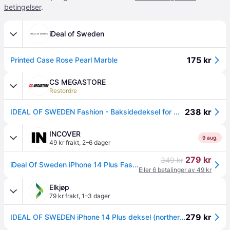
betingelser
.
iDeal of Sweden
175 kr
Printed Case Rose Pearl Marble
CS MEGASTORE
Restordre
238 kr
IDEAL OF SWEDEN Fashion - Baksidedeksel for mobiltelefon - polykarbonat, sink-legering - nordlys - for Apple iPhone 14 Plus
INCOVER
9 aug.
49 kr frakt
,
2–6 dager
279 kr
349 kr
iDeal Of Sweden iPhone 14 Plus Fashion Deksel - Northern Lights
Eller 6 betalinger av 49 kr
Elkjøp
79 kr frakt
,
1–3 dager
279 kr
IDEAL OF SWEDEN iPhone 14 Plus deksel (northern lights)