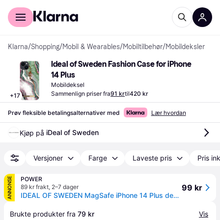
For kunder
For bedrifter
Klarna
/
Shopping
/
Mobil & Wearables
/
Mobiltilbehør
/
Mobildeksler
Ideal of Sweden Fashion Case for iPhone 
14 Plus
Mobildeksel
Sammenlign priser fra
91 kr
til
420 kr
+
17
Prøv fleksible betalingsalternativer med
Lær hvordan
iDeal of Sweden
Kjøp på 
Versjoner
Farge
Laveste pris
Pris ink
POWER
ANNONSE
99 kr
89 kr frakt
,
2–7 dager
IDEAL OF SWEDEN MagSafe iPhone 14 Plus deksel, Northern lights
Brukte produkter fra 
79 kr
Vis