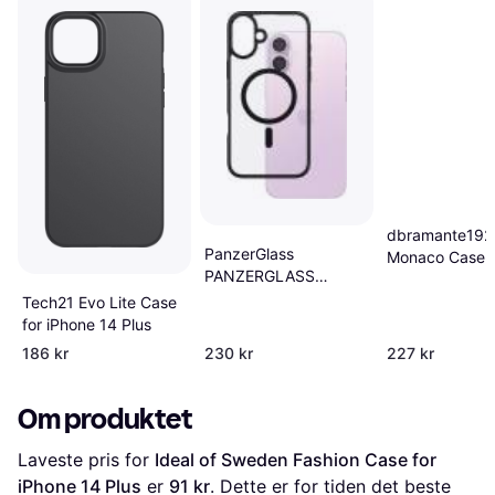
dbramante192
PanzerGlass
Monaco Case f
PANZERGLASS
iPhone 14 Plus
HARDCASE SORT M.
Tech21 Evo Lite Case
SORT MAGSAFE
for iPhone 14 Plus
IPHONE '24 6.7
186 kr
230 kr
227 kr
Om produktet
Laveste pris for 
Ideal of Sweden Fashion Case for 
iPhone 14 Plus
 er 
91 kr
. Dette er for tiden det beste 