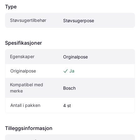
Type
Støvsugertilbehør
Støvsugerpose
Spesifikasjoner
Egenskaper
Orginalpose
Originalpose
Ja
Kompatibel med 
Bosch
merke
Antall i pakken
4 st
Tilleggsinformasjon