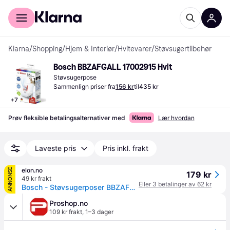
For kunder
For bedrifter
Klarna
/
Shopping
/
Hjem & Interiør
/
Hvitevarer
/
Støvsugertilbehør
Bosch BBZAFGALL 17002915 Hvit
Støvsugerpose
Sammenlign priser fra
156 kr
til
435 kr
+
7
Prøv fleksible betalingsalternativer med
Lær hvordan
Laveste pris
Pris inkl. frakt
elon.no
ANNONSE
179 kr
49 kr frakt
Eller 3 betalinger av 62 kr
Bosch - Støvsugerposer BBZAFGALLDammsugarpåse Hvit
Proshop.no
109 kr frakt
,
1–3 dager