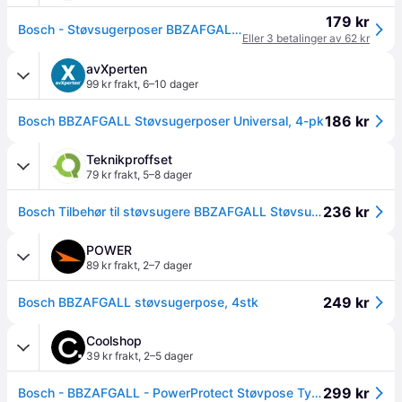
179 kr
Bosch - Støvsugerposer BBZAFGALLDammsugarpåse Hvit
Eller 3 betalinger av 62 kr
avXperten
99 kr frakt
,
6–10 dager
186 kr
Bosch BBZAFGALL Støvsugerposer Universal, 4-pk
Teknikproffset
79 kr frakt
,
5–8 dager
236 kr
Bosch Tilbehør til støvsugere BBZAFGALL StøvsugerposeBosch
POWER
89 kr frakt
,
2–7 dager
249 kr
Bosch BBZAFGALL støvsugerpose, 4stk
Coolshop
39 kr frakt
,
2–5 dager
299 kr
Bosch - BBZAFGALL - PowerProtect Støvpose Type G ALL - 4 Poser & Filter