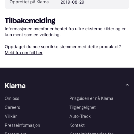
Opprettet på Klarna
2019-08-29
Tilbakemelding
Informasjonen ovenfor er hentet fra ulike eksterne kilder og er 
kun ment som en veiledning.

Oppdaget du noe som ikke stemmer med dette produktet? 
Meld fra om feil her
.
Klarna
Om oss
Prisguiden er nå Klarna
Careers
Tilgjengelighet
Villkår
Auto-Track
Presseinformasjon
Kontakt