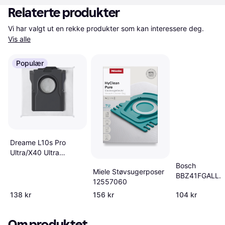
Relaterte produkter
Vi har valgt ut en rekke produkter som kan interessere deg. 
Vis alle
Populær
Dreame L10s Pro
Ultra/X40 Ultra
støvsugerposer
Bosch
Miele Støvsugerposer
BBZ41FGALL
12557060
17003048 Hvi
138 kr
156 kr
104 kr
Om produktet