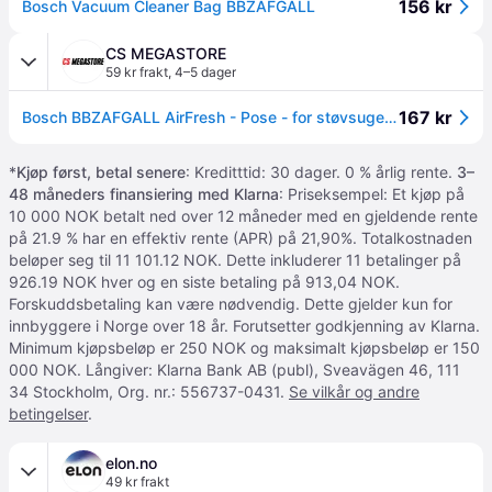
156 kr
Bosch Vacuum Cleaner Bag BBZAFGALL
CS MEGASTORE
59 kr frakt
,
4–5 dager
167 kr
Bosch BBZAFGALL AirFresh - Pose - for støvsuger (en pakke 4)
*
Kjøp først, betal senere
: Kreditttid: 30 dager. 0 % årlig rente.
3–
48 måneders finansiering med Klarna
: Priseksempel: Et kjøp på
10 000 NOK betalt ned over 12 måneder med en gjeldende rente
på 21.9 % har en effektiv rente (APR) på 21,90%. Totalkostnaden
beløper seg til 11 101.12 NOK. Dette inkluderer 11 betalinger på
926.19 NOK hver og en siste betaling på 913,04 NOK.
Forskuddsbetaling kan være nødvendig. Dette gjelder kun for
innbyggere i Norge over 18 år. Forutsetter godkjenning av Klarna.
Minimum kjøpsbeløp er 250 NOK og maksimalt kjøpsbeløp er 150
000 NOK. Långiver: Klarna Bank AB (publ), Sveavägen 46, 111
34 Stockholm, Org. nr.: 556737-0431.
Se vilkår og andre
betingelser
.
elon.no
49 kr frakt