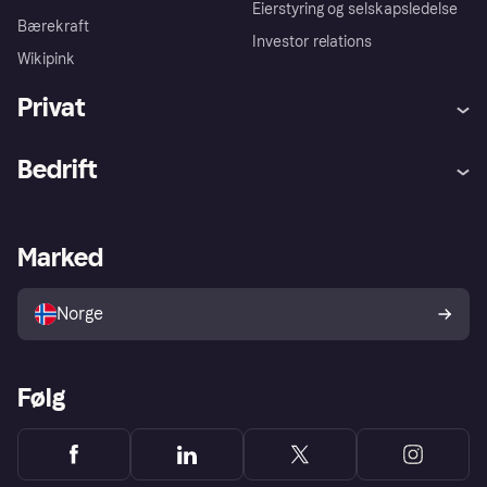
Eierstyring og selskapsledelse
Bærekraft
Investor relations
Wikipink
Privat
Hjelp
Kjøperbeskyttelse
Bedrift
Logg inn
Klager
Butikksupport
Developers portal
Klarna-appen
Kredittavtale
Merchant portal
Driftsstatus
Marked
Utforsk butikker
Personverninnstillinger
Selg med Klarna
Plattformer og partnere
Norge
Følg