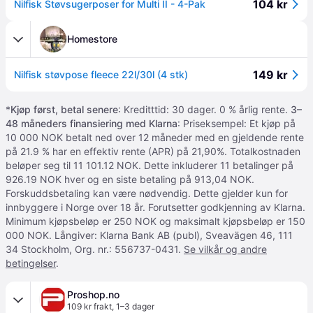
104 kr
Nilfisk Støvsugerposer for Multi II - 4-Pak
Homestore
149 kr
Nilfisk støvpose fleece 22l/30l (4 stk)
*
Kjøp først, betal senere
: Kreditttid: 30 dager. 0 % årlig rente.
3–
48 måneders finansiering med Klarna
: Priseksempel: Et kjøp på
10 000 NOK betalt ned over 12 måneder med en gjeldende rente
på 21.9 % har en effektiv rente (APR) på 21,90%. Totalkostnaden
beløper seg til 11 101.12 NOK. Dette inkluderer 11 betalinger på
926.19 NOK hver og en siste betaling på 913,04 NOK.
Forskuddsbetaling kan være nødvendig. Dette gjelder kun for
innbyggere i Norge over 18 år. Forutsetter godkjenning av Klarna.
Minimum kjøpsbeløp er 250 NOK og maksimalt kjøpsbeløp er 150
000 NOK. Långiver: Klarna Bank AB (publ), Sveavägen 46, 111
34 Stockholm, Org. nr.: 556737-0431.
Se vilkår og andre
betingelser
.
Proshop.no
109 kr frakt
,
1–3 dager