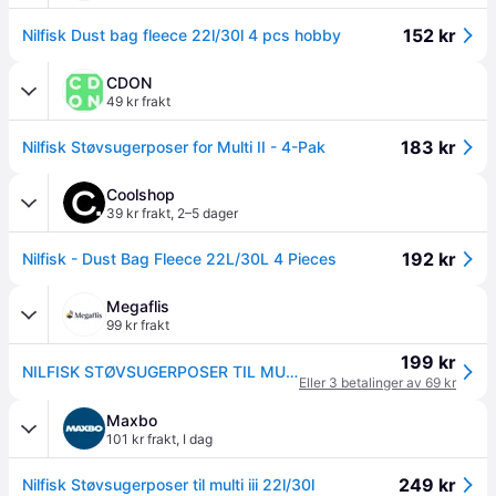
152 kr
Nilfisk Dust bag fleece 22l/30l 4 pcs hobby
CDON
49 kr frakt
183 kr
Nilfisk Støvsugerposer for Multi II - 4-Pak
Coolshop
39 kr frakt
,
2–5 dager
192 kr
Nilfisk - Dust Bag Fleece 22L/30L 4 Pieces
Megaflis
99 kr frakt
199 kr
NILFISK STØVSUGERPOSER TIL MULTI II 22L/ 30L 4 STK
Eller 3 betalinger av 69 kr
Maxbo
101 kr frakt
,
I dag
249 kr
Nilfisk Støvsugerposer til multi iii 22l/30l