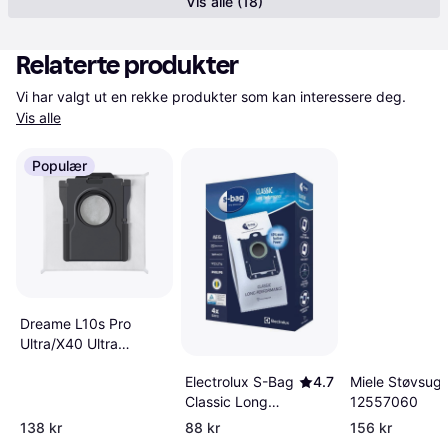
Vis alle (18)
Relaterte produkter
Vi har valgt ut en rekke produkter som kan interessere deg. 
Vis alle
Populær
Dreame L10s Pro
Ultra/X40 Ultra
støvsugerposer
Miele Støvsug
Electrolux S-Bag
4.7
12557060
Classic Long
Performance
138 kr
88 kr
156 kr
Støvsugerpose