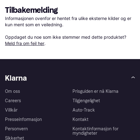
Tilbakemelding
Informasjonen ovenfor er hentet fra ulike eksterne kilder og er 
kun ment som en veiledning.

Oppdaget du noe som ikke stemmer med dette produktet? 
Meld fra om feil her
.
Klarna
Om oss
Prisguiden er nå Klarna
Careers
Tilgjengelighet
Villkår
Auto-Track
Presseinformasjon
Kontakt
Personvern
Kontaktinformasjon for
myndigheter
Sikkerhet