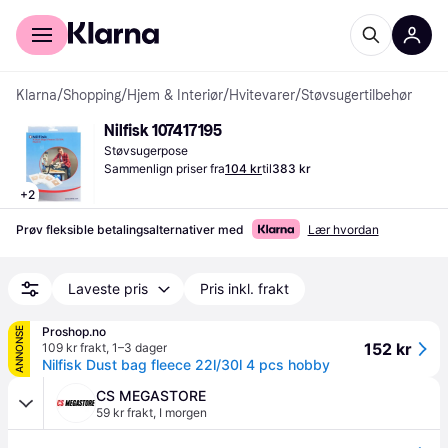
For kunder
For bedrifter
Klarna
/
Shopping
/
Hjem & Interiør
/
Hvitevarer
/
Støvsugertilbehør
Nilfisk 107417195
Støvsugerpose
Sammenlign priser fra
104 kr
til
383 kr
+
2
Prøv fleksible betalingsalternativer med
Lær hvordan
Laveste pris
Pris inkl. frakt
Proshop.no
ANNONSE
152 kr
109 kr frakt
,
1–3 dager
Nilfisk Dust bag fleece 22l/30l 4 pcs hobby
CS MEGASTORE
59 kr frakt
,
I morgen