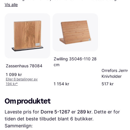
Vis alle
Zwilling 35046-110 28
cm
Zassenhaus 78084
Orrefors Jernv
1 099 kr
Knivholder
Eller 6 betalinger av
1 154 kr
517 kr
194 kr
*
Om produktet
Laveste pris for 
Dorre 5-1267
 er 
289 kr
. Dette er for 
tiden det beste tilbudet blant 
6
 butikker.
Sammenlign: