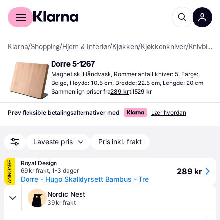
For kunder
For bedrifter
Klarna
/
Shopping
/
Hjem & Interiør
/
Kjøkken
/
Kjøkkenkniver
/
Knivblokker
Dorre 5-1267
Magnetisk, Håndvask, Rommer antall kniver: 5, Farge: 
Beige, Høyde: 10.5 cm, Bredde: 22.5 cm, Lengde: 20 cm
Sammenlign priser fra
289 kr
til
529 kr
Prøv fleksible betalingsalternativer med
Lær hvordan
Laveste pris
Pris inkl. frakt
Royal Design
ANNONSE
289 kr
69 kr frakt
,
1–3 dager
Dorre - Hugo Skalldyrsett Bambus - Tre
Nordic Nest
39 kr frakt