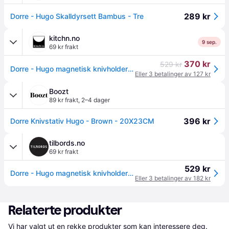
289 kr
Dorre - Hugo Skalldyrsett Bambus - Tre
kitchn.no
9 sep.
69 kr frakt
370 kr
529 kr
Dorre - Hugo magnetisk knivholder 20x22,5 cm bambus
Eller 3 betalinger av 127 kr
Boozt
89 kr frakt
,
2–4 dager
396 kr
Dorre Knivstativ Hugo - Brown - 20X23CM
tilbords.no
69 kr frakt
529 kr
Dorre - Hugo magnetisk knivholder 20x22,5 cm bambus
Eller 3 betalinger av 182 kr
Relaterte produkter
Vi har valgt ut en rekke produkter som kan interessere deg. 