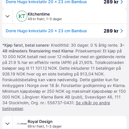
289 kr
Dorre Hugo knivstativ 20 x 23 cm Bambus
Kitchentime
49 kr frakt
,
1–3 dager
289 kr
Dorre Hugo knivstativ 20 x 23 cm Bambus
*
Kjøp først, betal senere
: Kreditttid: 30 dager. 0 % årlig rente.
3–
48 måneders finansiering med Klarna
: Priseksempel: Et kjøp på
10 000 NOK betalt ned over 12 måneder med en gjeldende rente
på 21.9 % har en effektiv rente (APR) på 21,90%. Totalkostnaden
beløper seg til 11 101.12 NOK. Dette inkluderer 11 betalinger på
926.19 NOK hver og en siste betaling på 913,04 NOK.
Forskuddsbetaling kan være nødvendig. Dette gjelder kun for
innbyggere i Norge over 18 år. Forutsetter godkjenning av Klarna.
Minimum kjøpsbeløp er 250 NOK og maksimalt kjøpsbeløp er 150
000 NOK. Långiver: Klarna Bank AB (publ), Sveavägen 46, 111
34 Stockholm, Org. nr.: 556737-0431.
Se vilkår og andre
betingelser
.
Royal Design
69 kr frakt
,
1–3 dager