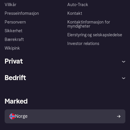
Villkår
Auto-Track
Presseinformasjon
Kontakt
Personvern
Kontaktinformasjon for
myndigheter
Sikkerhet
Eierstyring og selskapsledelse
Bærekraft
Investor relations
Wikipink
Privat
Hjelp
Kjøperbeskyttelse
Bedrift
Logg inn
Klager
Butikksupport
Developers portal
Klarna-appen
Kredittavtale
Merchant portal
Driftsstatus
Marked
Utforsk butikker
Personverninnstillinger
Selg med Klarna
Plattformer og partnere
Norge