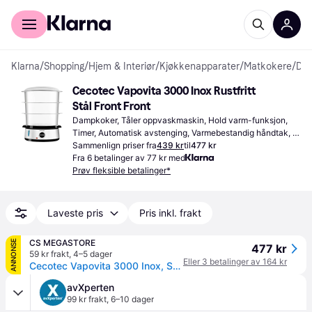
For kunder
For bedrifter
Klarna
/
Shopping
/
Hjem & Interiør
/
Kjøkkenapparater
/
Matkokere
/
Dampkokere
Cecotec Vapovita 3000 Inox Rustfritt 
Stål Front Front
Dampkoker, Tåler oppvaskmaskin, Hold varm-funksjon, 
Timer, Automatisk avstenging, Varmebestandig håndtak, 
2.378gal
Sammenlign priser fra
439 kr
til
477 kr
Fra 6 betalinger av 77 kr med
Prøv fleksible betalinger*
Laveste pris
Pris inkl. frakt
CS MEGASTORE
ANNONSE
477 kr
59 kr frakt
,
4–5 dager
Eller 3 betalinger av 164 kr
Cecotec Vapovita 3000 Inox, Sort, Rustfritt stål, Gjennomsiktig, Frittstående, Rotasjon, Front, 1 l, Mekanisk
avXperten
99 kr frakt
,
6–10 dager