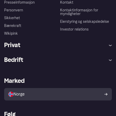
Presseinformasjon
Kontakt
Personvern
Kontaktinformasjon for
myndigheter
Sikkerhet
Eierstyring og selskapsledelse
Bærekraft
Investor relations
Wikipink
Privat
Hjelp
Kjøperbeskyttelse
Bedrift
Logg inn
Klager
Butikksupport
Developers portal
Klarna-appen
Kredittavtale
Merchant portal
Driftsstatus
Marked
Utforsk butikker
Personverninnstillinger
Selg med Klarna
Plattformer og partnere
Norge
Følg