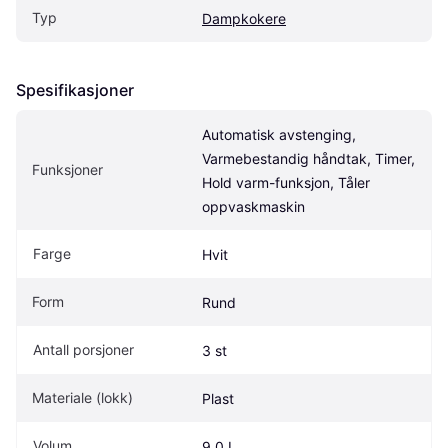
Typ
Dampkokere
Spesifikasjoner
Automatisk avstenging, 
Varmebestandig håndtak, Timer, 
Funksjoner
Hold varm-funksjon, Tåler 
oppvaskmaskin
Farge
Hvit
Form
Rund
Antall porsjoner
3 st
Materiale (lokk)
Plast
Volum
9.0 L