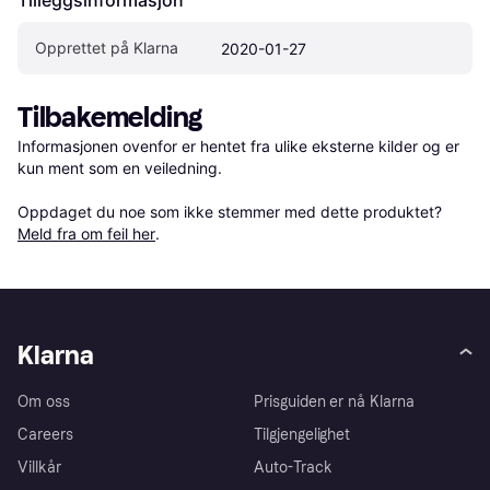
Opprettet på Klarna
2020-01-27
Tilbakemelding
Informasjonen ovenfor er hentet fra ulike eksterne kilder og er 
kun ment som en veiledning.

Oppdaget du noe som ikke stemmer med dette produktet? 
Meld fra om feil her
.
Klarna
Om oss
Prisguiden er nå Klarna
Careers
Tilgjengelighet
Villkår
Auto-Track