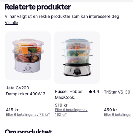
Relaterte produkter
Vi har valgt ut en rekke produkter som kan interessere deg. 
Vis alle
Jata CV200
Russell Hobbs
4.4
TriStar VS-391
Dampkoker 400W 3.5
MaxiCook
Liter
Steamer 10.5
919 kr
Liter
415 kr
459 kr
Eller 6 betalinger av
Eller 6 betalinger av 73 kr
*
162 kr
*
Eller 6 betalinger
Om produktet