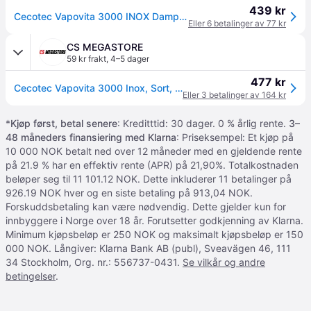
439 kr
Cecotec Vapovita 3000 INOX Dampkoker - 9L, 800W - Stål
Eller 6 betalinger av 77 kr
CS MEGASTORE
59 kr frakt
,
4–5 dager
477 kr
Cecotec Vapovita 3000 Inox, Sort, Rustfritt stål, Gjennomsiktig, Frittstående, Rotasjon, Front, 1 l, Mekanisk
Eller 3 betalinger av 164 kr
*
Kjøp først, betal senere
: Kreditttid: 30 dager. 0 % årlig rente.
3–
48 måneders finansiering med Klarna
: Priseksempel: Et kjøp på
10 000 NOK betalt ned over 12 måneder med en gjeldende rente
på 21.9 % har en effektiv rente (APR) på 21,90%. Totalkostnaden
beløper seg til 11 101.12 NOK. Dette inkluderer 11 betalinger på
926.19 NOK hver og en siste betaling på 913,04 NOK.
Forskuddsbetaling kan være nødvendig. Dette gjelder kun for
innbyggere i Norge over 18 år. Forutsetter godkjenning av Klarna.
Minimum kjøpsbeløp er 250 NOK og maksimalt kjøpsbeløp er 150
000 NOK. Långiver: Klarna Bank AB (publ), Sveavägen 46, 111
34 Stockholm, Org. nr.: 556737-0431.
Se vilkår og andre
betingelser
.