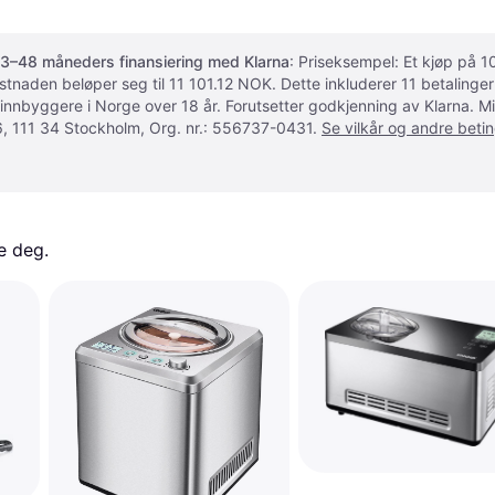
3–48 måneders finansiering med Klarna
: Priseksempel: Et kjøp på
ostnaden beløper seg til 11 101.12 NOK. Dette inkluderer 11 betalin
 innbyggere i Norge over 18 år. Forutsetter godkjenning av Klarna.
, 111 34 Stockholm, Org. nr.: 556737-0431.
Se vilkår og andre betin
e deg. 