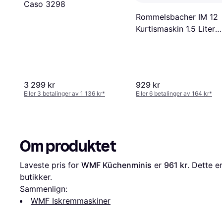
Caso 3298
Rommelsbacher IM 12
Kurtismaskin 1.5 Liter
Rustfritt Stål
3 299 kr
929 kr
Eller 3 betalinger av 1 136 kr
*
Eller 6 betalinger av 164 kr
*
Om produktet
Laveste pris for 
WMF Küchenminis
 er 
961 kr
. Dette e
butikker.
Sammenlign:
WMF Iskremmaskiner