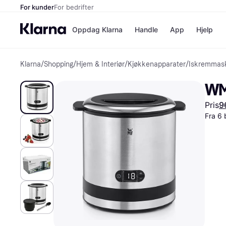
For kunder
For bedrifter
Oppdag Klarna
Handle
App
Hjelp
Klarna
/
Shopping
/
Hjem & Interiør
/
Kjøkkenapparater
/
Iskremmask
Betalingsm
Butikker
Betalingsme
Elkjøp
WM
Betal nå
Bookin
Betal i 3 dele
Farmasi
Pris
9
Betal innen 
kicks.n
Finansiering
Norweg
Fra 6 
Vipps
Butikkovers