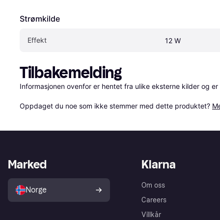
Strømkilde
Effekt
12 W
Tilbakemelding
Informasjonen ovenfor er hentet fra ulike eksterne kilder og er
Oppdaget du noe som ikke stemmer med dette produktet? 
Me
Marked
Klarna
Om oss
Norge
Careers
Villkår