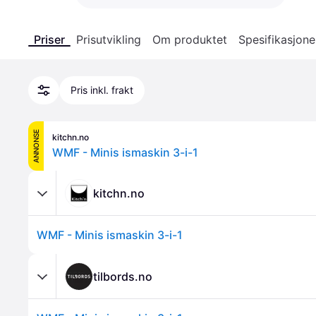
Priser
Prisutvikling
Om produktet
Spesifikasjone
Pris inkl. frakt
ANNONSE
kitchn.no
WMF - Minis ismaskin 3-i-1
kitchn.no
WMF - Minis ismaskin 3-i-1
tilbords.no