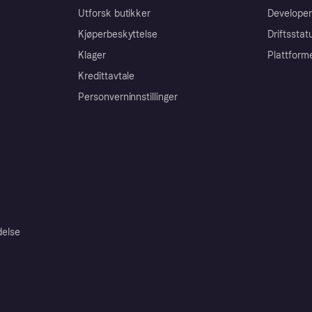
Utforsk butikker
Developer
Kjøperbeskyttelse
Driftsstat
Klager
Plattform
Kredittavtale
Personverninnstillinger
delse