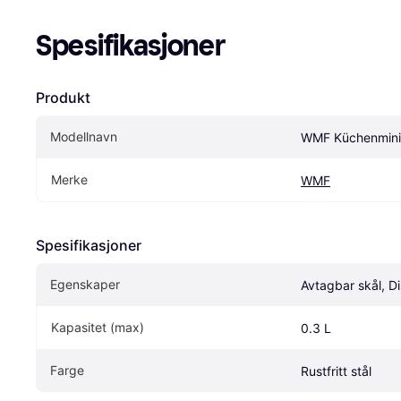
Spesifikasjoner
Produkt
Modellnavn
WMF Küchenmini
Merke
WMF
Spesifikasjoner
Egenskaper
Avtagbar skål, D
Kapasitet (max)
0.3 L
Farge
Rustfritt stål