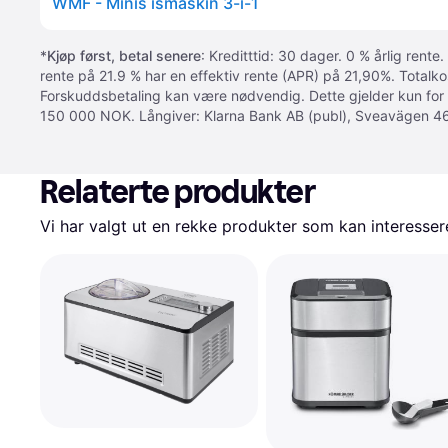
WMF - Minis ismaskin 3-i-1
*
Kjøp først, betal senere
: Kreditttid: 30 dager. 0 % årlig rente.
rente på 21.9 % har en effektiv rente (APR) på 21,90%. Totalk
Forskuddsbetaling kan være nødvendig. Dette gjelder kun for
150 000 NOK. Långiver: Klarna Bank AB (publ), Sveavägen 46
Relaterte produkter
Vi har valgt ut en rekke produkter som kan interesser