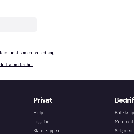
 kun ment som en veiledning.

ld fra om feil her
.
Privat
Bedrif
Hjelp
Butikksup
Logg inn
Merchant 
Klarna-appen
Selg med 