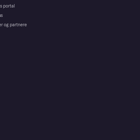
s portal
us
er og partnere