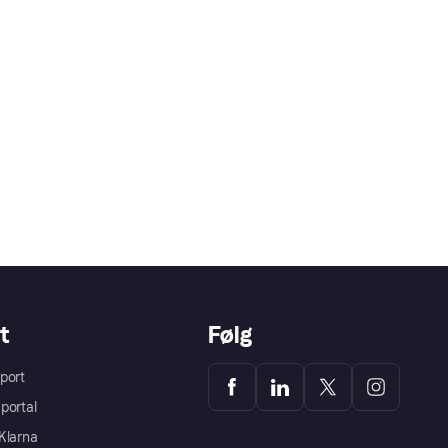
t
Følg
port
portal
Klarna