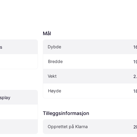
Mål
Dybde
s
1
Bredde
1
Vekt
2
Høyde
1
isplay
Tilleggsinformasjon
Opprettet på Klarna
2