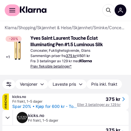
For kunder
For bedrifter
Klarna
/
Shopping
/
Skjønnhet & Helse
/
Skjønnhet
/
Sminke
/
Concealere
Yves Saint Laurent Touche Éclat 
-20%
Illuminating Pen #1.5 Luminous Silk
Concealer, Fuktighetsgivende, Glans
Sammenlign priser fra
375 kr
til
501 kr
+
1
Fra 3 betalinger av 129 kr med
Prøv fleksible betalinger*
Versjoner
Laveste pris
Pris inkl. frakt
kicks.no
ANNONSE
375 kr
Fri frakt
,
1–5 dager
Eller 3 betalinger av 129 kr
Spar 20% • Kjøp for 600 kr - Touche Éclat 1,5 Luminous Silk
kicks.no
Fri frakt
,
1–5 dager
375 kr