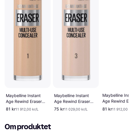
Maybelline Ins
Maybelline Instant
Maybelline Instant
Age Rewind Er
Age Rewind Eraser
Age Rewind Eraser
Multi-Use Conc
Multi-Use Concealer
Multi-Use Concealer
81 kr
75 kr
81 kr
11 912,00 kr/L
11 029,00 kr/L
11 912,00 k
#00 Ivory
#01 Light
#03 Fair
Om produktet