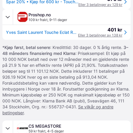
Spar 20% • Kjøp for 600 kr - Touche Éclat 1,5 Luminous Silk
Eller 3 betalinger av 129 kr
Proshop.no
109 kr frakt
,
9–11 dager
401 kr
Yves Saint Laurent Touche Eclat Radiant Touch
Eller 3 betalinger av 138 kr
*
Kjøp først, betal senere
: Kreditttid: 30 dager. 0 % årlig rente.
3–
48 måneders finansiering med Klarna
: Priseksempel: Et kjøp på
10 000 NOK betalt ned over 12 måneder med en gjeldende rente
på 21.9 % har en effektiv rente (APR) på 21,90%. Totalkostnaden
beløper seg til 11 101.12 NOK. Dette inkluderer 11 betalinger på
926.19 NOK hver og en siste betaling på 913,04 NOK.
Forskuddsbetaling kan være nødvendig. Dette gjelder kun for
innbyggere i Norge over 18 år. Forutsetter godkjenning av Klarna.
Minimum kjøpsbeløp er 250 NOK og maksimalt kjøpsbeløp er 150
000 NOK. Långiver: Klarna Bank AB (publ), Sveavägen 46, 111
34 Stockholm, Org. nr.: 556737-0431.
Se vilkår og andre
betingelser
.
CS MEGASTORE
59 kr frakt
,
4–5 dager