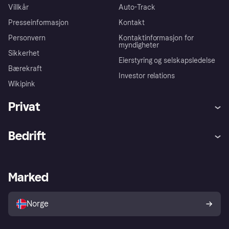
Villkår
Auto-Track
Presseinformasjon
Kontakt
Personvern
Kontaktinformasjon for
myndigheter
Sikkerhet
Eierstyring og selskapsledelse
Bærekraft
Investor relations
Wikipink
Privat
Hjelp
Kjøperbeskyttelse
Bedrift
Logg inn
Klager
Butikksupport
Developers portal
Klarna-appen
Kredittavtale
Merchant portal
Driftsstatus
Marked
Utforsk butikker
Personverninnstillinger
Selg med Klarna
Plattformer og partnere
Norge