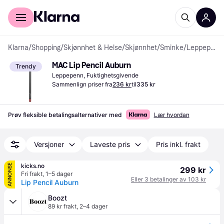
For kunder
For bedrifter
Klarna
/
Shopping
/
Skjønnhet & Helse
/
Skjønnhet
/
Sminke
/
Leppepenner
MAC Lip Pencil Auburn
Trendy
Leppepenn, Fuktighetsgivende
Sammenlign priser fra
236 kr
til
335 kr
Prøv fleksible betalingsalternativer med
Lær hvordan
Versjoner
Laveste pris
Pris inkl. frakt
kicks.no
ANNONSE
299 kr
Fri frakt
,
1–5 dager
Eller 3 betalinger av 103 kr
Lip Pencil Auburn
Boozt
89 kr frakt
,
2–4 dager