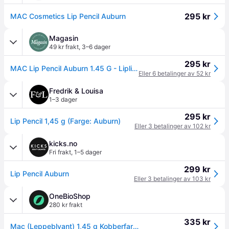
295 kr
MAC Cosmetics Lip Pencil Auburn
Magasin
49 kr frakt
,
3–6 dager
295 kr
MAC Lip Pencil Auburn 1.45 G - Lipliner hos Magasin
Eller 6 betalinger av 52 kr
Fredrik & Louisa
1–3 dager
295 kr
Lip Pencil 1,45 g (Farge: Auburn)
Eller 3 betalinger av 102 kr
kicks.no
Fri frakt
,
1–5 dager
299 kr
Lip Pencil Auburn
Eller 3 betalinger av 103 kr
OneBioShop
280 kr frakt
335 kr
Mac (Leppeblyant) 1,45 g Kobberfarge