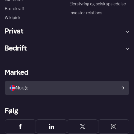
Eierstyring og selskapsledelse
Bærekraft
Investor relations
Wikipink
Privat
Hjelp
Kjøperbeskyttelse
Bedrift
Logg inn
Klager
Butikksupport
Developers portal
Klarna-appen
Kredittavtale
Merchant portal
Driftsstatus
Marked
Utforsk butikker
Personverninnstillinger
Selg med Klarna
Plattformer og partnere
Norge
Følg