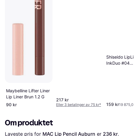
Shiseido LipLin
InkDuo #04
Rosewood
Maybelline Lifter Liner
Lip Liner Brun 1.2 G
217 kr
159 kr
90 kr
Eller 3 betalinger av 75 kr
*
19 875,00
Om produktet
Laveste pris for 
MAC Lip Pencil Auburn
 er 
236 kr
. 