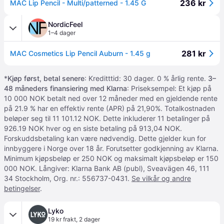
236 kr
MAC Lip Pencil - Multi/patterned - 1.45 G
NordicFeel
1–4 dager
281 kr
MAC Cosmetics Lip Pencil Auburn - 1.45 g
*
Kjøp først, betal senere
: Kreditttid: 30 dager. 0 % årlig rente.
3–
48 måneders finansiering med Klarna
: Priseksempel: Et kjøp på
10 000 NOK betalt ned over 12 måneder med en gjeldende rente
på 21.9 % har en effektiv rente (APR) på 21,90%. Totalkostnaden
beløper seg til 11 101.12 NOK. Dette inkluderer 11 betalinger på
926.19 NOK hver og en siste betaling på 913,04 NOK.
Forskuddsbetaling kan være nødvendig. Dette gjelder kun for
innbyggere i Norge over 18 år. Forutsetter godkjenning av Klarna.
Minimum kjøpsbeløp er 250 NOK og maksimalt kjøpsbeløp er 150
000 NOK. Långiver: Klarna Bank AB (publ), Sveavägen 46, 111
34 Stockholm, Org. nr.: 556737-0431.
Se vilkår og andre
betingelser
.
Lyko
19 kr frakt
,
2 dager